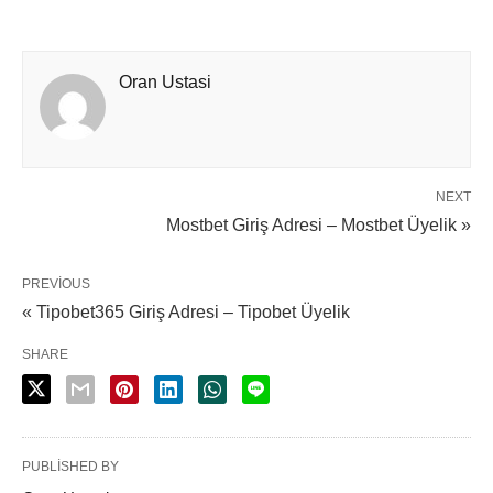
Oran Ustasi
NEXT
Mostbet Giriş Adresi – Mostbet Üyelik »
PREVIOUS
« Tipobet365 Giriş Adresi – Tipobet Üyelik
SHARE
PUBLISHED BY