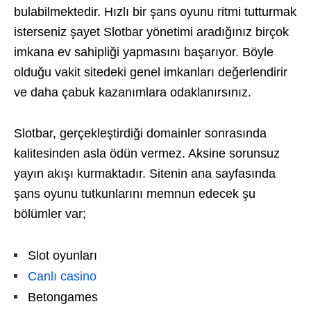
bulabilmektedir. Hızlı bir şans oyunu ritmi tutturmak
isterseniz şayet Slotbar yönetimi aradığınız birçok
imkana ev sahipliği yapmasını başarıyor. Böyle
olduğu vakit sitedeki genel imkanları değerlendirir
ve daha çabuk kazanımlara odaklanırsınız.
Slotbar, gerçekleştirdiği domainler sonrasında
kalitesinden asla ödün vermez. Aksine sorunsuz
yayın akışı kurmaktadır. Sitenin ana sayfasında
şans oyunu tutkunlarını memnun edecek şu
bölümler var;
Slot oyunları
Canlı casino
Betongames