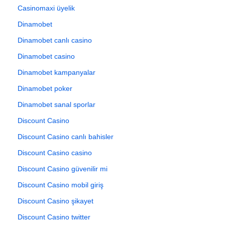
Casinomaxi üyelik
Dinamobet
Dinamobet canlı casino
Dinamobet casino
Dinamobet kampanyalar
Dinamobet poker
Dinamobet sanal sporlar
Discount Casino
Discount Casino canlı bahisler
Discount Casino casino
Discount Casino güvenilir mi
Discount Casino mobil giriş
Discount Casino şikayet
Discount Casino twitter