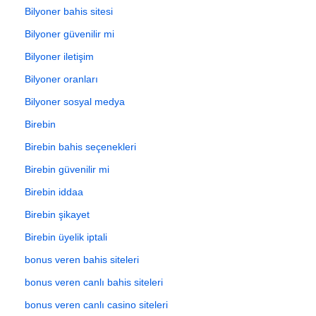
Bilyoner bahis sitesi
Bilyoner güvenilir mi
Bilyoner iletişim
Bilyoner oranları
Bilyoner sosyal medya
Birebin
Birebin bahis seçenekleri
Birebin güvenilir mi
Birebin iddaa
Birebin şikayet
Birebin üyelik iptali
bonus veren bahis siteleri
bonus veren canlı bahis siteleri
bonus veren canlı casino siteleri