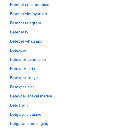
Betebet canlı tombala
Betebet slot oyunları
Betebet telegram
Betebet tv
Betebet whatsapp
Betexper
Betexper avantajları
Betexper giriş
Betexper iletişim
Betexper slot
Betexper sosyal medya
Betgaranti
Betgaranti casino
Betgaranti mobil giriş