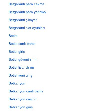
Betgaranti para çekme
Betgaranti para yatırma
Betgaranti şikayet
Betgaranti slot oyunları
Betist
Betist canlı bahis
Betist giriş
Betist güvenilir mi
Betist lisanslı mı
Betist yeni giriş
Betkanyon
Betkanyon canlı bahis
Betkanyon casino
Betkanyon giriş