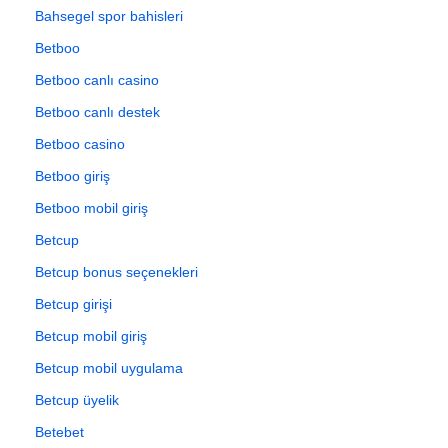
Bahsegel spor bahisleri
Betboo
Betboo canlı casino
Betboo canlı destek
Betboo casino
Betboo giriş
Betboo mobil giriş
Betcup
Betcup bonus seçenekleri
Betcup girişi
Betcup mobil giriş
Betcup mobil uygulama
Betcup üyelik
Betebet