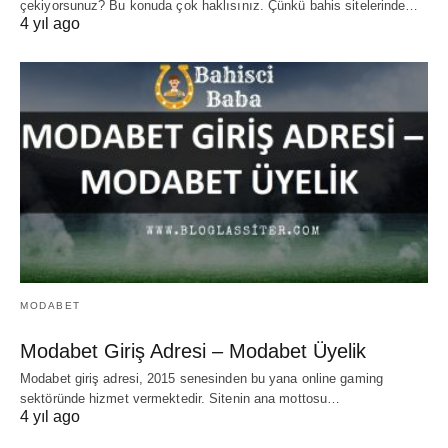
çekiyorsunuz? Bu konuda çok haklısınız. Çünkü bahis sitelerinde…
4 yıl ago
MODABET
Modabet Giriş Adresi – Modabet Üyelik
Modabet giriş adresi, 2015 senesinden bu yana online gaming
sektöründe hizmet vermektedir. Sitenin ana mottosu…
4 yıl ago