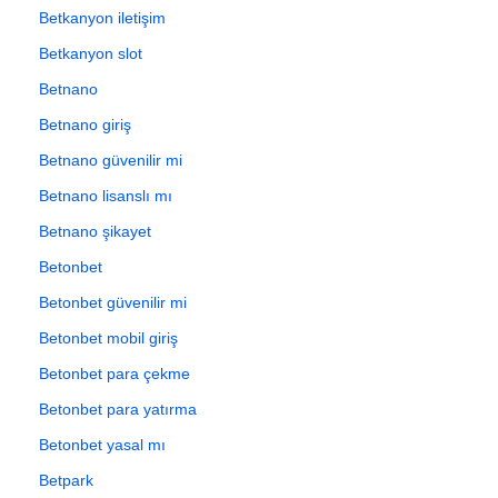
Betkanyon iletişim
Betkanyon slot
Betnano
Betnano giriş
Betnano güvenilir mi
Betnano lisanslı mı
Betnano şikayet
Betonbet
Betonbet güvenilir mi
Betonbet mobil giriş
Betonbet para çekme
Betonbet para yatırma
Betonbet yasal mı
Betpark