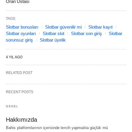
Oran Ustasi
TAGS:
Slotbar bonusları
Slotbar güvenilir mi
Slotbar kayıt
Slotbar oyunları
Slotbar slot
Slotbar son giriş
Slotbar
sorunsuz giriş
Slotbar üyelik
4 YIL AGO
RELATED POST
RECENT POSTS
GENEL
Hakkımızda
Bahis platformlarının içerisinde tercih yapmakta güçlük mü