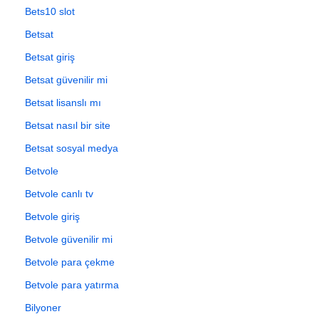
Bets10 slot
Betsat
Betsat giriş
Betsat güvenilir mi
Betsat lisanslı mı
Betsat nasıl bir site
Betsat sosyal medya
Betvole
Betvole canlı tv
Betvole giriş
Betvole güvenilir mi
Betvole para çekme
Betvole para yatırma
Bilyoner