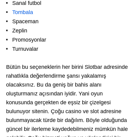
Sanal futbol
Tombala
Spaceman
Zeplin
Promosyonlar
Turnuvalar
Bütün bu seçeneklerin her birini Slotbar adresinde
rahatlıkla değerlendirme şansı yakalamış
olacaksınız. Bu da geniş bir bahis alanı
oluşturmanız açısından iyidir. Yani oyun
konusunda gerçekten de eşsiz bir çizelgesi
bulunuyor sitenin. Çoğu casino ve slot adresine
bulunmayacak türde bir dağılım. Böyle olduğunda
güncel bir ilerleme kaydedebilmeniz mümkün hale