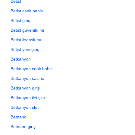
Betist
Betist canlı bahis
Betist giriş
Betist güvenilir mi
Betist lisanslı mı
Betist yeni giriş
Betkanyon
Betkanyon canlı bahis
Betkanyon casino
Betkanyon giriş
Betkanyon iletişim
Betkanyon slot
Betnano
Betnano giriş