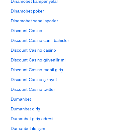
Dinamobet kampanyalar
Dinamobet poker
Dinamobet sanal sporlar
Discount Casino
Discount Casino canlı bahisler
Discount Casino casino
Discount Casino güvenilir mi
Discount Casino mobil giriş
Discount Casino şikayet
Discount Casino twitter
Dumanbet
Dumanbet giriş
Dumanbet giriş adresi
Dumanbet iletişim