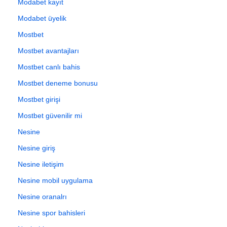
Modabet kayıt
Modabet üyelik
Mostbet
Mostbet avantajları
Mostbet canlı bahis
Mostbet deneme bonusu
Mostbet girişi
Mostbet güvenilir mi
Nesine
Nesine giriş
Nesine iletişim
Nesine mobil uygulama
Nesine oranalrı
Nesine spor bahisleri