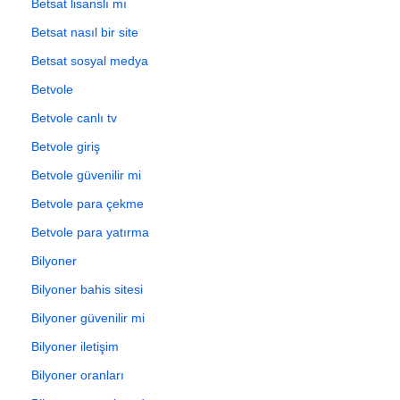
Betsat lisanslı mı
Betsat nasıl bir site
Betsat sosyal medya
Betvole
Betvole canlı tv
Betvole giriş
Betvole güvenilir mi
Betvole para çekme
Betvole para yatırma
Bilyoner
Bilyoner bahis sitesi
Bilyoner güvenilir mi
Bilyoner iletişim
Bilyoner oranları