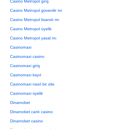
Casino Metropol giriş
Casino Metropol güvenilir mi
Casino Metropol lisanslı mı
Casino Metropol üyelik
Casino Metropol yasal mı
Casinomaxi
Casinomaxi casino
Casinomaxi giriş
Casinomaxi kayıt
Casinomaxi nasıl bir site
Casinomaxi üyelik
Dinamobet
Dinamobet canlı casino
Dinamobet casino