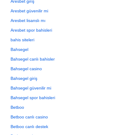
Aresbet giriş
Aresbet güvenilir mi
Aresbet lisanslı mı
Aresbet spor bahisleri
bahis siteleri
Bahsegel
Bahsegel canlı bahisler
Bahsegel casino
Bahsegel giriş
Bahsegel güvenilir mi
Bahsegel spor bahisleri
Betboo
Betboo canlı casino
Betboo canlı destek