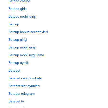
Betboo casino
Betboo giriş
Betboo mobil giriş
Betcup
Betcup bonus seçenekleri
Betcup girişi
Betcup mobil giriş
Betcup mobil uygulama
Betcup üyelik
Betebet
Betebet canlı tombala
Betebet slot oyunları
Betebet telegram
Betebet tv