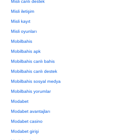
Misli canlı destek
Misli iletişim
Misli kayıt
Misli oyunları
Mobilbahis
Mobilbahis apk
Mobilbahis canlı bahis
Mobilbahis canlı destek
Mobilbahis sosyal medya
Mobilbahis yorumlar
Modabet
Modabet avantajları
Modabet casino
Modabet girişi