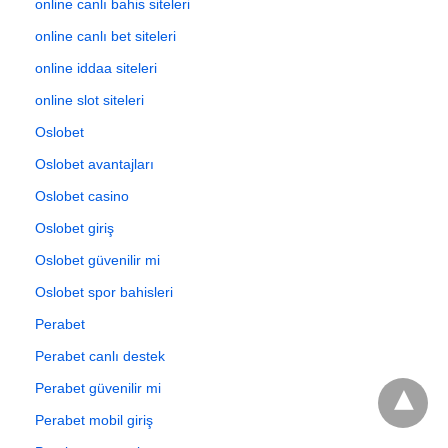
online canlı bahis siteleri
online canlı bet siteleri
online iddaa siteleri
online slot siteleri
Oslobet
Oslobet avantajları
Oslobet casino
Oslobet giriş
Oslobet güvenilir mi
Oslobet spor bahisleri
Perabet
Perabet canlı destek
Perabet güvenilir mi
Perabet mobil giriş