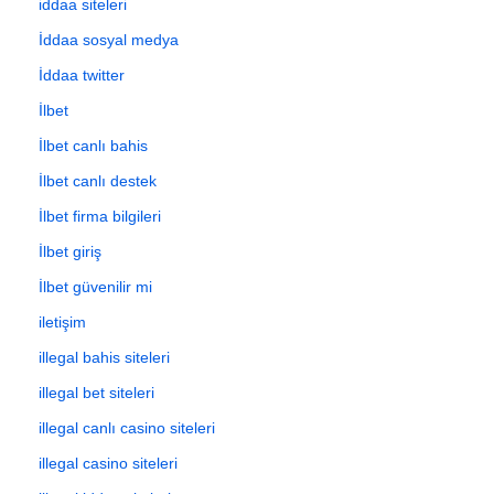
iddaa siteleri
İddaa sosyal medya
İddaa twitter
İlbet
İlbet canlı bahis
İlbet canlı destek
İlbet firma bilgileri
İlbet giriş
İlbet güvenilir mi
iletişim
illegal bahis siteleri
illegal bet siteleri
illegal canlı casino siteleri
illegal casino siteleri