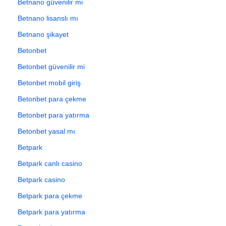
Betnano güvenilir mi
Betnano lisanslı mı
Betnano şikayet
Betonbet
Betonbet güvenilir mi
Betonbet mobil giriş
Betonbet para çekme
Betonbet para yatırma
Betonbet yasal mı
Betpark
Betpark canlı casino
Betpark casino
Betpark para çekme
Betpark para yatırma