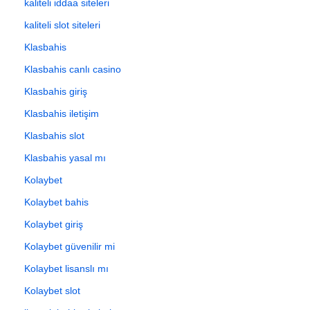
kaliteli iddaa siteleri
kaliteli slot siteleri
Klasbahis
Klasbahis canlı casino
Klasbahis giriş
Klasbahis iletişim
Klasbahis slot
Klasbahis yasal mı
Kolaybet
Kolaybet bahis
Kolaybet giriş
Kolaybet güvenilir mi
Kolaybet lisanslı mı
Kolaybet slot