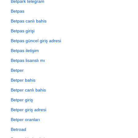
Betpark telegram
Betpas
Betpas canlı bahis
Betpas girişi
Betpas güncel giriş adresi
Betpas iletişim
Betpas lisanslı mı
Betper
Betper bahis
Betper canlı bahis
Betper giriş
Betper giriş adresi
Betper oranları
Betroad