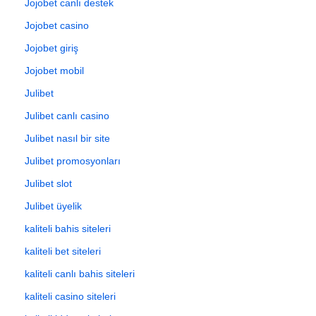
Jojobet canlı destek
Jojobet casino
Jojobet giriş
Jojobet mobil
Julibet
Julibet canlı casino
Julibet nasıl bir site
Julibet promosyonları
Julibet slot
Julibet üyelik
kaliteli bahis siteleri
kaliteli bet siteleri
kaliteli canlı bahis siteleri
kaliteli casino siteleri