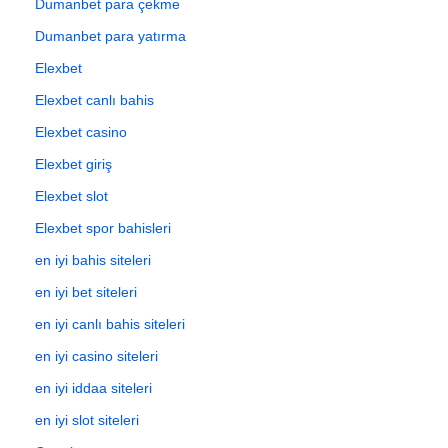
Dumanbet para çekme
Dumanbet para yatırma
Elexbet
Elexbet canlı bahis
Elexbet casino
Elexbet giriş
Elexbet slot
Elexbet spor bahisleri
en iyi bahis siteleri
en iyi bet siteleri
en iyi canlı bahis siteleri
en iyi casino siteleri
en iyi iddaa siteleri
en iyi slot siteleri