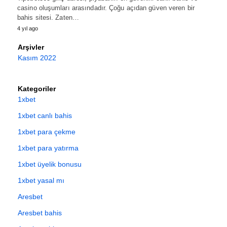
casino oluşumları arasındadır. Çoğu açıdan güven veren bir
bahis sitesi. Zaten…
4 yıl ago
Arşivler
Kasım 2022
Kategoriler
1xbet
1xbet canlı bahis
1xbet para çekme
1xbet para yatırma
1xbet üyelik bonusu
1xbet yasal mı
Aresbet
Aresbet bahis