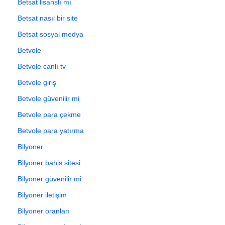
Betsat lisanslı mı
Betsat nasıl bir site
Betsat sosyal medya
Betvole
Betvole canlı tv
Betvole giriş
Betvole güvenilir mi
Betvole para çekme
Betvole para yatırma
Bilyoner
Bilyoner bahis sitesi
Bilyoner güvenilir mi
Bilyoner iletişim
Bilyoner oranları