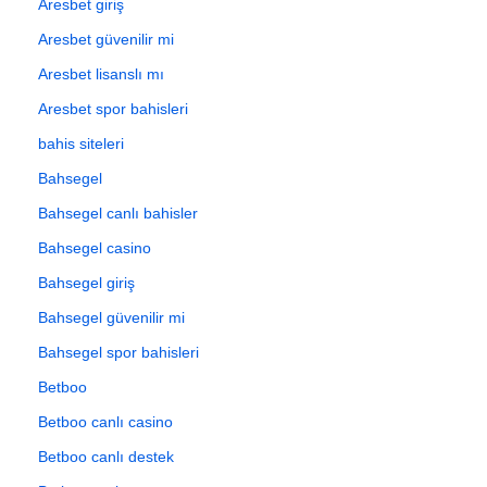
Aresbet giriş
Aresbet güvenilir mi
Aresbet lisanslı mı
Aresbet spor bahisleri
bahis siteleri
Bahsegel
Bahsegel canlı bahisler
Bahsegel casino
Bahsegel giriş
Bahsegel güvenilir mi
Bahsegel spor bahisleri
Betboo
Betboo canlı casino
Betboo canlı destek