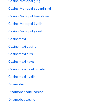
Casino Metropol giriş
Casino Metropol güvenilir mi
Casino Metropol lisanslı mı
Casino Metropol üyelik
Casino Metropol yasal mı
Casinomaxi
Casinomaxi casino
Casinomaxi giriş
Casinomaxi kayıt
Casinomaxi nasıl bir site
Casinomaxi üyelik
Dinamobet
Dinamobet canlı casino
Dinamobet casino