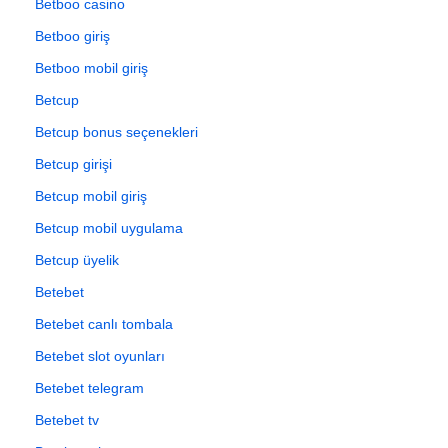
Betboo casino
Betboo giriş
Betboo mobil giriş
Betcup
Betcup bonus seçenekleri
Betcup girişi
Betcup mobil giriş
Betcup mobil uygulama
Betcup üyelik
Betebet
Betebet canlı tombala
Betebet slot oyunları
Betebet telegram
Betebet tv