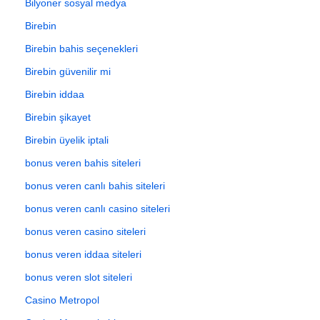
Bilyoner sosyal medya
Birebin
Birebin bahis seçenekleri
Birebin güvenilir mi
Birebin iddaa
Birebin şikayet
Birebin üyelik iptali
bonus veren bahis siteleri
bonus veren canlı bahis siteleri
bonus veren canlı casino siteleri
bonus veren casino siteleri
bonus veren iddaa siteleri
bonus veren slot siteleri
Casino Metropol