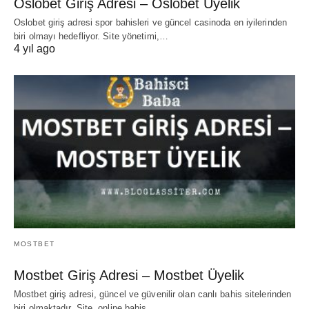
Oslobet Giriş Adresi – Oslobet Üyelik
Oslobet giriş adresi spor bahisleri ve güncel casinoda en iyilerinden
biri olmayı hedefliyor. Site yönetimi,…
4 yıl ago
MOSTBET
Mostbet Giriş Adresi – Mostbet Üyelik
Mostbet giriş adresi, güncel ve güvenilir olan canlı bahis sitelerinden
biri olmaktadır. Site, online bahis…