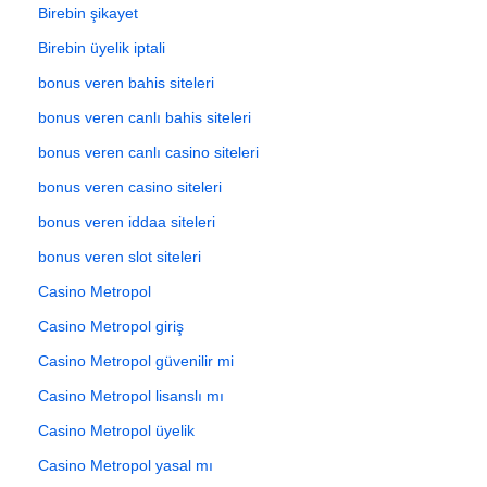
Birebin şikayet
Birebin üyelik iptali
bonus veren bahis siteleri
bonus veren canlı bahis siteleri
bonus veren canlı casino siteleri
bonus veren casino siteleri
bonus veren iddaa siteleri
bonus veren slot siteleri
Casino Metropol
Casino Metropol giriş
Casino Metropol güvenilir mi
Casino Metropol lisanslı mı
Casino Metropol üyelik
Casino Metropol yasal mı