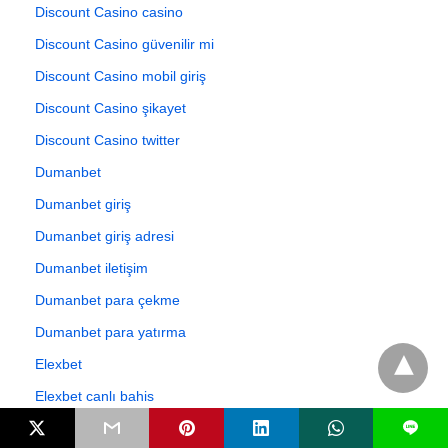
Discount Casino casino
Discount Casino güvenilir mi
Discount Casino mobil giriş
Discount Casino şikayet
Discount Casino twitter
Dumanbet
Dumanbet giriş
Dumanbet giriş adresi
Dumanbet iletişim
Dumanbet para çekme
Dumanbet para yatırma
Elexbet
Elexbet canlı bahis
L
Elexbet casino