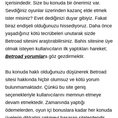
içerisindedir. Size bu konuda bir önerimiz var.
Sevdiğiniz oyunlar üzerinden kazanç elde etmek
ister misiniz? Evet dediğinizi duyar gibiyiz. Fakat
biraz endişeli olduğunuzu hissediyoruz. Daha önce
yaşadığınız kötü tecrübeleri unutarak sizde
Betroad sitesini araştırabilirsiniz. Bahis sitesine üye
olmak isteyen kullanıcıların ilk yaptıkları hareket;
Betroad yorumlar
a göz gezdirmektir.
Bu konuda haklı olduğunuzu düşünerek Betroad
sitesi hakkında hiçbir olumsuz ve kötü yorum
bulunmamaktadır. Çünkü bu site geniş
seçenekleriyle kullanıcılarını memnun etmeye
devam etmektedir. Zamanında yaptığı
ödemelerden, oyun içi bonuslara kadar her konuda
üyelerin dikkatini çekmeyi başaran sitelerdendir.