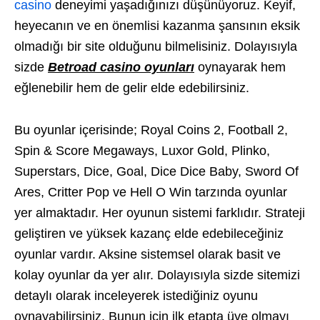
casino
deneyimi yaşadığınızı düşünüyoruz. Keyif,
heyecanın ve en önemlisi kazanma şansının eksik
olmadığı bir site olduğunu bilmelisiniz. Dolayısıyla
sizde
Betroad casino oyunları
oynayarak hem
eğlenebilir hem de gelir elde edebilirsiniz.
Bu oyunlar içerisinde; Royal Coins 2, Football 2,
Spin & Score Megaways, Luxor Gold, Plinko,
Superstars, Dice, Goal, Dice Dice Baby, Sword Of
Ares, Critter Pop ve Hell O Win tarzında oyunlar
yer almaktadır. Her oyunun sistemi farklıdır. Strateji
geliştiren ve yüksek kazanç elde edebileceğiniz
oyunlar vardır. Aksine sistemsel olarak basit ve
kolay oyunlar da yer alır. Dolayısıyla sizde sitemizi
detaylı olarak inceleyerek istediğiniz oyunu
oynayabilirsiniz. Bunun için ilk etapta üye olmayı