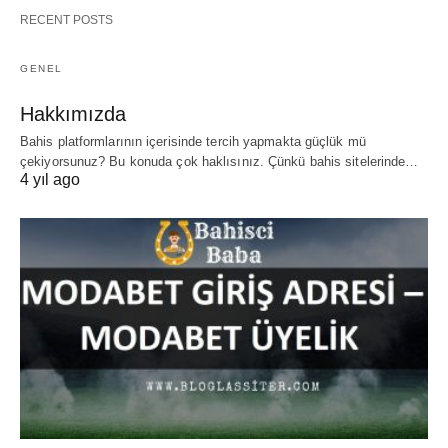
RECENT POSTS
GENEL
Hakkımızda
Bahis platformlarının içerisinde tercih yapmakta güçlük mü
çekiyorsunuz? Bu konuda çok haklısınız. Çünkü bahis sitelerinde…
4 yıl ago