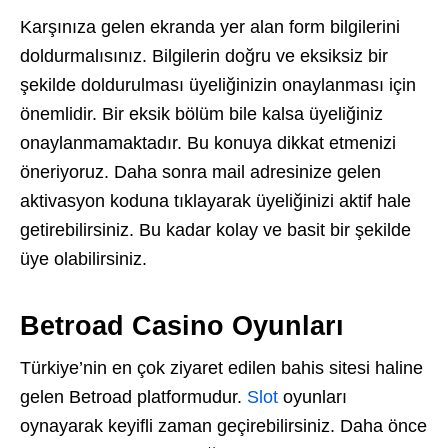
Karşınıza gelen ekranda yer alan form bilgilerini
doldurmalısınız. Bilgilerin doğru ve eksiksiz bir
şekilde doldurulması üyeliğinizin onaylanması için
önemlidir. Bir eksik bölüm bile kalsa üyeliğiniz
onaylanmamaktadır. Bu konuya dikkat etmenizi
öneriyoruz. Daha sonra mail adresinize gelen
aktivasyon koduna tıklayarak üyeliğinizi aktif hale
getirebilirsiniz. Bu kadar kolay ve basit bir şekilde
üye olabilirsiniz.
Betroad Casino Oyunları
Türkiye’nin en çok ziyaret edilen bahis sitesi haline
gelen Betroad platformudur.
Slot
oyunları
oynayarak keyifli zaman geçirebilirsiniz. Daha önce