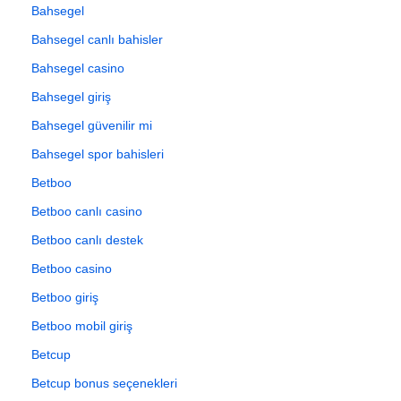
Bahsegel
Bahsegel canlı bahisler
Bahsegel casino
Bahsegel giriş
Bahsegel güvenilir mi
Bahsegel spor bahisleri
Betboo
Betboo canlı casino
Betboo canlı destek
Betboo casino
Betboo giriş
Betboo mobil giriş
Betcup
Betcup bonus seçenekleri