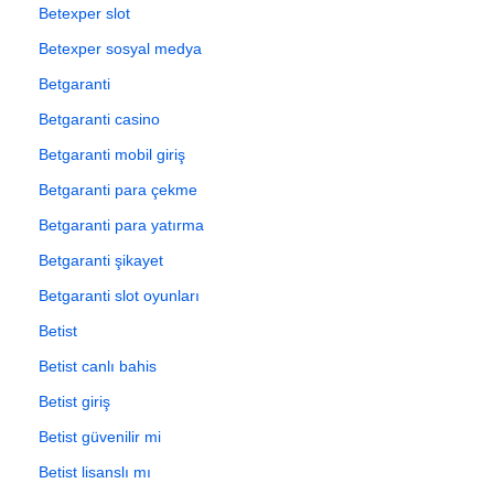
Betexper slot
Betexper sosyal medya
Betgaranti
Betgaranti casino
Betgaranti mobil giriş
Betgaranti para çekme
Betgaranti para yatırma
Betgaranti şikayet
Betgaranti slot oyunları
Betist
Betist canlı bahis
Betist giriş
Betist güvenilir mi
Betist lisanslı mı