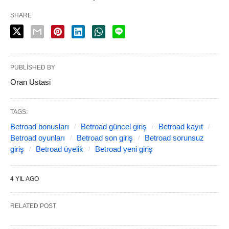
SHARE
PUBLISHED BY
Oran Ustasi
TAGS:
Betroad bonusları
Betroad güncel giriş
Betroad kayıt
Betroad oyunları
Betroad son giriş
Betroad sorunsuz
giriş
Betroad üyelik
Betroad yeni giriş
4 YIL AGO
RELATED POST