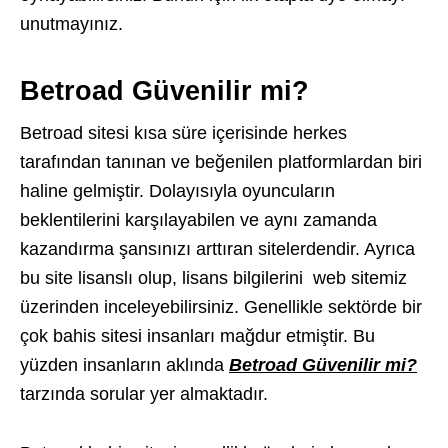
unutmayınız.
Betroad Güvenilir mi?
Betroad sitesi kısa süre içerisinde herkes
tarafından tanınan ve beğenilen platformlardan biri
haline gelmiştir. Dolayısıyla oyuncuların
beklentilerini karşılayabilen ve aynı zamanda
kazandırma şansınızı arttıran sitelerdendir. Ayrıca
bu site lisanslı olup, lisans bilgilerini web sitemiz
üzerinden inceleyebilirsiniz. Genellikle sektörde bir
çok bahis sitesi insanları mağdur etmiştir. Bu
yüzden insanların aklında
Betroad Güvenilir mi?
tarzında sorular yer almaktadır.