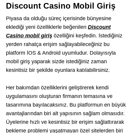
Discount Casino Mobil Giriş
Piyasa da olduğu süreç içerisinde bünyesine
eklediği yeni özelliklerle beğenilen
Discount
Casino mobil giriş
özelliğini keşfedin. İstediğiniz
yerden rahatça erişim sağlayabileceğiniz bu
platform İOS & Android uyumludur. Dolayısıyla
mobil giriş yaparak sizde istediğiniz zaman
kesintisiz bir şekilde oyunlara katılabilirsiniz.
Her bakımdan özelliklerini geliştirerek kendi
uygulamasını oluşturan firmanın temasına ve
tasarımına bayılacaksınız. Bu platformun en büyük
avantajlarından biri alt yapısının sağlam olmasıdır.
Üyelerine hızlı ve kesintisiz bir erişim sağlattırarak
bekleme problemi yaşatmayan özel sitelerden biri