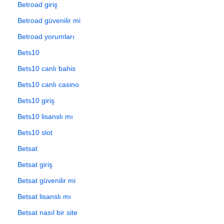
Betroad giriş
Betroad güvenilir mi
Betroad yorumları
Bets10
Bets10 canlı bahis
Bets10 canlı casino
Bets10 giriş
Bets10 lisanslı mı
Bets10 slot
Betsat
Betsat giriş
Betsat güvenilir mi
Betsat lisanslı mı
Betsat nasıl bir site