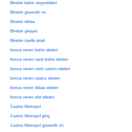
Birebin bahis seçenekleri
Birebin güvenilir mi
Birebin iddaa
Birebin şikayet
Birebin üyelik iptali
bonus veren bahis siteleri
bonus veren canlı bahis siteleri
bonus veren canlı casino siteleri
bonus veren casino siteleri
bonus veren iddaa siteleri
bonus veren slot siteleri
Casino Metropol
Casino Metropol giriş
Casino Metropol güvenilir mi