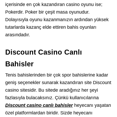
içerisinde en çok kazandıran casino oyunu ise;
Pokerdir. Poker bir çeşit masa oyunudur.
Dolayısıyla oyunu kazanmanızın ardından yüksek
tutarlarda kazanç elde ettiren bahis oyunları
arasındadır.
Discount Casino Canlı
Bahisler
Tenis bahislerinden bir çok spor bahislerine kadar
geniş seçenekler sunarak kazandıran site Discount
casino sitesidir. Bu sitede aradığınız her şeyi
fazlasıyla bulacaksınız. Çünkü kullanıcılarına
Discount casino canlı bahisler
heyecanı yaşatan
özel platformlardan biridir. Sizde heyecanı