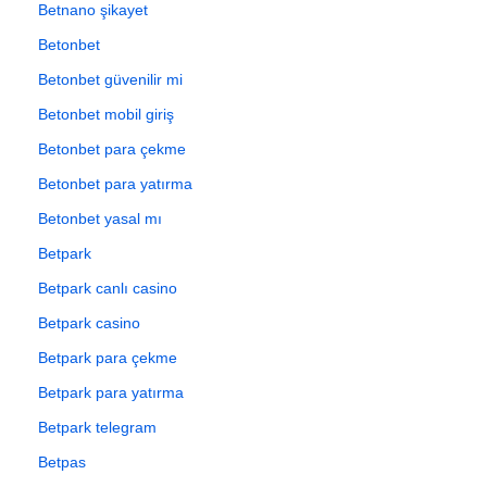
Betnano şikayet
Betonbet
Betonbet güvenilir mi
Betonbet mobil giriş
Betonbet para çekme
Betonbet para yatırma
Betonbet yasal mı
Betpark
Betpark canlı casino
Betpark casino
Betpark para çekme
Betpark para yatırma
Betpark telegram
Betpas