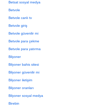
Betsat sosyal medya
Betvole
Betvole canlı tv
Betvole giriş
Betvole güvenilir mi
Betvole para çekme
Betvole para yatırma
Bilyoner
Bilyoner bahis sitesi
Bilyoner güvenilir mi
Bilyoner iletişim
Bilyoner oranları
Bilyoner sosyal medya
Birebin