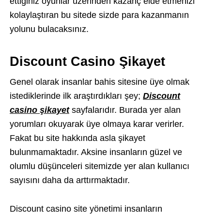
ettiğiniz oyunlar üzerinden kazanç elde etmenizi
kolaylaştıran bu sitede sizde para kazanmanın
yolunu bulacaksınız.
Discount Casino Şikayet
Genel olarak insanlar bahis sitesine üye olmak
istediklerinde ilk araştırdıkları şey;
Discount
casino şikayet
sayfalarıdır. Burada yer alan
yorumları okuyarak üye olmaya karar verirler.
Fakat bu site hakkında asla şikayet
bulunmamaktadır. Aksine insanların güzel ve
olumlu düşünceleri sitemizde yer alan kullanıcı
sayısını daha da arttırmaktadır.
Discount casino site yönetimi insanların