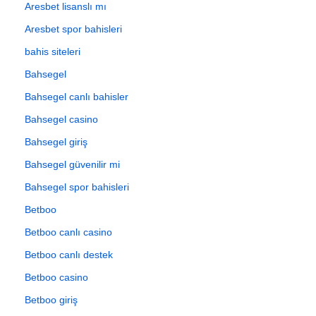
Aresbet lisanslı mı
Aresbet spor bahisleri
bahis siteleri
Bahsegel
Bahsegel canlı bahisler
Bahsegel casino
Bahsegel giriş
Bahsegel güvenilir mi
Bahsegel spor bahisleri
Betboo
Betboo canlı casino
Betboo canlı destek
Betboo casino
Betboo giriş