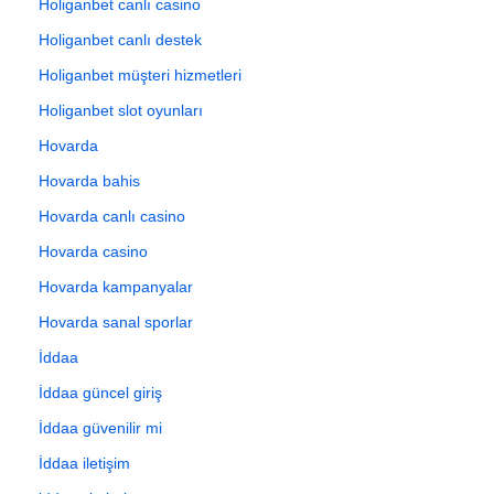
Holiganbet canlı casino
Holiganbet canlı destek
Holiganbet müşteri hizmetleri
Holiganbet slot oyunları
Hovarda
Hovarda bahis
Hovarda canlı casino
Hovarda casino
Hovarda kampanyalar
Hovarda sanal sporlar
İddaa
İddaa güncel giriş
İddaa güvenilir mi
İddaa iletişim