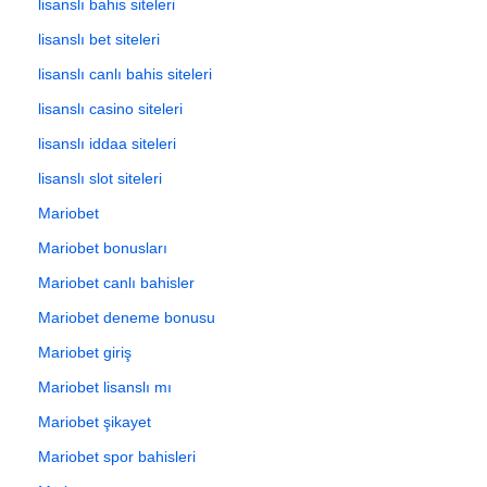
lisanslı bahis siteleri
lisanslı bet siteleri
lisanslı canlı bahis siteleri
lisanslı casino siteleri
lisanslı iddaa siteleri
lisanslı slot siteleri
Mariobet
Mariobet bonusları
Mariobet canlı bahisler
Mariobet deneme bonusu
Mariobet giriş
Mariobet lisanslı mı
Mariobet şikayet
Mariobet spor bahisleri