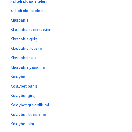
kaliteli iddaa siteleri
kaliteli slot siteleri
Klasbahis
Klasbahis canlı casino
Klasbahis giriş
Klasbahis iletişim
Klasbahis slot
Klasbahis yasal mı
Kolaybet
Kolaybet bahis
Kolaybet giriş
Kolaybet güvenilir mi
Kolaybet lisanslı mı
Kolaybet slot