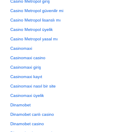
Casino Metropol giriş
Casino Metropol güvenilir mi
Casino Metropol lisanslı mı
Casino Metropol üyelik
Casino Metropol yasal mı
Casinomaxi
Casinomaxi casino
Casinomaxi giriş
Casinomaxi kayıt
Casinomaxi nasıl bir site
Casinomaxi üyelik
Dinamobet
Dinamobet canlı casino
Dinamobet casino