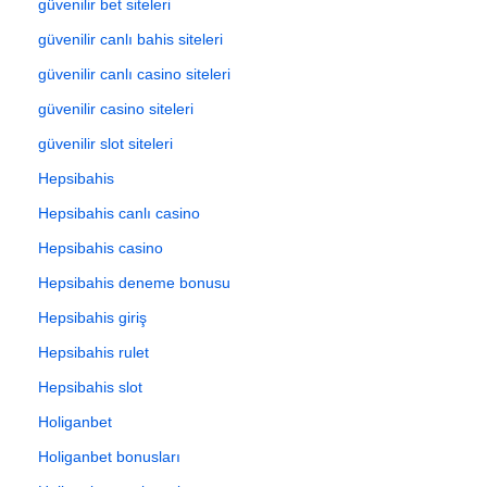
güvenilir bet siteleri
güvenilir canlı bahis siteleri
güvenilir canlı casino siteleri
güvenilir casino siteleri
güvenilir slot siteleri
Hepsibahis
Hepsibahis canlı casino
Hepsibahis casino
Hepsibahis deneme bonusu
Hepsibahis giriş
Hepsibahis rulet
Hepsibahis slot
Holiganbet
Holiganbet bonusları