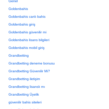
Genel
Goldenbahis
Goldenbahis canlı bahis
Goldenbahis giriş
Goldenbahis güvenilir mi
Goldenbahis lisans bilgileri
Goldenbahis mobil giriş
Grandbetting
Grandbetting deneme bonusu
Grandbetting Güvenilir Mi?
Grandbetting iletişim
Grandbetting lisanslı mı
Grandbetting Üyelik
güvenilir bahis siteleri