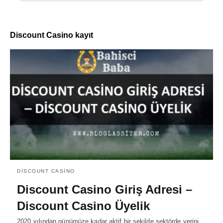
Discount Casino kayıt
DISCOUNT CASINO
Discount Casino Giriş Adresi –
Discount Casino Üyelik
2020 yılından günümüze kadar aktif bir şekilde sektörde yerini