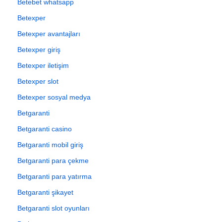
Betebet whatsapp
Betexper
Betexper avantajları
Betexper giriş
Betexper iletişim
Betexper slot
Betexper sosyal medya
Betgaranti
Betgaranti casino
Betgaranti mobil giriş
Betgaranti para çekme
Betgaranti para yatırma
Betgaranti şikayet
Betgaranti slot oyunları