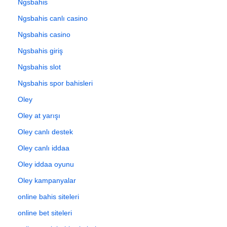
Ngsbahis
Ngsbahis canlı casino
Ngsbahis casino
Ngsbahis giriş
Ngsbahis slot
Ngsbahis spor bahisleri
Oley
Oley at yarışı
Oley canlı destek
Oley canlı iddaa
Oley iddaa oyunu
Oley kampanyalar
online bahis siteleri
online bet siteleri