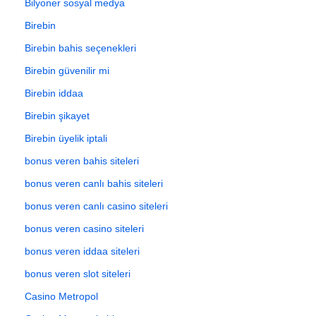
Bilyoner sosyal medya
Birebin
Birebin bahis seçenekleri
Birebin güvenilir mi
Birebin iddaa
Birebin şikayet
Birebin üyelik iptali
bonus veren bahis siteleri
bonus veren canlı bahis siteleri
bonus veren canlı casino siteleri
bonus veren casino siteleri
bonus veren iddaa siteleri
bonus veren slot siteleri
Casino Metropol