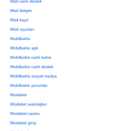
Misli canlı destek
Misli iletişim
Misli kayıt
Misli oyunları
Mobilbahis
Mobilbahis apk
Mobilbahis canlı bahis
Mobilbahis canlı destek
Mobilbahis sosyal medya
Mobilbahis yorumlar
Modabet
Modabet avantajları
Modabet casino
Modabet girişi