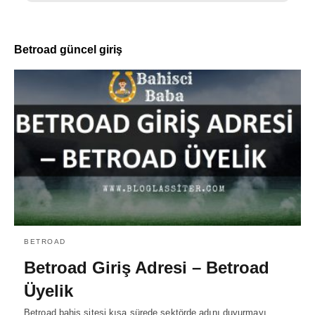
Betroad güncel giriş
BETROAD
Betroad Giriş Adresi – Betroad
Üyelik
Betroad bahis sitesi kısa sürede sektörde adını duyurmayı