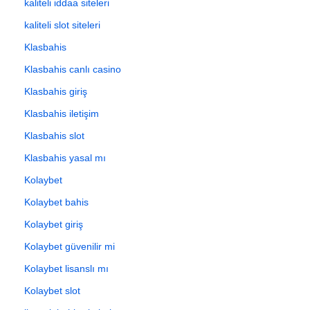
kaliteli iddaa siteleri
kaliteli slot siteleri
Klasbahis
Klasbahis canlı casino
Klasbahis giriş
Klasbahis iletişim
Klasbahis slot
Klasbahis yasal mı
Kolaybet
Kolaybet bahis
Kolaybet giriş
Kolaybet güvenilir mi
Kolaybet lisanslı mı
Kolaybet slot