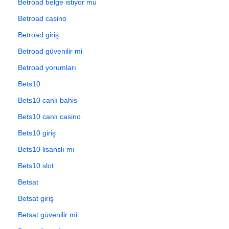
Betroad belge istiyor mu
Betroad casino
Betroad giriş
Betroad güvenilir mi
Betroad yorumları
Bets10
Bets10 canlı bahis
Bets10 canlı casino
Bets10 giriş
Bets10 lisanslı mı
Bets10 slot
Betsat
Betsat giriş
Betsat güvenilir mi