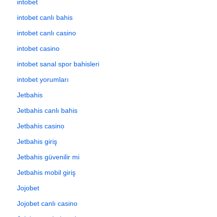
intobet
intobet canlı bahis
intobet canlı casino
intobet casino
intobet sanal spor bahisleri
intobet yorumları
Jetbahis
Jetbahis canlı bahis
Jetbahis casino
Jetbahis giriş
Jetbahis güvenilir mi
Jetbahis mobil giriş
Jojobet
Jojobet canlı casino