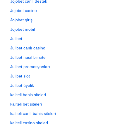
Jojobet canlı destek
Jojobet casino
Jojobet giriş
Jojobet mobil
Julibet
Julibet canlı casino
Julibet nasıl bir site
Julibet promosyonları
Julibet slot
Julibet üyelik
kaliteli bahis siteleri
kaliteli bet siteleri
kaliteli canlı bahis siteleri
kaliteli casino siteleri