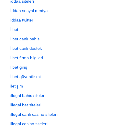
iddaa siteleri
İddaa sosyal medya
İddaa twitter
İlbet
İlbet canlı bahis
İlbet canlı destek
İlbet firma bilgileri
İlbet giriş
İlbet güvenilir mi
iletişim
illegal bahis siteleri
illegal bet siteleri
illegal canlı casino siteleri
illegal casino siteleri