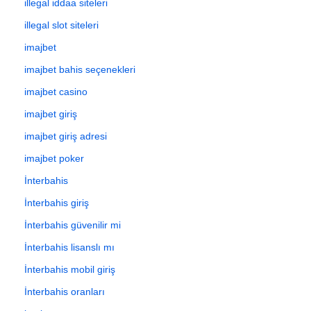
illegal iddaa siteleri
illegal slot siteleri
imajbet
imajbet bahis seçenekleri
imajbet casino
imajbet giriş
imajbet giriş adresi
imajbet poker
İnterbahis
İnterbahis giriş
İnterbahis güvenilir mi
İnterbahis lisanslı mı
İnterbahis mobil giriş
İnterbahis oranları