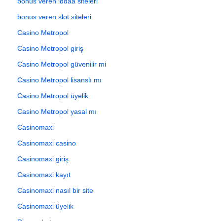
bonus veren iddaa siteleri
bonus veren slot siteleri
Casino Metropol
Casino Metropol giriş
Casino Metropol güvenilir mi
Casino Metropol lisanslı mı
Casino Metropol üyelik
Casino Metropol yasal mı
Casinomaxi
Casinomaxi casino
Casinomaxi giriş
Casinomaxi kayıt
Casinomaxi nasıl bir site
Casinomaxi üyelik