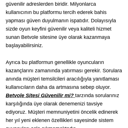
güvenilir adreslerden biridir. Milyonlarca
kullanıcının bu platformu tercih ederek bahis
yapması güven duyulmanın ispatıdır. Dolayısıyla
sizde oyun keyfini güvenilir veya kaliteli hizmet
sunan Betvole sitesine üye olarak kazanmaya
başlayabilirsiniz.
Ayrıca bu platformun genellikle oyuncuların
kazançlarını zamanında yatırması gerekir. Sorulara
anında müşteri temsilcileri aracılığıyla yanıtlaması
kullanıcıların daha da artmasına sebep oluyor.
Betvole Sitesi Güvenilir mi?
tarzında sorularınız
karşılığında üye olarak denemenizi tavsiye
ediyoruz. Müşteri memnuniyetini öncelik edinerek
her yıl yeni eklenen özellikleri sayesinde sistem