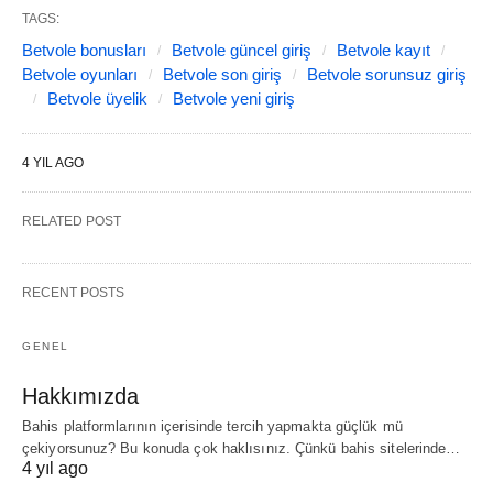
TAGS:
Betvole bonusları
Betvole güncel giriş
Betvole kayıt
Betvole oyunları
Betvole son giriş
Betvole sorunsuz giriş
Betvole üyelik
Betvole yeni giriş
4 YIL AGO
RELATED POST
RECENT POSTS
GENEL
Hakkımızda
Bahis platformlarının içerisinde tercih yapmakta güçlük mü
çekiyorsunuz? Bu konuda çok haklısınız. Çünkü bahis sitelerinde…
4 yıl ago