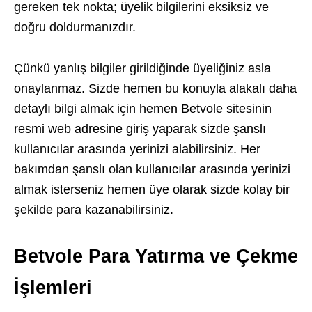
gereken tek nokta; üyelik bilgilerini eksiksiz ve
doğru doldurmanızdır.
Çünkü yanlış bilgiler girildiğinde üyeliğiniz asla
onaylanmaz. Sizde hemen bu konuyla alakalı daha
detaylı bilgi almak için hemen Betvole sitesinin
resmi web adresine giriş yaparak sizde şanslı
kullanıcılar arasında yerinizi alabilirsiniz. Her
bakımdan şanslı olan kullanıcılar arasında yerinizi
almak isterseniz hemen üye olarak sizde kolay bir
şekilde para kazanabilirsiniz.
Betvole Para Yatırma ve Çekme
İşlemleri