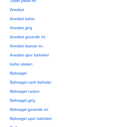
1xbet yasal mı
Aresbet
Aresbet bahis
Aresbet giriş
Aresbet güvenilir mi
Aresbet lisanslı mı
Aresbet spor bahisleri
bahis siteleri
Bahsegel
Bahsegel canlı bahisler
Bahsegel casino
Bahsegel giriş
Bahsegel güvenilir mi
Bahsegel spor bahisleri