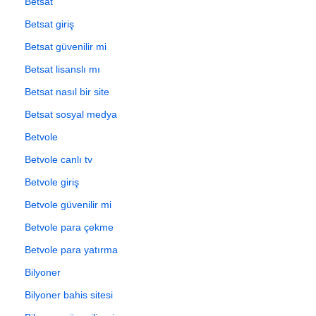
Betsat
Betsat giriş
Betsat güvenilir mi
Betsat lisanslı mı
Betsat nasıl bir site
Betsat sosyal medya
Betvole
Betvole canlı tv
Betvole giriş
Betvole güvenilir mi
Betvole para çekme
Betvole para yatırma
Bilyoner
Bilyoner bahis sitesi