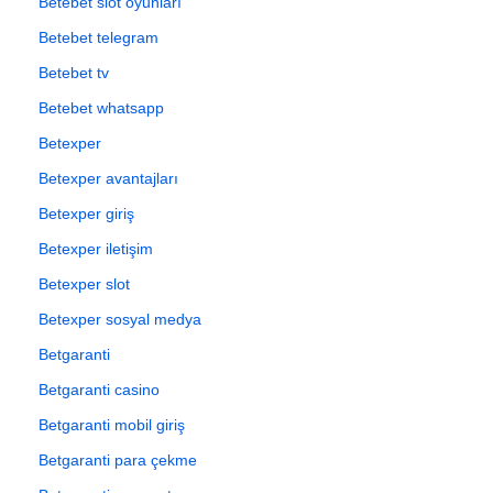
Betebet slot oyunları
Betebet telegram
Betebet tv
Betebet whatsapp
Betexper
Betexper avantajları
Betexper giriş
Betexper iletişim
Betexper slot
Betexper sosyal medya
Betgaranti
Betgaranti casino
Betgaranti mobil giriş
Betgaranti para çekme