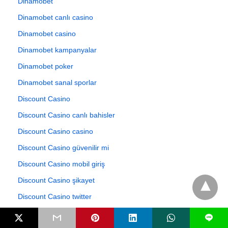
Dinamobet
Dinamobet canlı casino
Dinamobet casino
Dinamobet kampanyalar
Dinamobet poker
Dinamobet sanal sporlar
Discount Casino
Discount Casino canlı bahisler
Discount Casino casino
Discount Casino güvenilir mi
Discount Casino mobil giriş
Discount Casino şikayet
Discount Casino twitter
Dumanbet
L