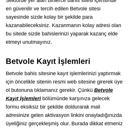
Sektörde yer alan binlerce bahis sitesi içerisinde
en güvenilir ve tercih edilen Betvole sitesi
sayesinde sizde kolay bir şekilde para
kazanabileceksiniz. Kazanmanın kolay adresi olan
bu sitede sizde bahislerinizi yaparak kazanç elde
etmeyi unutmayınız.
Betvole Kayıt İşlemleri
Betvole bahis sitesine kayıt işlemlerinizi yaptırmak
için öncelikle sitenin resmi web sitesine girerek üye
ol butonuna tıklamanız gerekir. Çünkü
Betvole
Kayıt İşlemleri
bölümünde karşınıza gelecek
formu eksiksiz bir şekilde doldurarak mail
adresinize gelen aktivasyon linkini onayladığınızda
üyeliğiniz gerçekleşmiş olur. Burada dikkat etmeniz