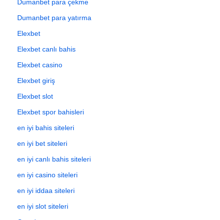
Dumanbet para çekme
Dumanbet para yatırma
Elexbet
Elexbet canlı bahis
Elexbet casino
Elexbet giriş
Elexbet slot
Elexbet spor bahisleri
en iyi bahis siteleri
en iyi bet siteleri
en iyi canlı bahis siteleri
en iyi casino siteleri
en iyi iddaa siteleri
en iyi slot siteleri