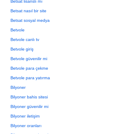
Betsat lisanslı mı
Betsat nasıl bir site
Betsat sosyal medya
Betvole
Betvole canlı tv
Betvole giriş
Betvole güvenilir mi
Betvole para çekme
Betvole para yatırma
Bilyoner
Bilyoner bahis sitesi
Bilyoner güvenilir mi
Bilyoner iletişim
Bilyoner oranları