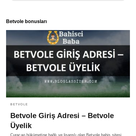
Betvole bonusları
BETVOLE
Betvole Giriş Adresi – Betvole
Üyelik
Çuracao hükümetine bağlı ve lisanslı olan Betvole bahis sitesi