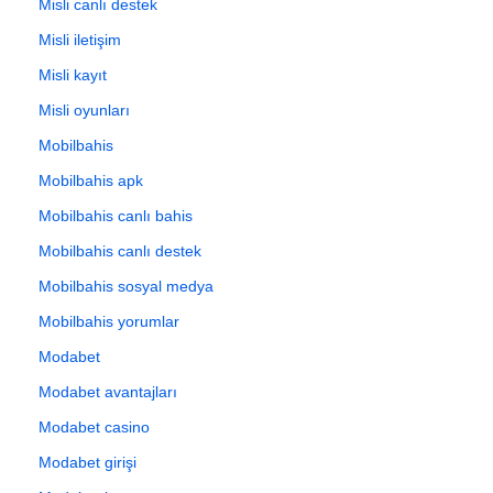
Misli canlı destek
Misli iletişim
Misli kayıt
Misli oyunları
Mobilbahis
Mobilbahis apk
Mobilbahis canlı bahis
Mobilbahis canlı destek
Mobilbahis sosyal medya
Mobilbahis yorumlar
Modabet
Modabet avantajları
Modabet casino
Modabet girişi