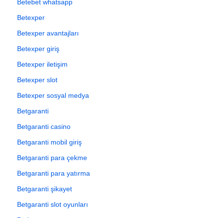
Betebet whatsapp
Betexper
Betexper avantajları
Betexper giriş
Betexper iletişim
Betexper slot
Betexper sosyal medya
Betgaranti
Betgaranti casino
Betgaranti mobil giriş
Betgaranti para çekme
Betgaranti para yatırma
Betgaranti şikayet
Betgaranti slot oyunları