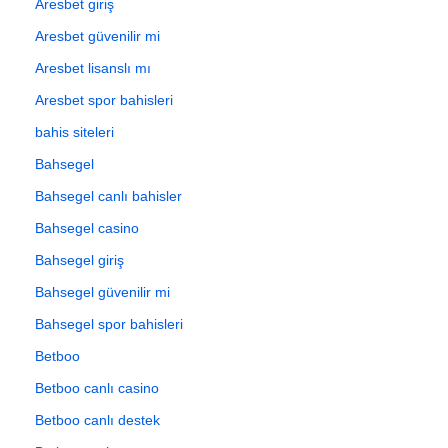
Aresbet giriş
Aresbet güvenilir mi
Aresbet lisanslı mı
Aresbet spor bahisleri
bahis siteleri
Bahsegel
Bahsegel canlı bahisler
Bahsegel casino
Bahsegel giriş
Bahsegel güvenilir mi
Bahsegel spor bahisleri
Betboo
Betboo canlı casino
Betboo canlı destek