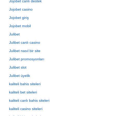
Jojobet canlı destek
Jojobet casino
Jojobet giriş
Jojobet mobil
Julibet
Julibet canlı casino
Julibet nasıl bir site
Julibet promosyonları
Julibet slot
Julibet üyelik
kaliteli bahis siteleri
kaliteli bet siteleri
kaliteli canlı bahis siteleri
kaliteli casino siteleri