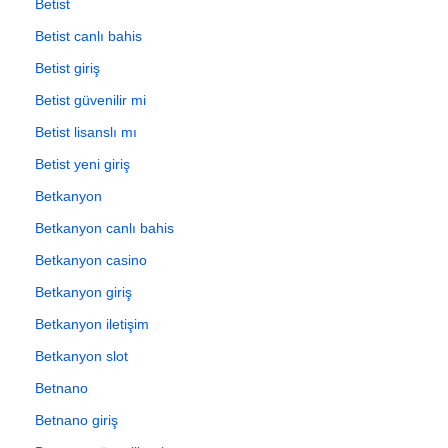
Betist
Betist canlı bahis
Betist giriş
Betist güvenilir mi
Betist lisanslı mı
Betist yeni giriş
Betkanyon
Betkanyon canlı bahis
Betkanyon casino
Betkanyon giriş
Betkanyon iletişim
Betkanyon slot
Betnano
Betnano giriş