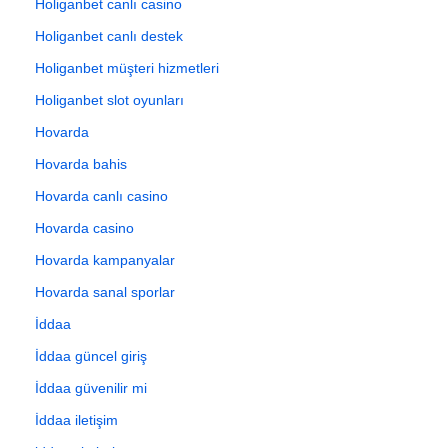
Holiganbet canlı casino
Holiganbet canlı destek
Holiganbet müşteri hizmetleri
Holiganbet slot oyunları
Hovarda
Hovarda bahis
Hovarda canlı casino
Hovarda casino
Hovarda kampanyalar
Hovarda sanal sporlar
İddaa
İddaa güncel giriş
İddaa güvenilir mi
İddaa iletişim