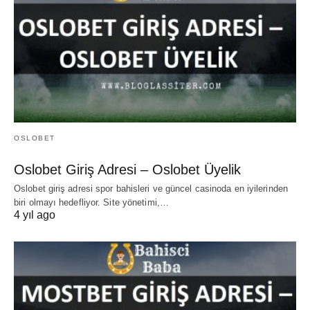
OSLOBET
Oslobet Giriş Adresi – Oslobet Üyelik
Oslobet giriş adresi spor bahisleri ve güncel casinoda en iyilerinden
biri olmayı hedefliyor. Site yönetimi,…
4 yıl ago