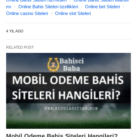
mı
Online Bahis Siteleri özellikleri
Online bet Siteleri
Online casino Siteleri
Online slot Siteleri
4 YIL AGO
RELATED POST
Mobil Odeme Bahis Siteleri Hangileri?