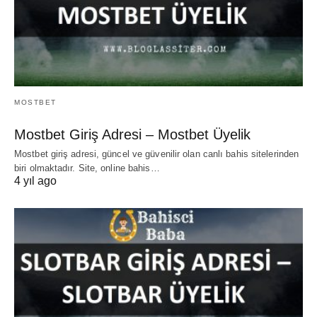
MOSTBET
Mostbet Giriş Adresi – Mostbet Üyelik
Mostbet giriş adresi, güncel ve güvenilir olan canlı bahis sitelerinden
biri olmaktadır. Site, online bahis…
4 yıl ago