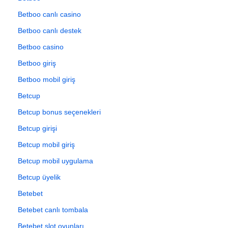
Betboo canlı casino
Betboo canlı destek
Betboo casino
Betboo giriş
Betboo mobil giriş
Betcup
Betcup bonus seçenekleri
Betcup girişi
Betcup mobil giriş
Betcup mobil uygulama
Betcup üyelik
Betebet
Betebet canlı tombala
Betebet slot oyunları