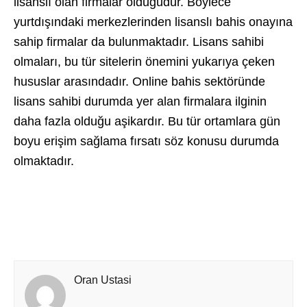
lisanslı olan firmalar olduğudur. Böylece
yurtdışındaki merkezlerinden lisanslı bahis onayına
sahip firmalar da bulunmaktadır. Lisans sahibi
olmaları, bu tür sitelerin önemini yukarıya çeken
hususlar arasındadır. Online bahis sektöründe
lisans sahibi durumda yer alan firmalara ilginin
daha fazla olduğu aşikardır. Bu tür ortamlara gün
boyu erişim sağlama fırsatı söz konusu durumda
olmaktadır.
Oran Ustasi