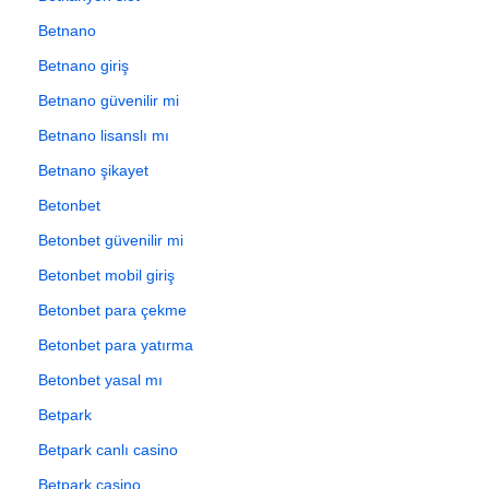
Betnano
Betnano giriş
Betnano güvenilir mi
Betnano lisanslı mı
Betnano şikayet
Betonbet
Betonbet güvenilir mi
Betonbet mobil giriş
Betonbet para çekme
Betonbet para yatırma
Betonbet yasal mı
Betpark
Betpark canlı casino
Betpark casino