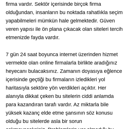
firma vardır. Sektör içerisinde birçok firma
olduğundan, insanların bu noktada rahatlıkla seçim
yapabilmeleri mümkün hale gelmektedir. Güven
veren yapısı ile ön plana çıkacak olan siteleri tercih
etmenizde fayda vardır.
7 gün 24 saat boyunca internet üzerinden hizmet
vermekte olan online firmalarla birlikte aradığınız
heyecanı bulacaksınız. Zamanın doyasıya eğlence
içerisinde geçtiği bu firmaların izledikleri yol
haritasıyla sektöre yön verdikleri açıktır. Her
alanıyla dikkat çeken bu sitelerin ciddi anlamda
para kazandıran tarafı vardır. Az miktarla bile
yüksek kazanç elde etme şansının söz konusu
olduğu bu sitelerde asla bir sorun