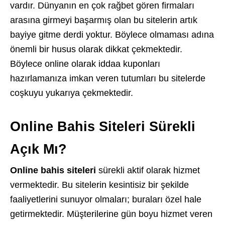
vardır. Dünyanın en çok rağbet gören firmaları
arasına girmeyi başarmış olan bu sitelerin artık
bayiye gitme derdi yoktur. Böylece olmaması adına
önemli bir husus olarak dikkat çekmektedir.
Böylece online olarak iddaa kuponları
hazırlamanıza imkan veren tutumları bu sitelerde
coşkuyu yukarıya çekmektedir.
Online Bahis Siteleri Sürekli
Açık Mı?
Online bahis siteleri
sürekli aktif olarak hizmet
vermektedir. Bu sitelerin kesintisiz bir şekilde
faaliyetlerini sunuyor olmaları; buraları özel hale
getirmektedir. Müşterilerine gün boyu hizmet veren