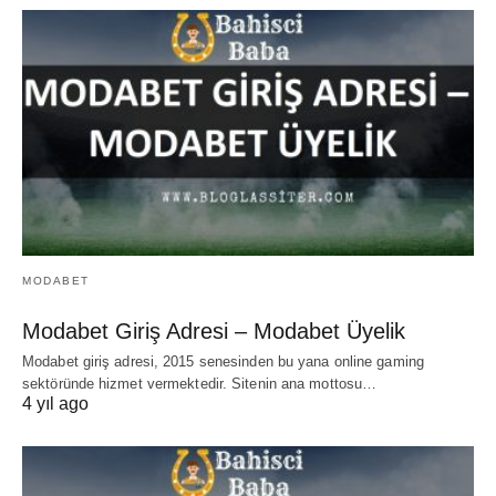
MODABET
Modabet Giriş Adresi – Modabet Üyelik
Modabet giriş adresi, 2015 senesinden bu yana online gaming
sektöründe hizmet vermektedir. Sitenin ana mottosu…
4 yıl ago