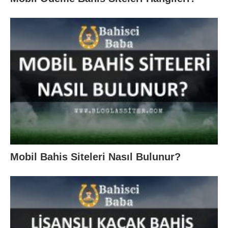
Mobil Bahis Siteleri Nasıl Bulunur?