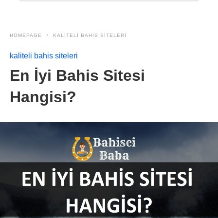
HOMEPAGE
KALITELI BAHIS SITELERI
kaliteli bahis siteleri
En İyi Bahis Sitesi
Hangisi?