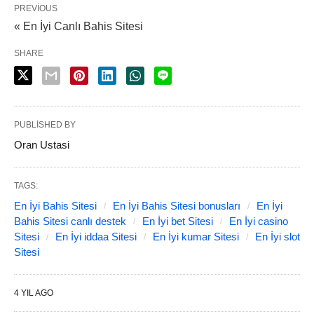
PREVIOUS
« En İyi Canlı Bahis Sitesi
SHARE
PUBLISHED BY
Oran Ustasi
TAGS:
En İyi Bahis Sitesi
En İyi Bahis Sitesi bonusları
En İyi
Bahis Sitesi canlı destek
En İyi bet Sitesi
En İyi casino
Sitesi
En İyi iddaa Sitesi
En İyi kumar Sitesi
En İyi slot
Sitesi
4 YIL AGO