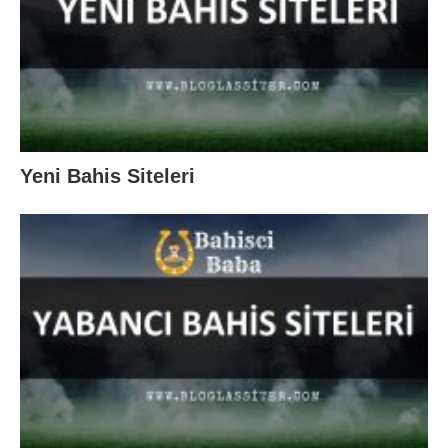
Yeni Bahis Siteleri