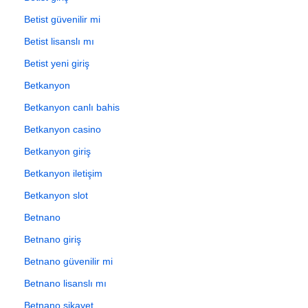
Betist güvenilir mi
Betist lisanslı mı
Betist yeni giriş
Betkanyon
Betkanyon canlı bahis
Betkanyon casino
Betkanyon giriş
Betkanyon iletişim
Betkanyon slot
Betnano
Betnano giriş
Betnano güvenilir mi
Betnano lisanslı mı
Betnano şikayet