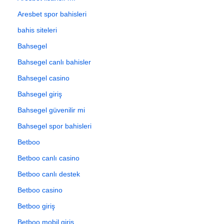
Aresbet spor bahisleri
bahis siteleri
Bahsegel
Bahsegel canlı bahisler
Bahsegel casino
Bahsegel giriş
Bahsegel güvenilir mi
Bahsegel spor bahisleri
Betboo
Betboo canlı casino
Betboo canlı destek
Betboo casino
Betboo giriş
Betboo mobil giriş