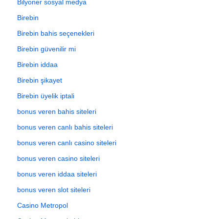
Bilyoner sosyal medya
Birebin
Birebin bahis seçenekleri
Birebin güvenilir mi
Birebin iddaa
Birebin şikayet
Birebin üyelik iptali
bonus veren bahis siteleri
bonus veren canlı bahis siteleri
bonus veren canlı casino siteleri
bonus veren casino siteleri
bonus veren iddaa siteleri
bonus veren slot siteleri
Casino Metropol