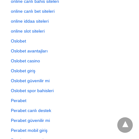
online canlı bahis siteleri
online canlı bet siteleri
online iddaa siteleri
online slot siteleri
Oslobet
Oslobet avantajları
Oslobet casino
Oslobet giriş
Oslobet güvenilir mi
Oslobet spor bahisleri
Perabet
Perabet canlı destek
Perabet güvenilir mi
Perabet mobil giriş