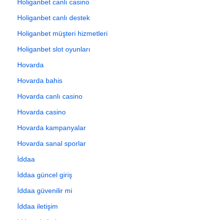
Holiganbet canlı casino
Holiganbet canlı destek
Holiganbet müşteri hizmetleri
Holiganbet slot oyunları
Hovarda
Hovarda bahis
Hovarda canlı casino
Hovarda casino
Hovarda kampanyalar
Hovarda sanal sporlar
İddaa
İddaa güncel giriş
İddaa güvenilir mi
İddaa iletişim