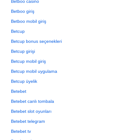
Betboo casino
Betboo giriş
Betboo mobil giriş
Betcup
Betcup bonus seçenekleri
Betcup girişi
Betcup mobil giriş
Betcup mobil uygulama
Betcup üyelik
Betebet
Betebet canlı tombala
Betebet slot oyunları
Betebet telegram
Betebet tv