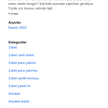
veren siteler hangisi? Şeklinde aramalar yaptıkları görülüyor.
Yüzde yüz bonusu aslında ilgili…
4 yıl ago
Arşivler
Kasım 2022
Kategoriler
1xbet
1xbet canlı bahis
1xbet para çekme
1xbet para yatırma
1xbet üyelik bonusu
1xbet yasal mı
Aresbet
Aresbet bahis