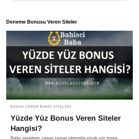
Deneme Bonusu Veren Siteler
BONUS VEREN BAHIS SITELERI
Yüzde Yüz Bonus Veren Siteler
Hangisi?
Bahis severlerin zaman zaman internette yüzde yüz bonus