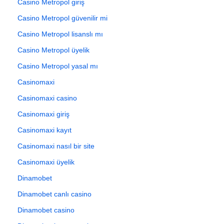
Casino Metropol giriş
Casino Metropol güvenilir mi
Casino Metropol lisanslı mı
Casino Metropol üyelik
Casino Metropol yasal mı
Casinomaxi
Casinomaxi casino
Casinomaxi giriş
Casinomaxi kayıt
Casinomaxi nasıl bir site
Casinomaxi üyelik
Dinamobet
Dinamobet canlı casino
Dinamobet casino