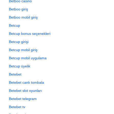
Betboo casino
Betboo giriş
Betboo mobil giriş
Betcup
Betcup bonus seçenekleri
Betcup girişi
Betcup mobil giriş
Betcup mobil uygulama
Betcup üyelik
Betebet
Betebet canlı tombala
Betebet slot oyunları
Betebet telegram
Betebet tv