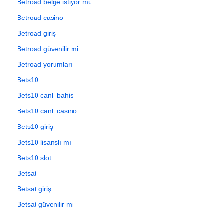
Betroad belge istiyor mu
Betroad casino
Betroad giriş
Betroad güvenilir mi
Betroad yorumları
Bets10
Bets10 canlı bahis
Bets10 canlı casino
Bets10 giriş
Bets10 lisanslı mı
Bets10 slot
Betsat
Betsat giriş
Betsat güvenilir mi