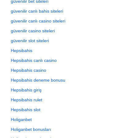
güvenilir bet siteleri
güvenilir canlı bahis siteleri
güvenilir canlı casino siteleri
güvenilir casino siteleri
güvenilir slot siteleri
Hepsibahis
Hepsibahis canlı casino
Hepsibahis casino
Hepsibahis deneme bonusu
Hepsibahis giriş
Hepsibahis rulet
Hepsibahis slot
Holiganbet
Holiganbet bonusları