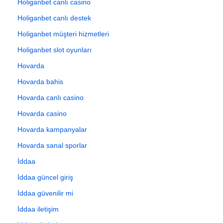
Holiganbet canlı casino
Holiganbet canlı destek
Holiganbet müşteri hizmetleri
Holiganbet slot oyunları
Hovarda
Hovarda bahis
Hovarda canlı casino
Hovarda casino
Hovarda kampanyalar
Hovarda sanal sporlar
İddaa
İddaa güncel giriş
İddaa güvenilir mi
İddaa iletişim