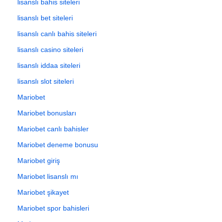
lisanslı bahis siteleri
lisanslı bet siteleri
lisanslı canlı bahis siteleri
lisanslı casino siteleri
lisanslı iddaa siteleri
lisanslı slot siteleri
Mariobet
Mariobet bonusları
Mariobet canlı bahisler
Mariobet deneme bonusu
Mariobet giriş
Mariobet lisanslı mı
Mariobet şikayet
Mariobet spor bahisleri