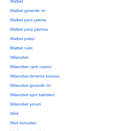
Matbet
Matbet güvenilir mi
Matbet para çekme
Matbet para yatırma
Matbet poker
Matbet rulet
Milanobet
Milanobet canlı casino
Milanobet deneme bonusu
Milanobet güvenilir mi
Milanobet spor bahisleri
Milanobet yorum
Misli
Misli bonusları