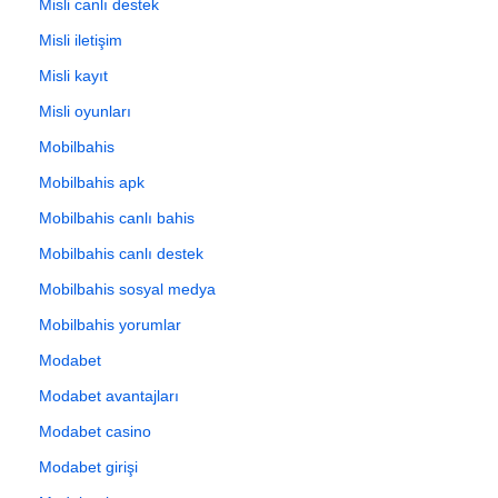
Misli canlı destek
Misli iletişim
Misli kayıt
Misli oyunları
Mobilbahis
Mobilbahis apk
Mobilbahis canlı bahis
Mobilbahis canlı destek
Mobilbahis sosyal medya
Mobilbahis yorumlar
Modabet
Modabet avantajları
Modabet casino
Modabet girişi