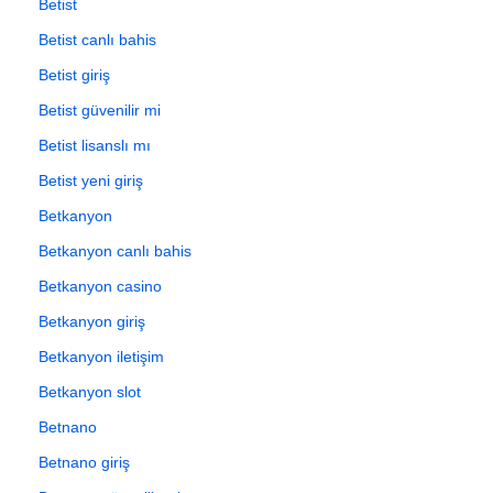
Betist
Betist canlı bahis
Betist giriş
Betist güvenilir mi
Betist lisanslı mı
Betist yeni giriş
Betkanyon
Betkanyon canlı bahis
Betkanyon casino
Betkanyon giriş
Betkanyon iletişim
Betkanyon slot
Betnano
Betnano giriş