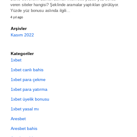
veren siteler hangisi? Şeklinde aramalar yaptıkları görülüyor.
Yüzde yüz bonusu aslında ilgili…
4 yıl ago
Arşivler
Kasım 2022
Kategoriler
1xbet
1xbet canlı bahis
1xbet para çekme
1xbet para yatırma
1xbet üyelik bonusu
1xbet yasal mı
Aresbet
Aresbet bahis