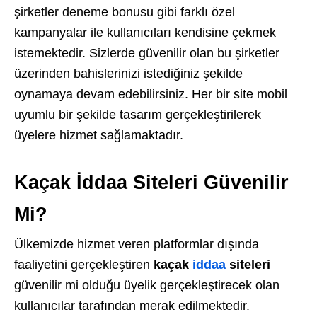
şirketler deneme bonusu gibi farklı özel
kampanyalar ile kullanıcıları kendisine çekmek
istemektedir. Sizlerde güvenilir olan bu şirketler
üzerinden bahislerinizi istediğiniz şekilde
oynamaya devam edebilirsiniz. Her bir site mobil
uyumlu bir şekilde tasarım gerçekleştirilerek
üyelere hizmet sağlamaktadır.
Kaçak İddaa Siteleri Güvenilir
Mi?
Ülkemizde hizmet veren platformlar dışında
faaliyetini gerçekleştiren
kaçak
iddaa
siteleri
güvenilir mi olduğu üyelik gerçekleştirecek olan
kullanıcılar tarafından merak edilmektedir.