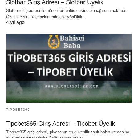
Slotbar Giriş Adresi – Slotbar Üyelik
Slotbar giriş adresi ile güncel bir bahis casino olanağı sunmaktadır.
Özellikle slot seçeneklerinde çok yönlülük…
4 yıl ago
TIPOBET365
Tipobet365 Giriş Adresi – Tipobet Üyelik
Tipobet365 giriş adresi, piyasanın en güvenilir canlı bahis ve casino