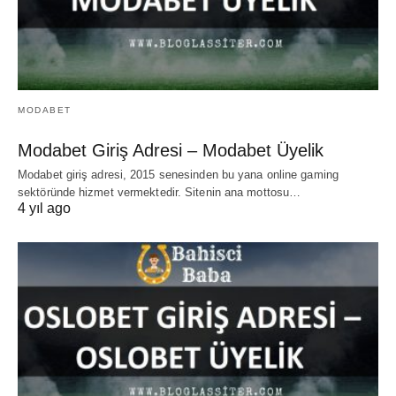
MODABET
Modabet Giriş Adresi – Modabet Üyelik
Modabet giriş adresi, 2015 senesinden bu yana online gaming
sektöründe hizmet vermektedir. Sitenin ana mottosu…
4 yıl ago