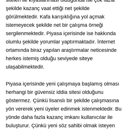
şekilde kazanç vaat ettiği net şekilde
görülmektedir. Kafa karışıklığına yol açmak
istemeyecek şekilde net bir çalışma örneği
sergilenmektedir. Piyasa içerisinde ise hakkında
olumlu şekilde yorumlar yaptırmaktadır. İnternet
ortamında biraz yapılan araştırmalar neticesinde
herkes istemiş olduğu seviyede siteye
ulaşabilmektedir.
Piyasa içerisinde yeni çalışmaya başlamış olması
herhangi bir güvensiz iddia sitesi olduğunu
göstermez. Çünkü lisanslı bir şekilde çalışmasına
yön vererek yeni üyeler edinmek istenmektedir. Bu
yönde daha fazla kazanç imkanı kullanıcılar ile
buluşturur. Çünkü yeni söz sahibi olmak isteyen