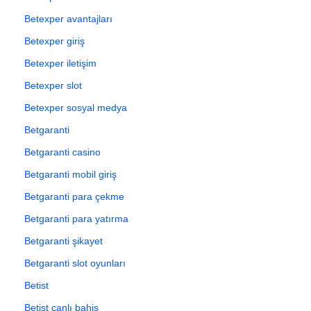
Betexper avantajları
Betexper giriş
Betexper iletişim
Betexper slot
Betexper sosyal medya
Betgaranti
Betgaranti casino
Betgaranti mobil giriş
Betgaranti para çekme
Betgaranti para yatırma
Betgaranti şikayet
Betgaranti slot oyunları
Betist
Betist canlı bahis