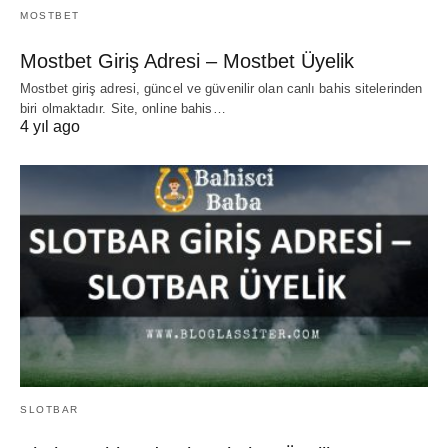
MOSTBET
Mostbet Giriş Adresi – Mostbet Üyelik
Mostbet giriş adresi, güncel ve güvenilir olan canlı bahis sitelerinden
biri olmaktadır. Site, online bahis…
4 yıl ago
SLOTBAR