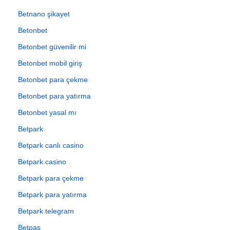
Betnano şikayet
Betonbet
Betonbet güvenilir mi
Betonbet mobil giriş
Betonbet para çekme
Betonbet para yatırma
Betonbet yasal mı
Betpark
Betpark canlı casino
Betpark casino
Betpark para çekme
Betpark para yatırma
Betpark telegram
Betpas