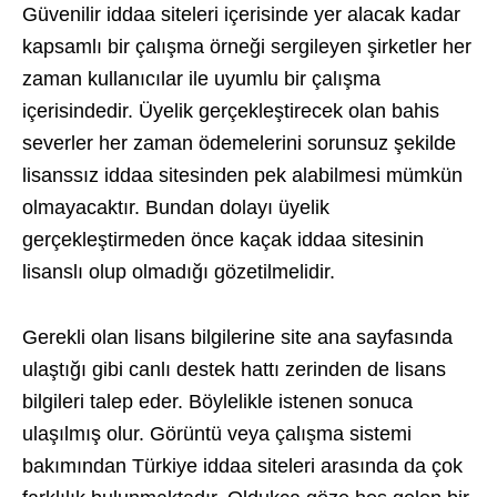
Güvenilir iddaa siteleri içerisinde yer alacak kadar
kapsamlı bir çalışma örneği sergileyen şirketler her
zaman kullanıcılar ile uyumlu bir çalışma
içerisindedir. Üyelik gerçekleştirecek olan bahis
severler her zaman ödemelerini sorunsuz şekilde
lisanssız iddaa sitesinden pek alabilmesi mümkün
olmayacaktır. Bundan dolayı üyelik
gerçekleştirmeden önce kaçak iddaa sitesinin
lisanslı olup olmadığı gözetilmelidir.
Gerekli olan lisans bilgilerine site ana sayfasında
ulaştığı gibi canlı destek hattı zerinden de lisans
bilgileri talep eder. Böylelikle istenen sonuca
ulaşılmış olur. Görüntü veya çalışma sistemi
bakımından Türkiye iddaa siteleri arasında da çok