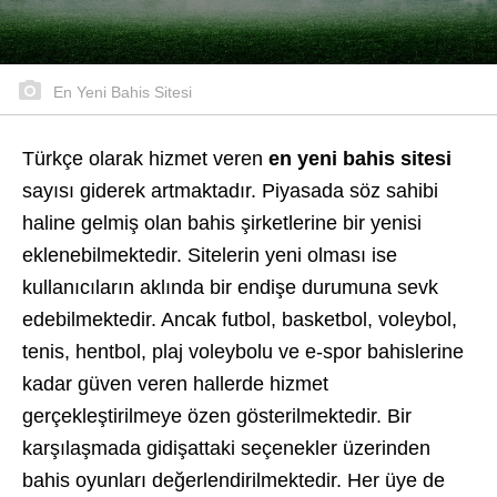
En Yeni Bahis Sitesi
Türkçe olarak hizmet veren
en yeni bahis sitesi
sayısı giderek artmaktadır. Piyasada söz sahibi
haline gelmiş olan bahis şirketlerine bir yenisi
eklenebilmektedir. Sitelerin yeni olması ise
kullanıcıların aklında bir endişe durumuna sevk
edebilmektedir. Ancak futbol, basketbol, voleybol,
tenis, hentbol, plaj voleybolu ve e-spor bahislerine
kadar güven veren hallerde hizmet
gerçekleştirilmeye özen gösterilmektedir. Bir
karşılaşmada gidişattaki seçenekler üzerinden
bahis oyunları değerlendirilmektedir. Her üye de