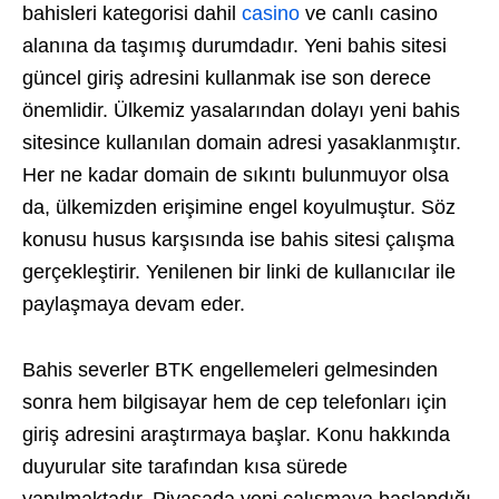
bahisleri kategorisi dahil
casino
ve canlı casino
alanına da taşımış durumdadır. Yeni bahis sitesi
güncel giriş adresini kullanmak ise son derece
önemlidir. Ülkemiz yasalarından dolayı yeni bahis
sitesince kullanılan domain adresi yasaklanmıştır.
Her ne kadar domain de sıkıntı bulunmuyor olsa
da, ülkemizden erişimine engel koyulmuştur. Söz
konusu husus karşısında ise bahis sitesi çalışma
gerçekleştirir. Yenilenen bir linki de kullanıcılar ile
paylaşmaya devam eder.
Bahis severler BTK engellemeleri gelmesinden
sonra hem bilgisayar hem de cep telefonları için
giriş adresini araştırmaya başlar. Konu hakkında
duyurular site tarafından kısa sürede
yapılmaktadır. Piyasada yeni çalışmaya başlandığı