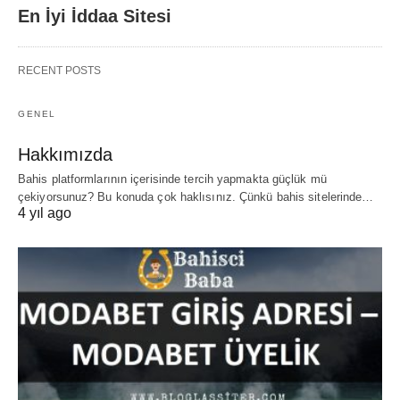
En İyi İddaa Sitesi
RECENT POSTS
GENEL
Hakkımızda
Bahis platformlarının içerisinde tercih yapmakta güçlük mü
çekiyorsunuz? Bu konuda çok haklısınız. Çünkü bahis sitelerinde…
4 yıl ago