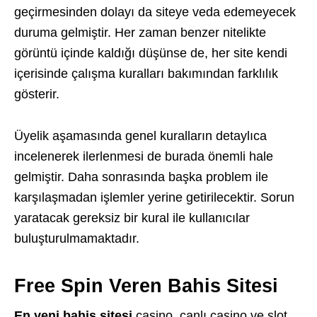
geçirmesinden dolayı da siteye veda edemeyecek
duruma gelmiştir. Her zaman benzer nitelikte
görüntü içinde kaldığı düşünse de, her site kendi
içerisinde çalışma kuralları bakımından farklılık
gösterir.
Üyelik aşamasında genel kuralların detaylıca
incelenerek ilerlenmesi de burada önemli hale
gelmiştir. Daha sonrasında başka problem ile
karşılaşmadan işlemler yerine getirilecektir. Sorun
yaratacak gereksiz bir kural ile kullanıcılar
buluşturulmamaktadır.
Free Spin Veren Bahis Sitesi
En yeni bahis sitesi
casino, canlı casino ve slot