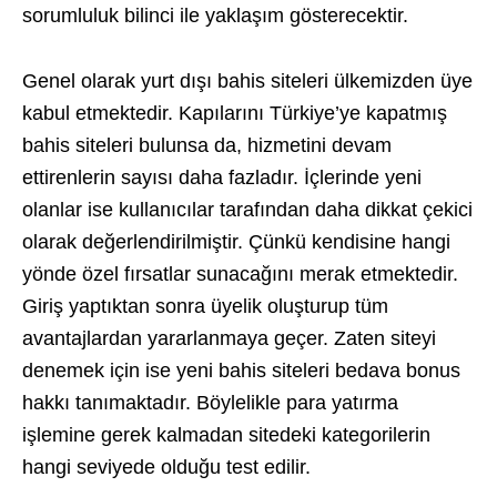
sorumluluk bilinci ile yaklaşım gösterecektir.
Genel olarak yurt dışı bahis siteleri ülkemizden üye
kabul etmektedir. Kapılarını Türkiye’ye kapatmış
bahis siteleri bulunsa da, hizmetini devam
ettirenlerin sayısı daha fazladır. İçlerinde yeni
olanlar ise kullanıcılar tarafından daha dikkat çekici
olarak değerlendirilmiştir. Çünkü kendisine hangi
yönde özel fırsatlar sunacağını merak etmektedir.
Giriş yaptıktan sonra üyelik oluşturup tüm
avantajlardan yararlanmaya geçer. Zaten siteyi
denemek için ise yeni bahis siteleri bedava bonus
hakkı tanımaktadır. Böylelikle para yatırma
işlemine gerek kalmadan sitedeki kategorilerin
hangi seviyede olduğu test edilir.