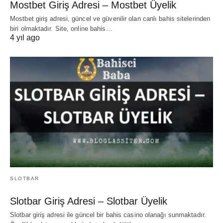
Mostbet Giriş Adresi – Mostbet Üyelik
Mostbet giriş adresi, güncel ve güvenilir olan canlı bahis sitelerinden
biri olmaktadır. Site, online bahis…
4 yıl ago
SLOTBAR
Slotbar Giriş Adresi – Slotbar Üyelik
Slotbar giriş adresi ile güncel bir bahis casino olanağı sunmaktadır.