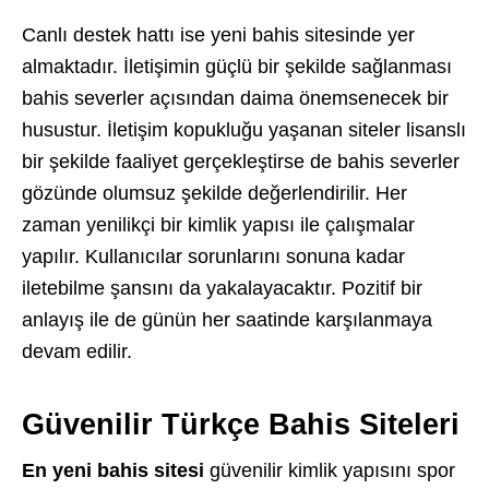
Canlı destek hattı ise yeni bahis sitesinde yer
almaktadır. İletişimin güçlü bir şekilde sağlanması
bahis severler açısından daima önemsenecek bir
husustur. İletişim kopukluğu yaşanan siteler lisanslı
bir şekilde faaliyet gerçekleştirse de bahis severler
gözünde olumsuz şekilde değerlendirilir. Her
zaman yenilikçi bir kimlik yapısı ile çalışmalar
yapılır. Kullanıcılar sorunlarını sonuna kadar
iletebilme şansını da yakalayacaktır. Pozitif bir
anlayış ile de günün her saatinde karşılanmaya
devam edilir.
Güvenilir Türkçe Bahis Siteleri
En yeni bahis sitesi
güvenilir kimlik yapısını spor