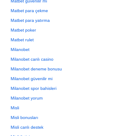
Matbet güvenilir mi
Matbet para çekme
Matbet para yatırma
Matbet poker
Matbet rulet
Milanobet
Milanobet canlı casino
Milanobet deneme bonusu
Milanobet güvenilir mi
Milanobet spor bahisleri
Milanobet yorum
Misli
Misli bonusları
Misli canlı destek