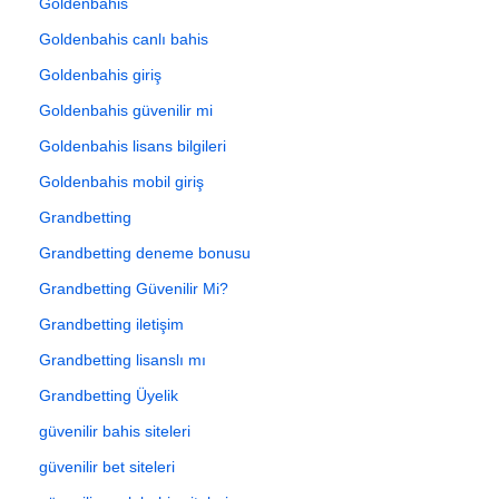
Goldenbahis
Goldenbahis canlı bahis
Goldenbahis giriş
Goldenbahis güvenilir mi
Goldenbahis lisans bilgileri
Goldenbahis mobil giriş
Grandbetting
Grandbetting deneme bonusu
Grandbetting Güvenilir Mi?
Grandbetting iletişim
Grandbetting lisanslı mı
Grandbetting Üyelik
güvenilir bahis siteleri
güvenilir bet siteleri