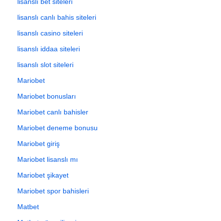
lisanslı bet siteleri
lisanslı canlı bahis siteleri
lisanslı casino siteleri
lisanslı iddaa siteleri
lisanslı slot siteleri
Mariobet
Mariobet bonusları
Mariobet canlı bahisler
Mariobet deneme bonusu
Mariobet giriş
Mariobet lisanslı mı
Mariobet şikayet
Mariobet spor bahisleri
Matbet