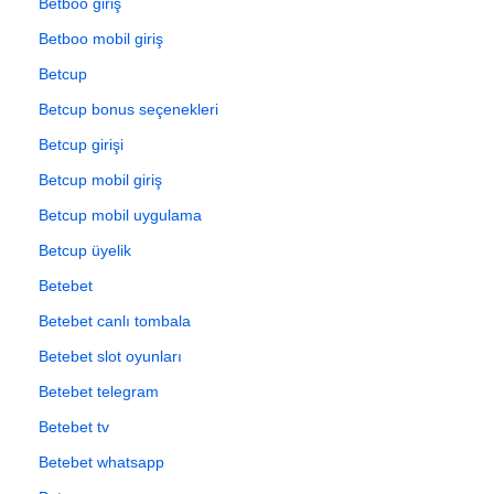
Betboo giriş
Betboo mobil giriş
Betcup
Betcup bonus seçenekleri
Betcup girişi
Betcup mobil giriş
Betcup mobil uygulama
Betcup üyelik
Betebet
Betebet canlı tombala
Betebet slot oyunları
Betebet telegram
Betebet tv
Betebet whatsapp