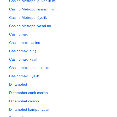
Casino Metropol güvenilir mi
Casino Metropol lisanslı mı
Casino Metropol üyelik
Casino Metropol yasal mı
Casinomaxi
Casinomaxi casino
Casinomaxi giriş
Casinomaxi kayıt
Casinomaxi nasıl bir site
Casinomaxi üyelik
Dinamobet
Dinamobet canlı casino
Dinamobet casino
Dinamobet kampanyalar