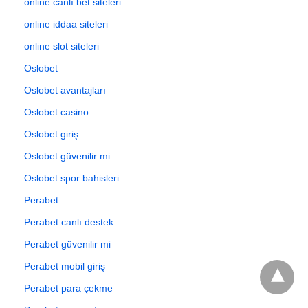
online canlı bet siteleri
online iddaa siteleri
online slot siteleri
Oslobet
Oslobet avantajları
Oslobet casino
Oslobet giriş
Oslobet güvenilir mi
Oslobet spor bahisleri
Perabet
Perabet canlı destek
Perabet güvenilir mi
Perabet mobil giriş
Perabet para çekme