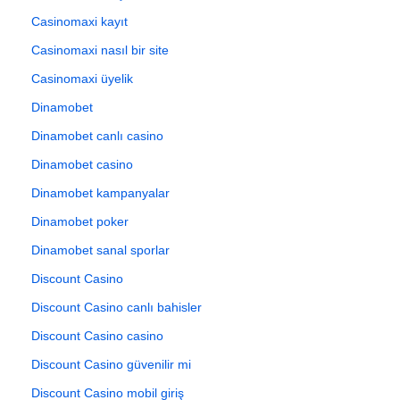
Casinomaxi kayıt
Casinomaxi nasıl bir site
Casinomaxi üyelik
Dinamobet
Dinamobet canlı casino
Dinamobet casino
Dinamobet kampanyalar
Dinamobet poker
Dinamobet sanal sporlar
Discount Casino
Discount Casino canlı bahisler
Discount Casino casino
Discount Casino güvenilir mi
Discount Casino mobil giriş