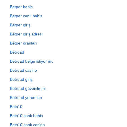
Betper bahis
Betper canlı bahis
Betper giriş
Betper giriş adresi
Betper oranları
Betroad
Betroad belge istiyor mu
Betroad casino
Betroad giriş
Betroad güvenilir mi
Betroad yorumları
Bets10
Bets10 canlı bahis
Bets10 canlı casino