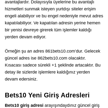
avantajlardır. Dolayısıyla üyelerine bu avantajlı
hizmetleri sunmak isteyen yurtdışı siteler erişim
engeli alabiliyor ve bu engel nedeniyle mevut adres
kapatılabiliyor. Ve kapatılan adresin yerine hemen
bir yenisi devreye girerek tüm işlemler kaldığı
yerden devam ediyor.
Örneğin şu an adres 861bets10.com’dur. Gelecek
güncel adres ise 862bets10.com olacaktır.
Kısacası sadece sürekli +1 şeklinde artacaktır. Bu
detay ile sizlerde işlemlere kaldığınız yerden
devam edersiniz.
Bets10 Yeni Giriş Adresleri
Bets10 giriş adresi
arayışındaydınız güncel giriş