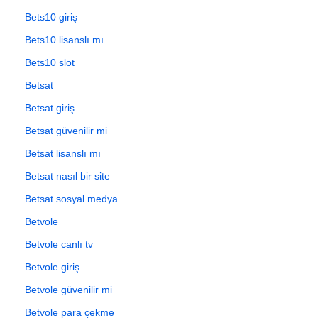
Bets10 giriş
Bets10 lisanslı mı
Bets10 slot
Betsat
Betsat giriş
Betsat güvenilir mi
Betsat lisanslı mı
Betsat nasıl bir site
Betsat sosyal medya
Betvole
Betvole canlı tv
Betvole giriş
Betvole güvenilir mi
Betvole para çekme