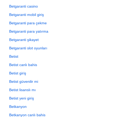
Betgaranti casino
Betgaranti mobil giriş
Betgaranti para çekme
Betgaranti para yatırma
Betgaranti şikayet
Betgaranti slot oyunları
Betist
Betist canlı bahis
Betist giriş
Betist güvenilir mi
Betist lisanslı mı
Betist yeni giriş
Betkanyon
Betkanyon canlı bahis