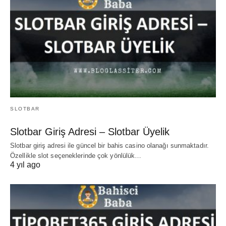
SLOTBAR
Slotbar Giriş Adresi – Slotbar Üyelik
Slotbar giriş adresi ile güncel bir bahis casino olanağı sunmaktadır.
Özellikle slot seçeneklerinde çok yönlülük…
4 yıl ago