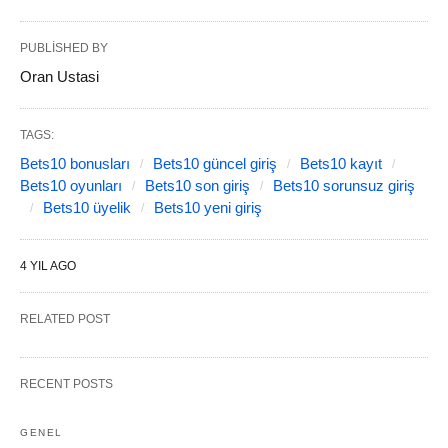
PUBLISHED BY
Oran Ustasi
TAGS:
Bets10 bonusları
Bets10 güncel giriş
Bets10 kayıt
Bets10 oyunları
Bets10 son giriş
Bets10 sorunsuz giriş
Bets10 üyelik
Bets10 yeni giriş
4 YIL AGO
RELATED POST
RECENT POSTS
GENEL