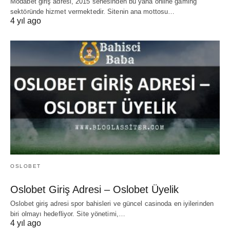
Modabet giriş adresi, 2015 senesinden bu yana online gaming
sektöründe hizmet vermektedir. Sitenin ana mottosu…
4 yıl ago
OSLOBET
Oslobet Giriş Adresi – Oslobet Üyelik
Oslobet giriş adresi spor bahisleri ve güncel casinoda en iyilerinden
biri olmayı hedefliyor. Site yönetimi,…
4 yıl ago