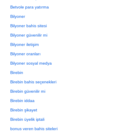
Betvole para yatırma
Bilyoner
Bilyoner bahis sitesi
Bilyoner güvenilir mi
Bilyoner iletişim
Bilyoner oranları
Bilyoner sosyal medya
Birebin
Birebin bahis seçenekleri
Birebin güvenilir mi
Birebin iddaa
Birebin şikayet
Birebin üyelik iptali
bonus veren bahis siteleri