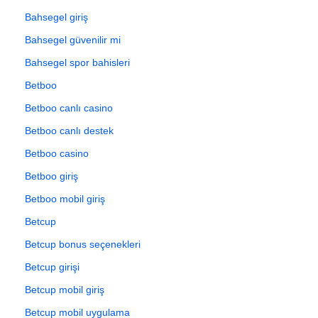
Bahsegel giriş
Bahsegel güvenilir mi
Bahsegel spor bahisleri
Betboo
Betboo canlı casino
Betboo canlı destek
Betboo casino
Betboo giriş
Betboo mobil giriş
Betcup
Betcup bonus seçenekleri
Betcup girişi
Betcup mobil giriş
Betcup mobil uygulama