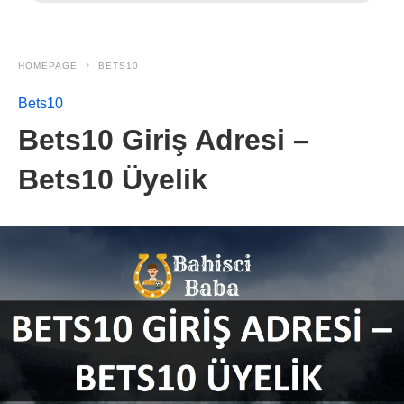
HOMEPAGE
BETS10
Bets10
Bets10 Giriş Adresi –
Bets10 Üyelik