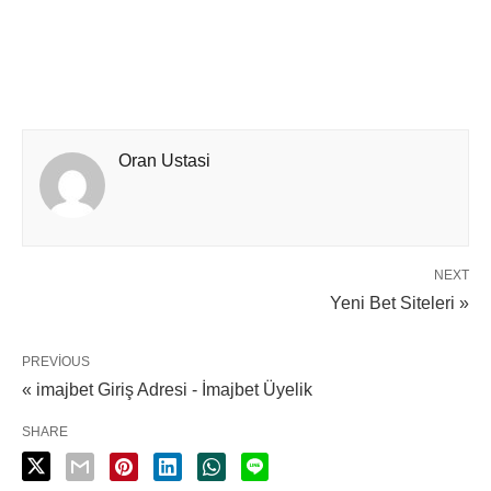
Oran Ustasi
NEXT
Yeni Bet Siteleri »
PREVIOUS
« imajbet Giriş Adresi - İmajbet Üyelik
SHARE