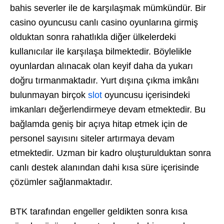
bahis severler ile de karşılaşmak mümkündür. Bir
casino oyuncusu canlı casino oyunlarına girmiş
olduktan sonra rahatlıkla diğer ülkelerdeki
kullanıcılar ile karşılaşa bilmektedir. Böylelikle
oyunlardan alınacak olan keyif daha da yukarı
doğru tırmanmaktadır. Yurt dışına çıkma imkânı
bulunmayan birçok
slot
oyuncusu içerisindeki
imkanları değerlendirmeye devam etmektedir. Bu
bağlamda geniş bir açıya hitap etmek için de
personel sayısını siteler artırmaya devam
etmektedir. Uzman bir kadro oluşturulduktan sonra
canlı destek alanından dahi kısa süre içerisinde
çözümler sağlanmaktadır.
BTK tarafından engeller geldikten sonra kısa