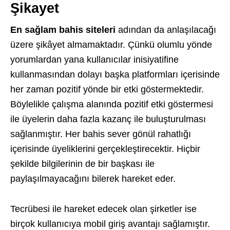
Şikayet
En sağlam bahis siteleri
adından da anlaşılacağı
üzere şikâyet almamaktadır. Çünkü olumlu yönde
yorumlardan yana kullanıcılar inisiyatifine
kullanmasından dolayı başka platformları içerisinde
her zaman pozitif yönde bir etki göstermektedir.
Böylelikle çalışma alanında pozitif etki göstermesi
ile üyelerin daha fazla kazanç ile buluşturulması
sağlanmıştır. Her bahis sever gönül rahatlığı
içerisinde üyeliklerini gerçekleştirecektir. Hiçbir
şekilde bilgilerinin de bir başkası ile
paylaşılmayacağını bilerek hareket eder.
Tecrübesi ile hareket edecek olan şirketler ise
birçok kullanıcıya mobil giriş avantajı sağlamıştır.