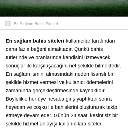
En Sağlam Bahis Siteleri
En sağlam bahis siteleri
kullanıcılar tarafından
daha fazla beğeni almaktadır. Çünkü bahis
türlerinde ve oranlarında kendisini üzmeyecek
sonuçlar ile karşılaşacağını net şekilde bilmektedir.
En sağlam ismini almasındaki neden lisanslı bir
şekilde hizmet vermesi ve kullanıcı ödemelerini
zamanında gerçekleştirmesinde kaynaklıdır.
Böylelikle her üye hesaba giriş yaptıktan sonra
heyecan ve coşku ile bahislerini oluşturarak takip
etmeye devam eder. Günün 24 saati kesintisiz bir
şekilde hizmet anlayışı kullanıcılara siteler