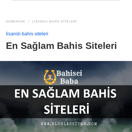
HOMEPAGE
LISANSLI BAHIS SITELERI
lisanslı bahis siteleri
En Sağlam Bahis Siteleri