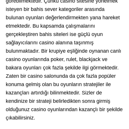
görebilmektedir. Çünkü casino sitesine yönelmek
isteyen bir bahis sever kategoriler arasında
bulunan oyunları değerlendirmekten yana hareket
etmektedir. Bu kapsamda çalışmalarını
gerçekleştiren bahis siteleri ise güçlü oyun
sağlayıcılarını casino alanına taşınmış
bulunmaktadır. Bir krupiye eşliğinde oynanan canlı
casino oyunlarında poker, rulet, blackjack ve
bakara oyunları çok fazla şekilde ilgi görmektedir.
Zaten bir casino salonunda da çok fazla popüler
konuma gelmiş olan bu oyunların stratejiler ile
kazançları artırdığı bilinmektedir. Sizler de
kendinize bir strateji belirledikten sonra girmiş
olduğunuz casino oyunlarından kazançlı bir şekilde
çıkabilirsiniz.