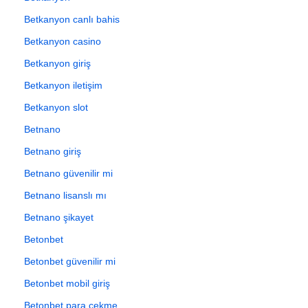
Betkanyon canlı bahis
Betkanyon casino
Betkanyon giriş
Betkanyon iletişim
Betkanyon slot
Betnano
Betnano giriş
Betnano güvenilir mi
Betnano lisanslı mı
Betnano şikayet
Betonbet
Betonbet güvenilir mi
Betonbet mobil giriş
Betonbet para çekme