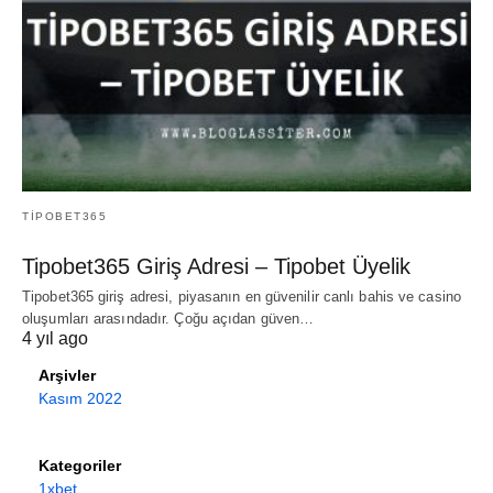
TIPOBET365
Tipobet365 Giriş Adresi – Tipobet Üyelik
Tipobet365 giriş adresi, piyasanın en güvenilir canlı bahis ve casino
oluşumları arasındadır. Çoğu açıdan güven…
4 yıl ago
Arşivler
Kasım 2022
Kategoriler
1xbet