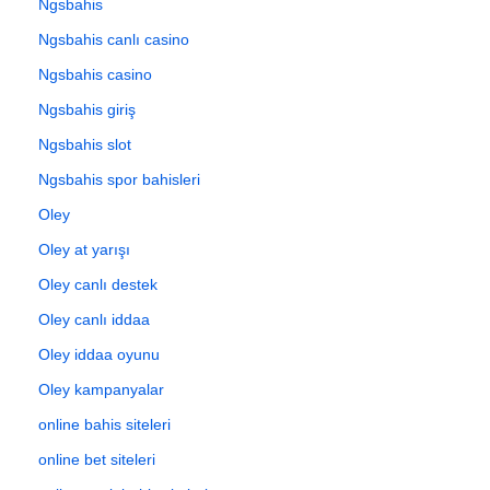
Ngsbahis
Ngsbahis canlı casino
Ngsbahis casino
Ngsbahis giriş
Ngsbahis slot
Ngsbahis spor bahisleri
Oley
Oley at yarışı
Oley canlı destek
Oley canlı iddaa
Oley iddaa oyunu
Oley kampanyalar
online bahis siteleri
online bet siteleri