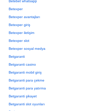
Betebet whatsapp
Betexper
Betexper avantajları
Betexper giriş
Betexper iletişim
Betexper slot
Betexper sosyal medya
Betgaranti
Betgaranti casino
Betgaranti mobil giriş
Betgaranti para çekme
Betgaranti para yatırma
Betgaranti şikayet
Betgaranti slot oyunları