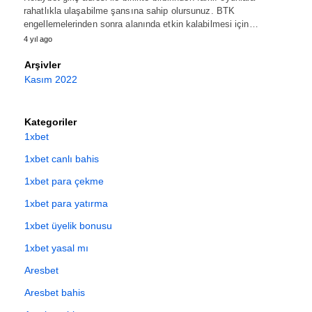
rahatlıkla ulaşabilme şansına sahip olursunuz. BTK
engellemelerinden sonra alanında etkin kalabilmesi için…
4 yıl ago
Arşivler
Kasım 2022
Kategoriler
1xbet
1xbet canlı bahis
1xbet para çekme
1xbet para yatırma
1xbet üyelik bonusu
1xbet yasal mı
Aresbet
Aresbet bahis