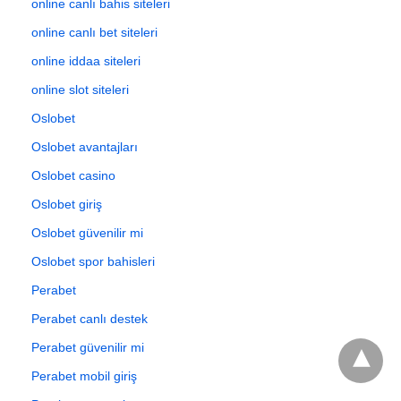
online canlı bahis siteleri
online canlı bet siteleri
online iddaa siteleri
online slot siteleri
Oslobet
Oslobet avantajları
Oslobet casino
Oslobet giriş
Oslobet güvenilir mi
Oslobet spor bahisleri
Perabet
Perabet canlı destek
Perabet güvenilir mi
Perabet mobil giriş