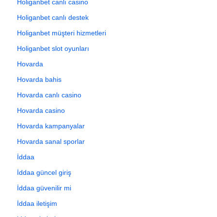
Holiganbet canlı casino
Holiganbet canlı destek
Holiganbet müşteri hizmetleri
Holiganbet slot oyunları
Hovarda
Hovarda bahis
Hovarda canlı casino
Hovarda casino
Hovarda kampanyalar
Hovarda sanal sporlar
İddaa
İddaa güncel giriş
İddaa güvenilir mi
İddaa iletişim