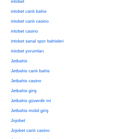
intobet
intobet canlı bahis
intobet canlı casino
intobet casino
intobet sanal spor bahisleri
intobet yorumları
Jetbahis
Jetbahis canlı bahis
Jetbahis casino
Jetbahis giriş
Jetbahis güvenilir mi
Jetbahis mobil giriş
Jojobet
Jojobet canlı casino