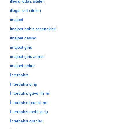
illegal iddaa siteleri
illegal slot siteleri
imajbet
imajbet bahis seçenekleri
imajbet casino
imajbet giriş
imajbet giriş adresi
imajbet poker
İnterbahis
İnterbahis giriş
İnterbahis güvenilir mi
İnterbahis lisanslı mı
İnterbahis mobil giriş
İnterbahis oranları