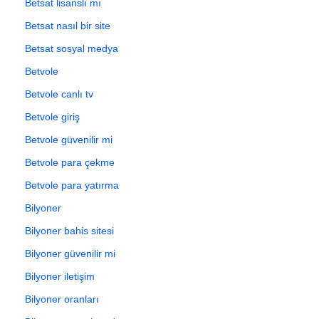
Betsat lisanslı mı
Betsat nasıl bir site
Betsat sosyal medya
Betvole
Betvole canlı tv
Betvole giriş
Betvole güvenilir mi
Betvole para çekme
Betvole para yatırma
Bilyoner
Bilyoner bahis sitesi
Bilyoner güvenilir mi
Bilyoner iletişim
Bilyoner oranları