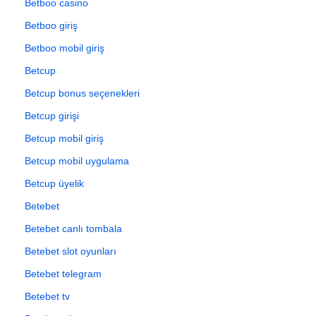
Betboo casino
Betboo giriş
Betboo mobil giriş
Betcup
Betcup bonus seçenekleri
Betcup girişi
Betcup mobil giriş
Betcup mobil uygulama
Betcup üyelik
Betebet
Betebet canlı tombala
Betebet slot oyunları
Betebet telegram
Betebet tv