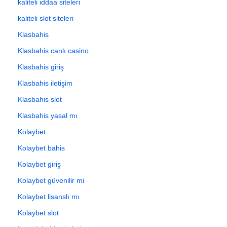
kaliteli iddaa siteleri
kaliteli slot siteleri
Klasbahis
Klasbahis canlı casino
Klasbahis giriş
Klasbahis iletişim
Klasbahis slot
Klasbahis yasal mı
Kolaybet
Kolaybet bahis
Kolaybet giriş
Kolaybet güvenilir mi
Kolaybet lisanslı mı
Kolaybet slot