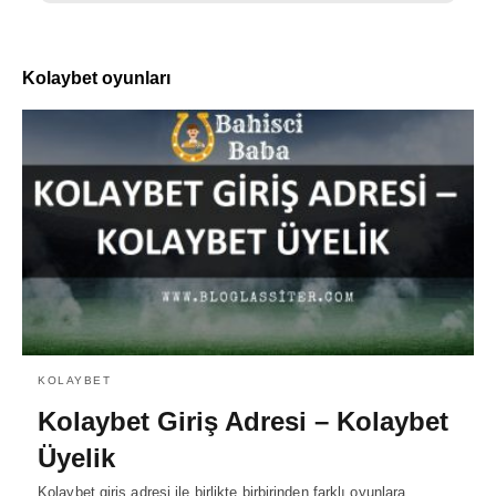
Kolaybet oyunları
KOLAYBET
Kolaybet Giriş Adresi – Kolaybet
Üyelik
Kolaybet giriş adresi ile birlikte birbirinden farklı oyunlara