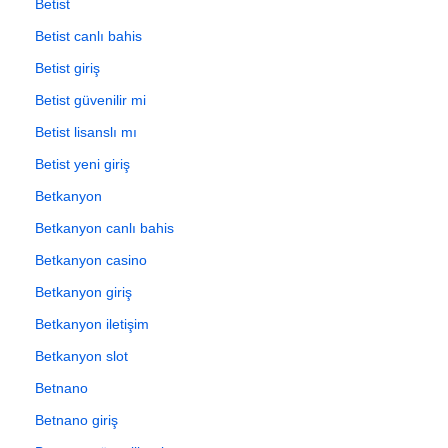
Betist
Betist canlı bahis
Betist giriş
Betist güvenilir mi
Betist lisanslı mı
Betist yeni giriş
Betkanyon
Betkanyon canlı bahis
Betkanyon casino
Betkanyon giriş
Betkanyon iletişim
Betkanyon slot
Betnano
Betnano giriş