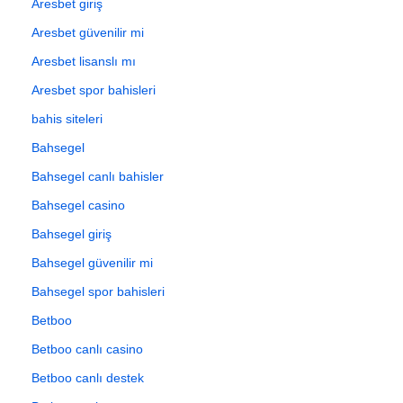
Aresbet giriş
Aresbet güvenilir mi
Aresbet lisanslı mı
Aresbet spor bahisleri
bahis siteleri
Bahsegel
Bahsegel canlı bahisler
Bahsegel casino
Bahsegel giriş
Bahsegel güvenilir mi
Bahsegel spor bahisleri
Betboo
Betboo canlı casino
Betboo canlı destek