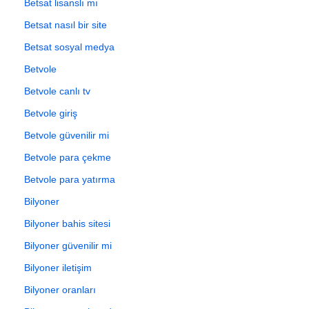
Betsat lisanslı mı
Betsat nasıl bir site
Betsat sosyal medya
Betvole
Betvole canlı tv
Betvole giriş
Betvole güvenilir mi
Betvole para çekme
Betvole para yatırma
Bilyoner
Bilyoner bahis sitesi
Bilyoner güvenilir mi
Bilyoner iletişim
Bilyoner oranları