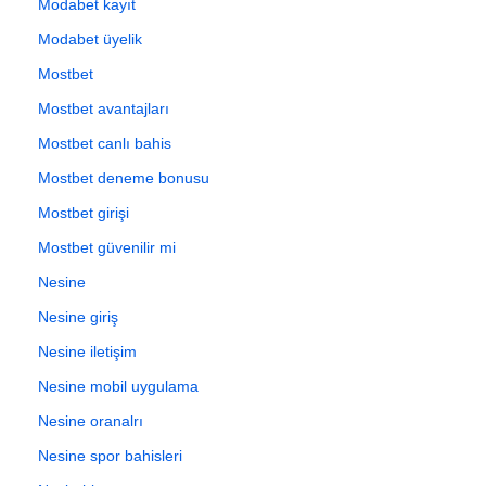
Modabet kayıt
Modabet üyelik
Mostbet
Mostbet avantajları
Mostbet canlı bahis
Mostbet deneme bonusu
Mostbet girişi
Mostbet güvenilir mi
Nesine
Nesine giriş
Nesine iletişim
Nesine mobil uygulama
Nesine oranalrı
Nesine spor bahisleri