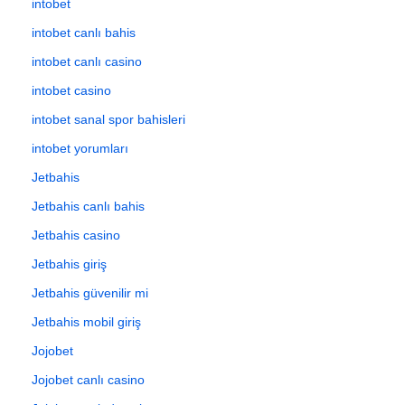
intobet
intobet canlı bahis
intobet canlı casino
intobet casino
intobet sanal spor bahisleri
intobet yorumları
Jetbahis
Jetbahis canlı bahis
Jetbahis casino
Jetbahis giriş
Jetbahis güvenilir mi
Jetbahis mobil giriş
Jojobet
Jojobet canlı casino