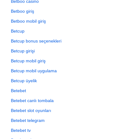
Betboo casino
Betboo giriş
Betboo mobil giriş
Betcup
Betcup bonus seçenekleri
Betcup girişi
Betcup mobil giriş
Betcup mobil uygulama
Betcup üyelik
Betebet
Betebet canlı tombala
Betebet slot oyunları
Betebet telegram
Betebet tv