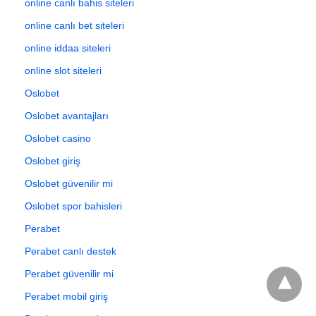
online canlı bahis siteleri
online canlı bet siteleri
online iddaa siteleri
online slot siteleri
Oslobet
Oslobet avantajları
Oslobet casino
Oslobet giriş
Oslobet güvenilir mi
Oslobet spor bahisleri
Perabet
Perabet canlı destek
Perabet güvenilir mi
Perabet mobil giriş