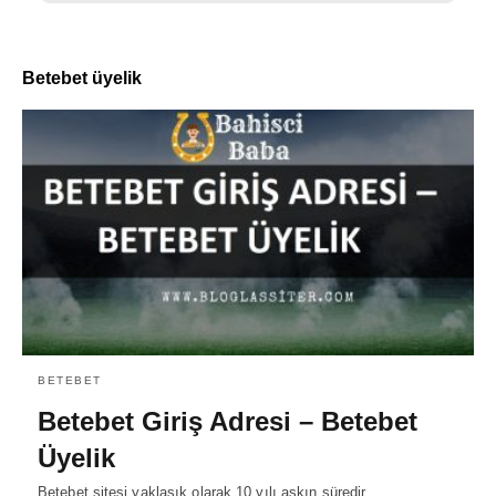
Betebet üyelik
BETEBET
Betebet Giriş Adresi – Betebet
Üyelik
Betebet sitesi yaklaşık olarak 10 yılı aşkın süredir