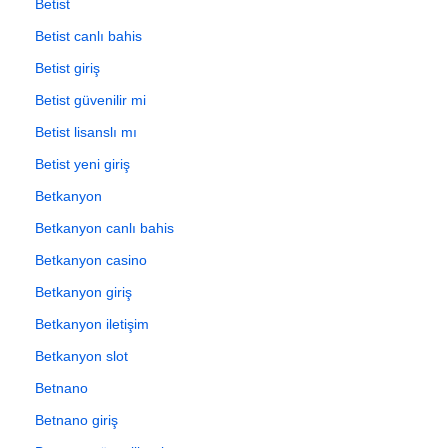
Betist
Betist canlı bahis
Betist giriş
Betist güvenilir mi
Betist lisanslı mı
Betist yeni giriş
Betkanyon
Betkanyon canlı bahis
Betkanyon casino
Betkanyon giriş
Betkanyon iletişim
Betkanyon slot
Betnano
Betnano giriş