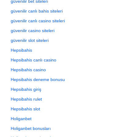
güvenilir bet siteleri
güvenilir canlı bahis siteleri
güvenilir canlı casino siteleri
güvenilir casino siteleri
güvenilir slot siteleri
Hepsibahis
Hepsibahis canlı casino
Hepsibahis casino
Hepsibahis deneme bonusu
Hepsibahis giriş
Hepsibahis rulet
Hepsibahis slot
Holiganbet
Holiganbet bonusları