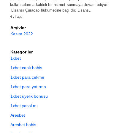
kullanıcılarına kaliteli bir hizmet sunmaya devam ediyor.
Lisansı Çuracao hükümetine bağlıdır. Lisans…
4 yıl ago
Arşivler
Kasım 2022
Kategoriler
1xbet
1xbet canlı bahis
1xbet para çekme
1xbet para yatırma
1xbet üyelik bonusu
1xbet yasal mı
Aresbet
Aresbet bahis