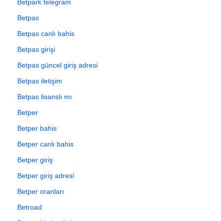
Betpark telegram
Betpas
Betpas canlı bahis
Betpas girişi
Betpas güncel giriş adresi
Betpas iletişim
Betpas lisanslı mı
Betper
Betper bahis
Betper canlı bahis
Betper giriş
Betper giriş adresi
Betper oranları
Betroad