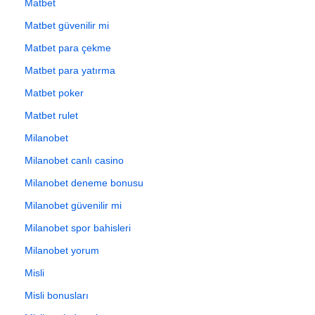
Matbet
Matbet güvenilir mi
Matbet para çekme
Matbet para yatırma
Matbet poker
Matbet rulet
Milanobet
Milanobet canlı casino
Milanobet deneme bonusu
Milanobet güvenilir mi
Milanobet spor bahisleri
Milanobet yorum
Misli
Misli bonusları