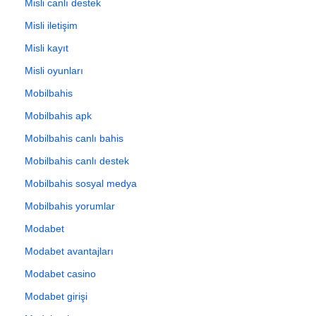
Misli canlı destek
Misli iletişim
Misli kayıt
Misli oyunları
Mobilbahis
Mobilbahis apk
Mobilbahis canlı bahis
Mobilbahis canlı destek
Mobilbahis sosyal medya
Mobilbahis yorumlar
Modabet
Modabet avantajları
Modabet casino
Modabet girişi