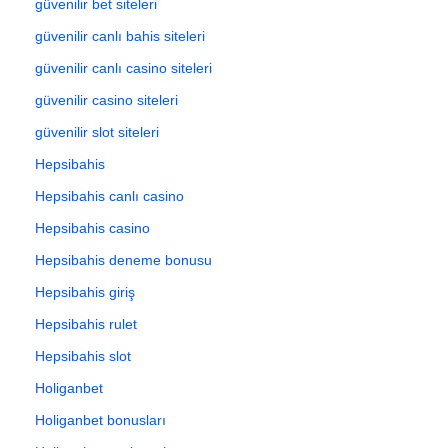
güvenilir bet siteleri
güvenilir canlı bahis siteleri
güvenilir canlı casino siteleri
güvenilir casino siteleri
güvenilir slot siteleri
Hepsibahis
Hepsibahis canlı casino
Hepsibahis casino
Hepsibahis deneme bonusu
Hepsibahis giriş
Hepsibahis rulet
Hepsibahis slot
Holiganbet
Holiganbet bonusları