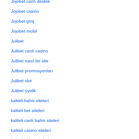
Jojobet canlı destek
Jojobet casino
Jojobet giriş
Jojobet mobil
Julibet
Julibet canlı casino
Julibet nasıl bir site
Julibet promosyonları
Julibet slot
Julibet üyelik
kaliteli bahis siteleri
kaliteli bet siteleri
kaliteli canlı bahis siteleri
kaliteli casino siteleri