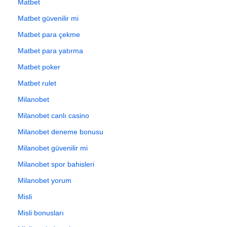
Matbet
Matbet güvenilir mi
Matbet para çekme
Matbet para yatırma
Matbet poker
Matbet rulet
Milanobet
Milanobet canlı casino
Milanobet deneme bonusu
Milanobet güvenilir mi
Milanobet spor bahisleri
Milanobet yorum
Misli
Misli bonusları