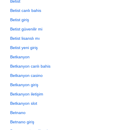
Betist
Betist canlı bahis
Betist giriş
Betist güvenilir mi
Betist lisanslı mı
Betist yeni giriş
Betkanyon
Betkanyon canlı bahis
Betkanyon casino
Betkanyon giriş
Betkanyon iletişim
Betkanyon slot
Betnano
Betnano giriş