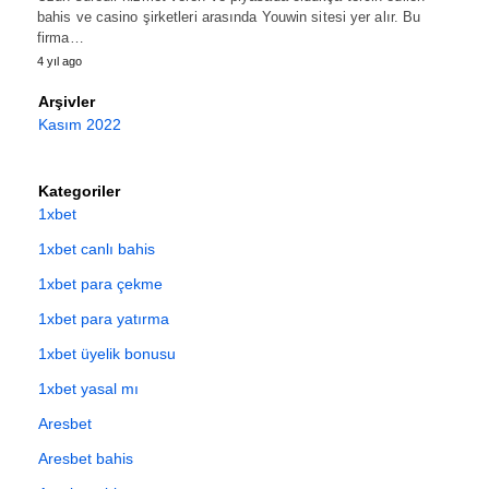
bahis ve casino şirketleri arasında Youwin sitesi yer alır. Bu
firma…
4 yıl ago
Arşivler
Kasım 2022
Kategoriler
1xbet
1xbet canlı bahis
1xbet para çekme
1xbet para yatırma
1xbet üyelik bonusu
1xbet yasal mı
Aresbet
Aresbet bahis