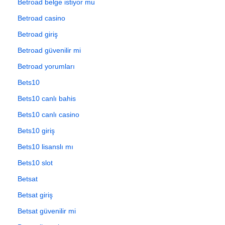
Betroad belge istiyor mu
Betroad casino
Betroad giriş
Betroad güvenilir mi
Betroad yorumları
Bets10
Bets10 canlı bahis
Bets10 canlı casino
Bets10 giriş
Bets10 lisanslı mı
Bets10 slot
Betsat
Betsat giriş
Betsat güvenilir mi