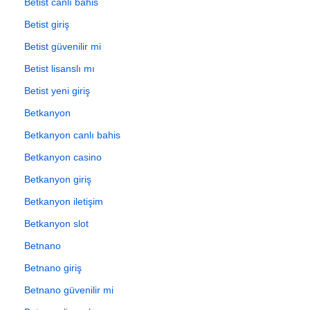
Betist canlı bahis
Betist giriş
Betist güvenilir mi
Betist lisanslı mı
Betist yeni giriş
Betkanyon
Betkanyon canlı bahis
Betkanyon casino
Betkanyon giriş
Betkanyon iletişim
Betkanyon slot
Betnano
Betnano giriş
Betnano güvenilir mi