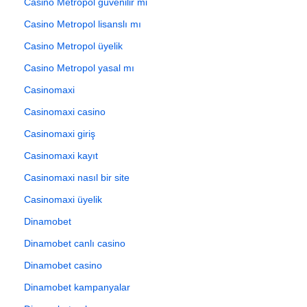
Casino Metropol güvenilir mi
Casino Metropol lisanslı mı
Casino Metropol üyelik
Casino Metropol yasal mı
Casinomaxi
Casinomaxi casino
Casinomaxi giriş
Casinomaxi kayıt
Casinomaxi nasıl bir site
Casinomaxi üyelik
Dinamobet
Dinamobet canlı casino
Dinamobet casino
Dinamobet kampanyalar