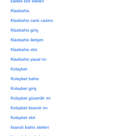
kaliteli slot siteleri
Klasbahis
Klasbahis canlı casino
Klasbahis giriş
Klasbahis iletişim
Klasbahis slot
Klasbahis yasal mı
Kolaybet
Kolaybet bahis
Kolaybet giriş
Kolaybet güvenilir mi
Kolaybet lisanslı mı
Kolaybet slot
lisanslı bahis siteleri