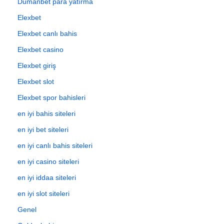
Dumanbet para yatırma
Elexbet
Elexbet canlı bahis
Elexbet casino
Elexbet giriş
Elexbet slot
Elexbet spor bahisleri
en iyi bahis siteleri
en iyi bet siteleri
en iyi canlı bahis siteleri
en iyi casino siteleri
en iyi iddaa siteleri
en iyi slot siteleri
Genel