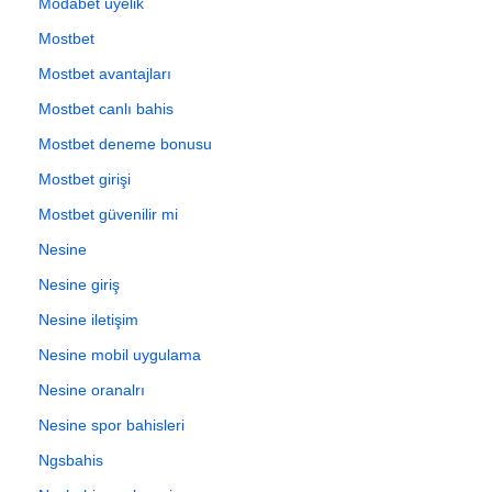
Modabet üyelik
Mostbet
Mostbet avantajları
Mostbet canlı bahis
Mostbet deneme bonusu
Mostbet girişi
Mostbet güvenilir mi
Nesine
Nesine giriş
Nesine iletişim
Nesine mobil uygulama
Nesine oranalrı
Nesine spor bahisleri
Ngsbahis