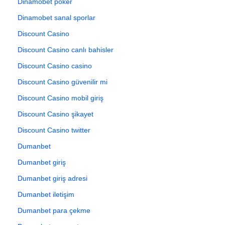
Dinamobet poker
Dinamobet sanal sporlar
Discount Casino
Discount Casino canlı bahisler
Discount Casino casino
Discount Casino güvenilir mi
Discount Casino mobil giriş
Discount Casino şikayet
Discount Casino twitter
Dumanbet
Dumanbet giriş
Dumanbet giriş adresi
Dumanbet iletişim
Dumanbet para çekme