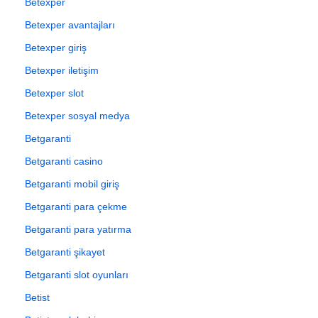
Betexper
Betexper avantajları
Betexper giriş
Betexper iletişim
Betexper slot
Betexper sosyal medya
Betgaranti
Betgaranti casino
Betgaranti mobil giriş
Betgaranti para çekme
Betgaranti para yatırma
Betgaranti şikayet
Betgaranti slot oyunları
Betist