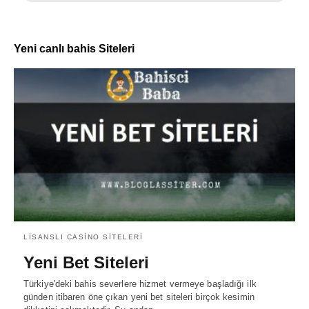
Yeni canlı bahis Siteleri
LISANSLI CASINO SITELERI
Yeni Bet Siteleri
Türkiye'deki bahis severlere hizmet vermeye başladığı ilk
günden itibaren öne çıkan yeni bet siteleri birçok kesimin