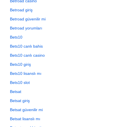
Betroad casino
Betroad giriş
Betroad güvenilir mi
Betroad yorumları
Bets10
Bets10 canlı bahis
Bets10 canlı casino
Bets10 giriş
Bets10 lisanslı mı
Bets10 slot
Betsat
Betsat giriş
Betsat güvenilir mi
Betsat lisanslı mı