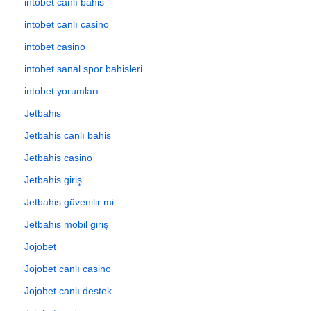
intobet canlı bahis
intobet canlı casino
intobet casino
intobet sanal spor bahisleri
intobet yorumları
Jetbahis
Jetbahis canlı bahis
Jetbahis casino
Jetbahis giriş
Jetbahis güvenilir mi
Jetbahis mobil giriş
Jojobet
Jojobet canlı casino
Jojobet canlı destek