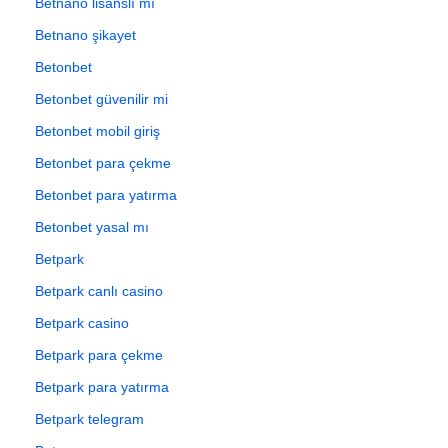
Betnano lisanslı mı
Betnano şikayet
Betonbet
Betonbet güvenilir mi
Betonbet mobil giriş
Betonbet para çekme
Betonbet para yatırma
Betonbet yasal mı
Betpark
Betpark canlı casino
Betpark casino
Betpark para çekme
Betpark para yatırma
Betpark telegram