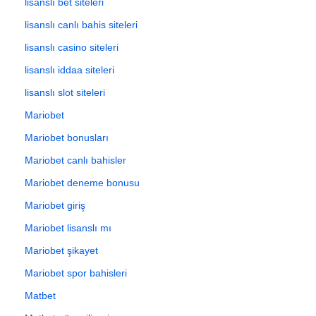
lisanslı bet siteleri
lisanslı canlı bahis siteleri
lisanslı casino siteleri
lisanslı iddaa siteleri
lisanslı slot siteleri
Mariobet
Mariobet bonusları
Mariobet canlı bahisler
Mariobet deneme bonusu
Mariobet giriş
Mariobet lisanslı mı
Mariobet şikayet
Mariobet spor bahisleri
Matbet