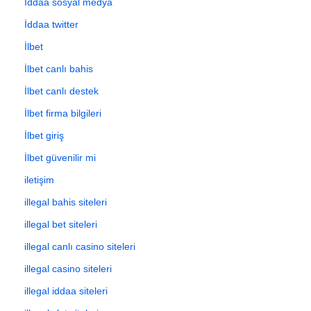
İddaa sosyal medya
İddaa twitter
İlbet
İlbet canlı bahis
İlbet canlı destek
İlbet firma bilgileri
İlbet giriş
İlbet güvenilir mi
iletişim
illegal bahis siteleri
illegal bet siteleri
illegal canlı casino siteleri
illegal casino siteleri
illegal iddaa siteleri