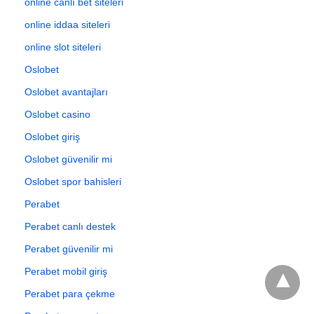
online canlı bet siteleri
online iddaa siteleri
online slot siteleri
Oslobet
Oslobet avantajları
Oslobet casino
Oslobet giriş
Oslobet güvenilir mi
Oslobet spor bahisleri
Perabet
Perabet canlı destek
Perabet güvenilir mi
Perabet mobil giriş
Perabet para çekme