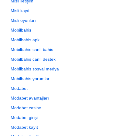
Misli iletişim
Misli kayıt
Misli oyunları
Mobilbahis
Mobilbahis apk
Mobilbahis canlı bahis
Mobilbahis canlı destek
Mobilbahis sosyal medya
Mobilbahis yorumlar
Modabet
Modabet avantajları
Modabet casino
Modabet girişi
Modabet kayıt