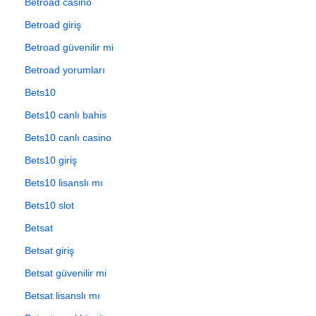
Betroad casino
Betroad giriş
Betroad güvenilir mi
Betroad yorumları
Bets10
Bets10 canlı bahis
Bets10 canlı casino
Bets10 giriş
Bets10 lisanslı mı
Bets10 slot
Betsat
Betsat giriş
Betsat güvenilir mi
Betsat lisanslı mı