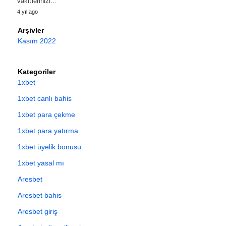
vakitlerinizi…
4 yıl ago
Arşivler
Kasım 2022
Kategoriler
1xbet
1xbet canlı bahis
1xbet para çekme
1xbet para yatırma
1xbet üyelik bonusu
1xbet yasal mı
Aresbet
Aresbet bahis
Aresbet giriş