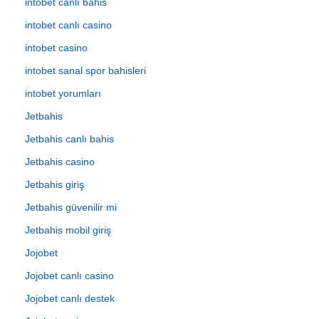
intobet canlı bahis
intobet canlı casino
intobet casino
intobet sanal spor bahisleri
intobet yorumları
Jetbahis
Jetbahis canlı bahis
Jetbahis casino
Jetbahis giriş
Jetbahis güvenilir mi
Jetbahis mobil giriş
Jojobet
Jojobet canlı casino
Jojobet canlı destek