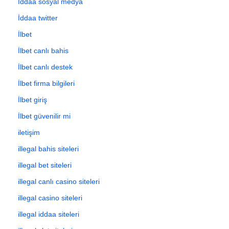
İddaa sosyal medya
İddaa twitter
İlbet
İlbet canlı bahis
İlbet canlı destek
İlbet firma bilgileri
İlbet giriş
İlbet güvenilir mi
iletişim
illegal bahis siteleri
illegal bet siteleri
illegal canlı casino siteleri
illegal casino siteleri
illegal iddaa siteleri