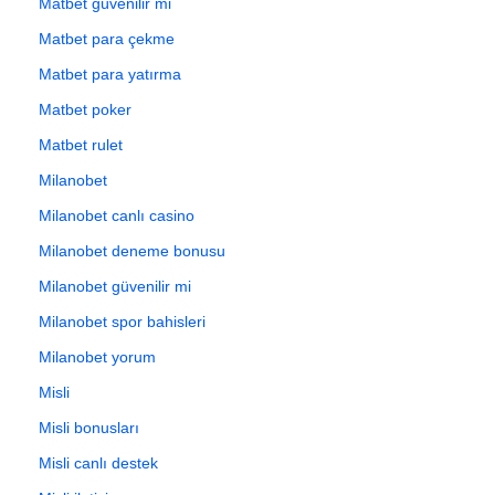
Matbet güvenilir mi
Matbet para çekme
Matbet para yatırma
Matbet poker
Matbet rulet
Milanobet
Milanobet canlı casino
Milanobet deneme bonusu
Milanobet güvenilir mi
Milanobet spor bahisleri
Milanobet yorum
Misli
Misli bonusları
Misli canlı destek