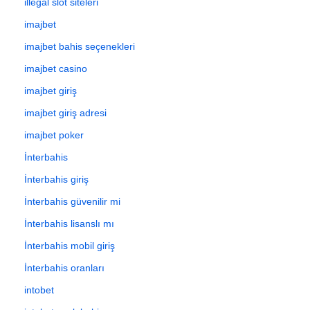
illegal slot siteleri
imajbet
imajbet bahis seçenekleri
imajbet casino
imajbet giriş
imajbet giriş adresi
imajbet poker
İnterbahis
İnterbahis giriş
İnterbahis güvenilir mi
İnterbahis lisanslı mı
İnterbahis mobil giriş
İnterbahis oranları
intobet