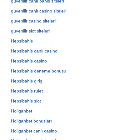
güvenilir canlı bahis siteleri
güvenilir canlı casino siteleri
güvenilir casino siteleri
güvenilir slot siteleri
Hepsibahis
Hepsibahis canlı casino
Hepsibahis casino
Hepsibahis deneme bonusu
Hepsibahis giriş
Hepsibahis rulet
Hepsibahis slot
Holiganbet
Holiganbet bonusları
Holiganbet canlı casino