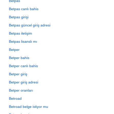
Betpas
Betpas canlı bahis
Betpas girişi
Betpas güncel giriş adresi
Betpas iletişim
Betpas lisanslı mı
Betper
Betper bahis
Betper canlı bahis
Betper giriş
Betper giriş adresi
Betper oranları
Betroad
Betroad belge istiyor mu