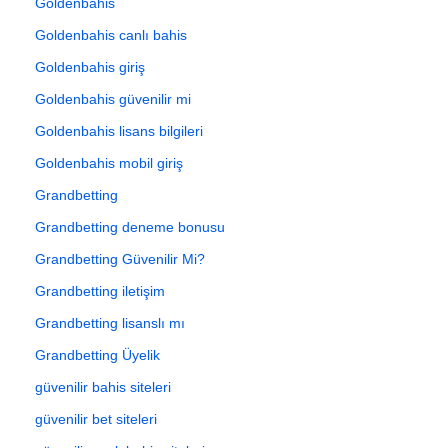
Goldenbahis
Goldenbahis canlı bahis
Goldenbahis giriş
Goldenbahis güvenilir mi
Goldenbahis lisans bilgileri
Goldenbahis mobil giriş
Grandbetting
Grandbetting deneme bonusu
Grandbetting Güvenilir Mi?
Grandbetting iletişim
Grandbetting lisanslı mı
Grandbetting Üyelik
güvenilir bahis siteleri
güvenilir bet siteleri