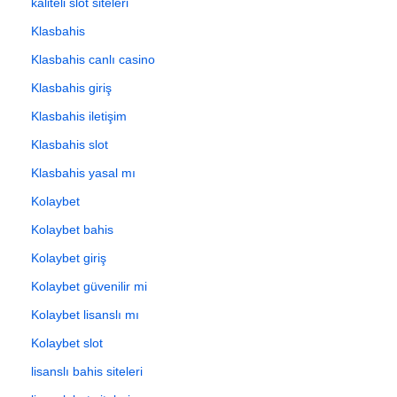
kaliteli slot siteleri
Klasbahis
Klasbahis canlı casino
Klasbahis giriş
Klasbahis iletişim
Klasbahis slot
Klasbahis yasal mı
Kolaybet
Kolaybet bahis
Kolaybet giriş
Kolaybet güvenilir mi
Kolaybet lisanslı mı
Kolaybet slot
lisanslı bahis siteleri