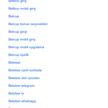
Betboo giriş
Betboo mobil giriş
Betcup
Betcup bonus seçenekleri
Betcup girişi
Betcup mobil giriş
Betcup mobil uygulama
Betcup üyelik
Betebet
Betebet canlı tombala
Betebet slot oyunları
Betebet telegram
Betebet tv
Betebet whatsapp