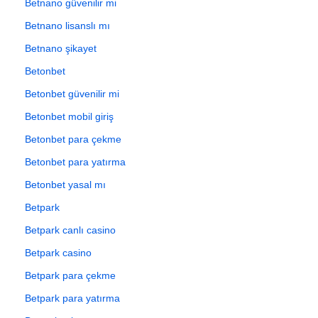
Betnano güvenilir mi
Betnano lisanslı mı
Betnano şikayet
Betonbet
Betonbet güvenilir mi
Betonbet mobil giriş
Betonbet para çekme
Betonbet para yatırma
Betonbet yasal mı
Betpark
Betpark canlı casino
Betpark casino
Betpark para çekme
Betpark para yatırma