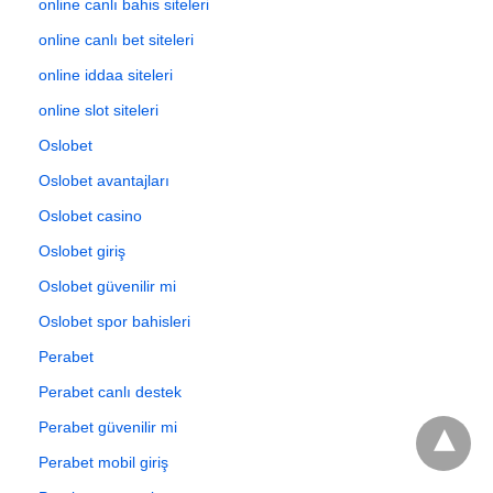
online canlı bahis siteleri
online canlı bet siteleri
online iddaa siteleri
online slot siteleri
Oslobet
Oslobet avantajları
Oslobet casino
Oslobet giriş
Oslobet güvenilir mi
Oslobet spor bahisleri
Perabet
Perabet canlı destek
Perabet güvenilir mi
Perabet mobil giriş