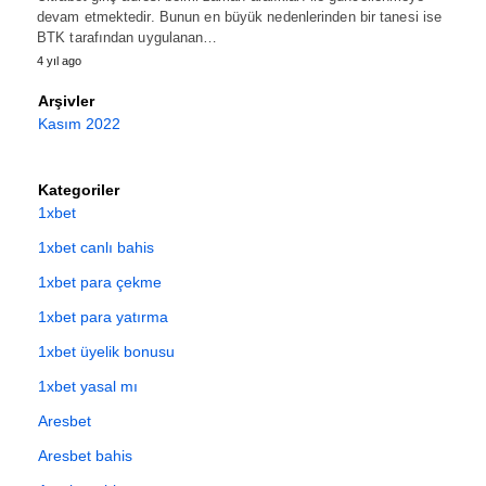
devam etmektedir. Bunun en büyük nedenlerinden bir tanesi ise
BTK tarafından uygulanan…
4 yıl ago
Arşivler
Kasım 2022
Kategoriler
1xbet
1xbet canlı bahis
1xbet para çekme
1xbet para yatırma
1xbet üyelik bonusu
1xbet yasal mı
Aresbet
Aresbet bahis