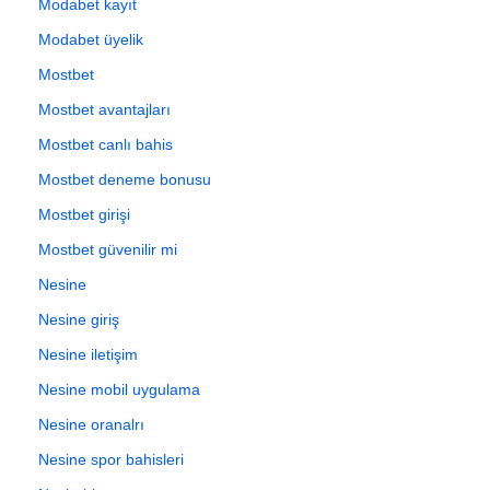
Modabet kayıt
Modabet üyelik
Mostbet
Mostbet avantajları
Mostbet canlı bahis
Mostbet deneme bonusu
Mostbet girişi
Mostbet güvenilir mi
Nesine
Nesine giriş
Nesine iletişim
Nesine mobil uygulama
Nesine oranalrı
Nesine spor bahisleri