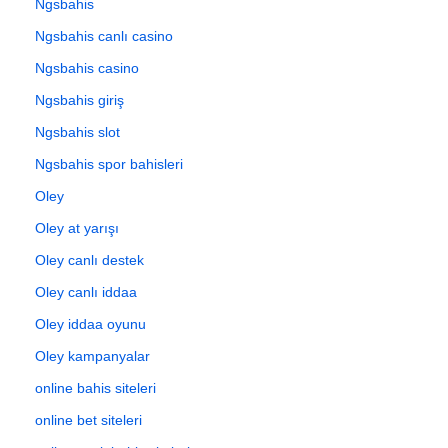
Ngsbahis
Ngsbahis canlı casino
Ngsbahis casino
Ngsbahis giriş
Ngsbahis slot
Ngsbahis spor bahisleri
Oley
Oley at yarışı
Oley canlı destek
Oley canlı iddaa
Oley iddaa oyunu
Oley kampanyalar
online bahis siteleri
online bet siteleri