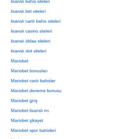
lisanslı bahis siteleri
lisanslı bet siteleri
lisanslı canlı bahis siteleri
lisanslı casino siteleri
lisanslı iddaa siteleri
lisanslı slot siteleri
Mariobet
Mariobet bonusları
Mariobet canlı bahisler
Mariobet deneme bonusu
Mariobet giriş
Mariobet lisanslı mı
Mariobet şikayet
Mariobet spor bahisleri