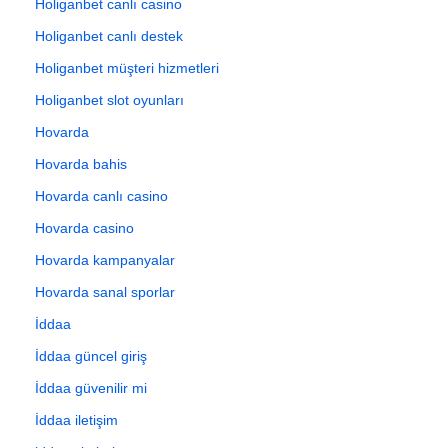
Holiganbet canlı casino
Holiganbet canlı destek
Holiganbet müşteri hizmetleri
Holiganbet slot oyunları
Hovarda
Hovarda bahis
Hovarda canlı casino
Hovarda casino
Hovarda kampanyalar
Hovarda sanal sporlar
İddaa
İddaa güncel giriş
İddaa güvenilir mi
İddaa iletişim