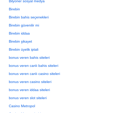
Bilyoner sosyal medya
Birebin
Birebin bahis seçenekleri
Birebin güvenilir mi
Birebin iddaa
Birebin şikayet
Birebin üyelik iptali
bonus veren bahis siteleri
bonus veren canlı bahis siteleri
bonus veren canlı casino siteleri
bonus veren casino siteleri
bonus veren iddaa siteleri
bonus veren slot siteleri
Casino Metropol