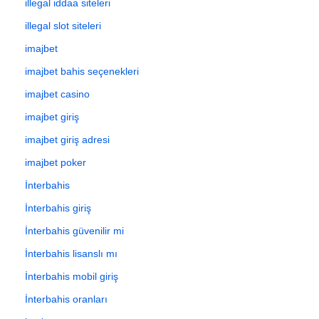
illegal iddaa siteleri
illegal slot siteleri
imajbet
imajbet bahis seçenekleri
imajbet casino
imajbet giriş
imajbet giriş adresi
imajbet poker
İnterbahis
İnterbahis giriş
İnterbahis güvenilir mi
İnterbahis lisanslı mı
İnterbahis mobil giriş
İnterbahis oranları