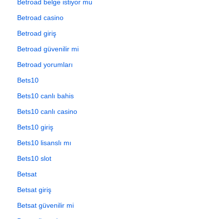
Betroad belge istiyor mu
Betroad casino
Betroad giriş
Betroad güvenilir mi
Betroad yorumları
Bets10
Bets10 canlı bahis
Bets10 canlı casino
Bets10 giriş
Bets10 lisanslı mı
Bets10 slot
Betsat
Betsat giriş
Betsat güvenilir mi