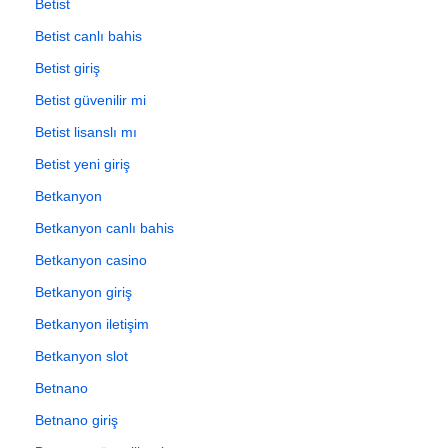
Betist
Betist canlı bahis
Betist giriş
Betist güvenilir mi
Betist lisanslı mı
Betist yeni giriş
Betkanyon
Betkanyon canlı bahis
Betkanyon casino
Betkanyon giriş
Betkanyon iletişim
Betkanyon slot
Betnano
Betnano giriş