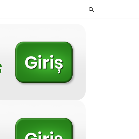
Typ
your
sea
que
and
hit
ente