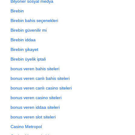
Bilyoner sosyal medya
Birebin
Birebin bahis seçenekleri
Birebin güvenilir mi
Birebin iddaa
Birebin şikayet
Birebin üyelik iptali
bonus veren bahis siteleri
bonus veren canlı bahis siteleri
bonus veren canlı casino siteleri
bonus veren casino siteleri
bonus veren iddaa siteleri
bonus veren slot siteleri
Casino Metropol