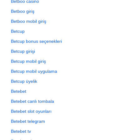
Betboo casino
Betboo giriş
Betboo mobil giriş
Betcup
Betcup bonus seçenekleri
Betcup girişi
Betcup mobil giriş
Betcup mobil uygulama
Betcup üyelik
Betebet
Betebet canlı tombala
Betebet slot oyunları
Betebet telegram
Betebet tv