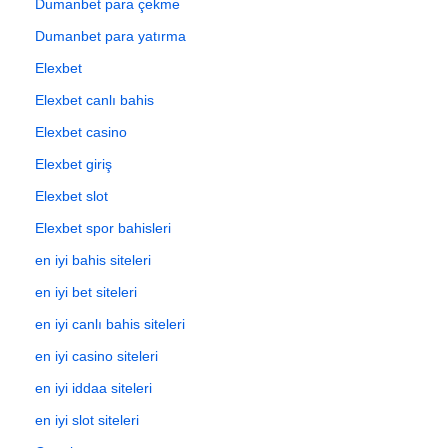
Dumanbet para çekme
Dumanbet para yatırma
Elexbet
Elexbet canlı bahis
Elexbet casino
Elexbet giriş
Elexbet slot
Elexbet spor bahisleri
en iyi bahis siteleri
en iyi bet siteleri
en iyi canlı bahis siteleri
en iyi casino siteleri
en iyi iddaa siteleri
en iyi slot siteleri