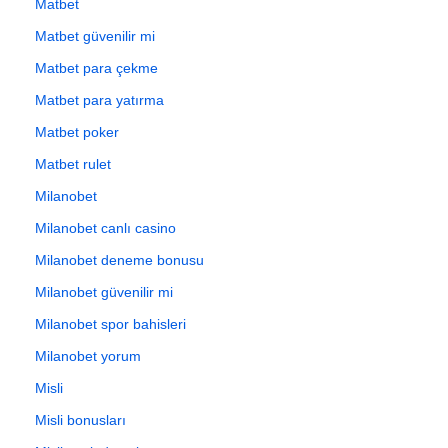
Matbet
Matbet güvenilir mi
Matbet para çekme
Matbet para yatırma
Matbet poker
Matbet rulet
Milanobet
Milanobet canlı casino
Milanobet deneme bonusu
Milanobet güvenilir mi
Milanobet spor bahisleri
Milanobet yorum
Misli
Misli bonusları