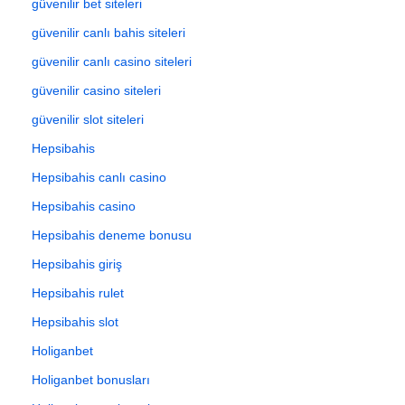
güvenilir bet siteleri
güvenilir canlı bahis siteleri
güvenilir canlı casino siteleri
güvenilir casino siteleri
güvenilir slot siteleri
Hepsibahis
Hepsibahis canlı casino
Hepsibahis casino
Hepsibahis deneme bonusu
Hepsibahis giriş
Hepsibahis rulet
Hepsibahis slot
Holiganbet
Holiganbet bonusları