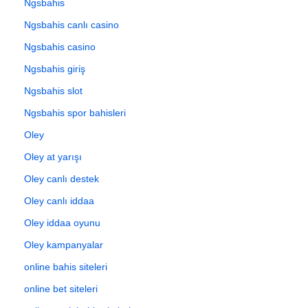
Ngsbahis
Ngsbahis canlı casino
Ngsbahis casino
Ngsbahis giriş
Ngsbahis slot
Ngsbahis spor bahisleri
Oley
Oley at yarışı
Oley canlı destek
Oley canlı iddaa
Oley iddaa oyunu
Oley kampanyalar
online bahis siteleri
online bet siteleri