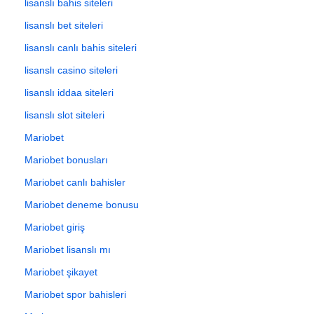
lisanslı bahis siteleri
lisanslı bet siteleri
lisanslı canlı bahis siteleri
lisanslı casino siteleri
lisanslı iddaa siteleri
lisanslı slot siteleri
Mariobet
Mariobet bonusları
Mariobet canlı bahisler
Mariobet deneme bonusu
Mariobet giriş
Mariobet lisanslı mı
Mariobet şikayet
Mariobet spor bahisleri