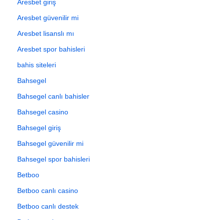
Aresbet giriş
Aresbet güvenilir mi
Aresbet lisanslı mı
Aresbet spor bahisleri
bahis siteleri
Bahsegel
Bahsegel canlı bahisler
Bahsegel casino
Bahsegel giriş
Bahsegel güvenilir mi
Bahsegel spor bahisleri
Betboo
Betboo canlı casino
Betboo canlı destek