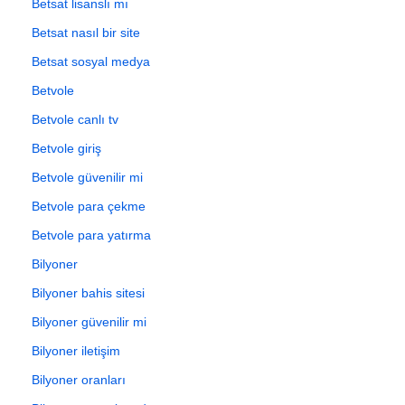
Betsat lisanslı mı
Betsat nasıl bir site
Betsat sosyal medya
Betvole
Betvole canlı tv
Betvole giriş
Betvole güvenilir mi
Betvole para çekme
Betvole para yatırma
Bilyoner
Bilyoner bahis sitesi
Bilyoner güvenilir mi
Bilyoner iletişim
Bilyoner oranları