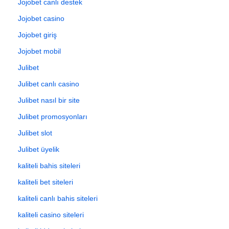
Jojobet canlı destek
Jojobet casino
Jojobet giriş
Jojobet mobil
Julibet
Julibet canlı casino
Julibet nasıl bir site
Julibet promosyonları
Julibet slot
Julibet üyelik
kaliteli bahis siteleri
kaliteli bet siteleri
kaliteli canlı bahis siteleri
kaliteli casino siteleri