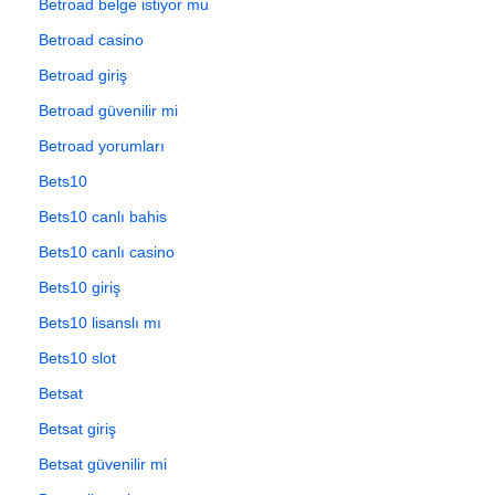
Betroad belge istiyor mu
Betroad casino
Betroad giriş
Betroad güvenilir mi
Betroad yorumları
Bets10
Bets10 canlı bahis
Bets10 canlı casino
Bets10 giriş
Bets10 lisanslı mı
Bets10 slot
Betsat
Betsat giriş
Betsat güvenilir mi