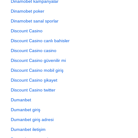
Dinamobet kampanyalar
Dinamobet poker
Dinamobet sanal sporlar
Discount Casino
Discount Casino canlı bahisler
Discount Casino casino
Discount Casino güvenilir mi
Discount Casino mobil giriş
Discount Casino şikayet
Discount Casino twitter
Dumanbet
Dumanbet giriş
Dumanbet giriş adresi
Dumanbet iletişim