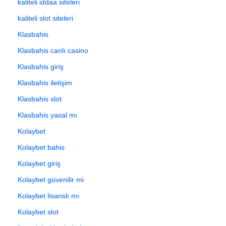
kaliteli iddaa siteleri
kaliteli slot siteleri
Klasbahis
Klasbahis canlı casino
Klasbahis giriş
Klasbahis iletişim
Klasbahis slot
Klasbahis yasal mı
Kolaybet
Kolaybet bahis
Kolaybet giriş
Kolaybet güvenilir mi
Kolaybet lisanslı mı
Kolaybet slot