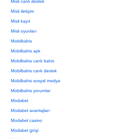
Misli canlı destek
Misli iletişim
Misli kayıt
Misli oyunları
Mobilbahis
Mobilbahis apk
Mobilbahis canlı bahis
Mobilbahis canlı destek
Mobilbahis sosyal medya
Mobilbahis yorumlar
Modabet
Modabet avantajları
Modabet casino
Modabet girişi