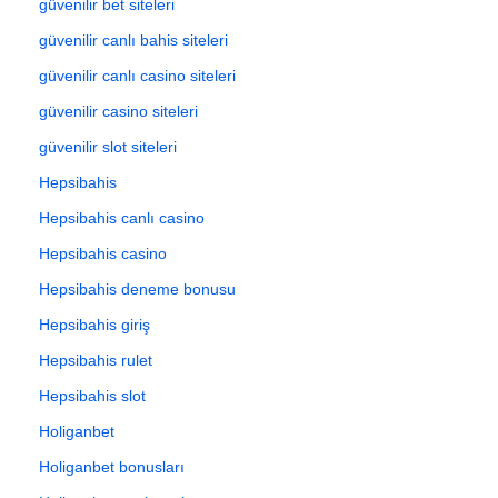
güvenilir bet siteleri
güvenilir canlı bahis siteleri
güvenilir canlı casino siteleri
güvenilir casino siteleri
güvenilir slot siteleri
Hepsibahis
Hepsibahis canlı casino
Hepsibahis casino
Hepsibahis deneme bonusu
Hepsibahis giriş
Hepsibahis rulet
Hepsibahis slot
Holiganbet
Holiganbet bonusları