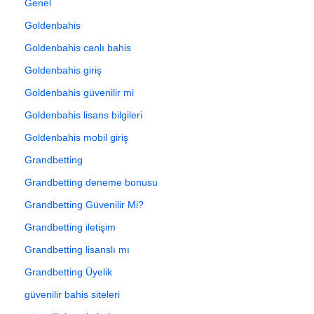
Genel
Goldenbahis
Goldenbahis canlı bahis
Goldenbahis giriş
Goldenbahis güvenilir mi
Goldenbahis lisans bilgileri
Goldenbahis mobil giriş
Grandbetting
Grandbetting deneme bonusu
Grandbetting Güvenilir Mi?
Grandbetting iletişim
Grandbetting lisanslı mı
Grandbetting Üyelik
güvenilir bahis siteleri