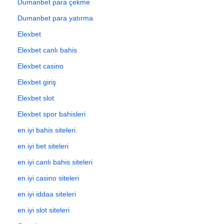
Dumanbet para çekme
Dumanbet para yatırma
Elexbet
Elexbet canlı bahis
Elexbet casino
Elexbet giriş
Elexbet slot
Elexbet spor bahisleri
en iyi bahis siteleri
en iyi bet siteleri
en iyi canlı bahis siteleri
en iyi casino siteleri
en iyi iddaa siteleri
en iyi slot siteleri