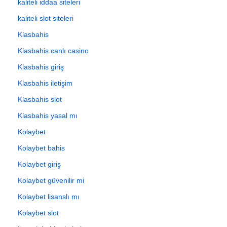
kaliteli iddaa siteleri
kaliteli slot siteleri
Klasbahis
Klasbahis canlı casino
Klasbahis giriş
Klasbahis iletişim
Klasbahis slot
Klasbahis yasal mı
Kolaybet
Kolaybet bahis
Kolaybet giriş
Kolaybet güvenilir mi
Kolaybet lisanslı mı
Kolaybet slot