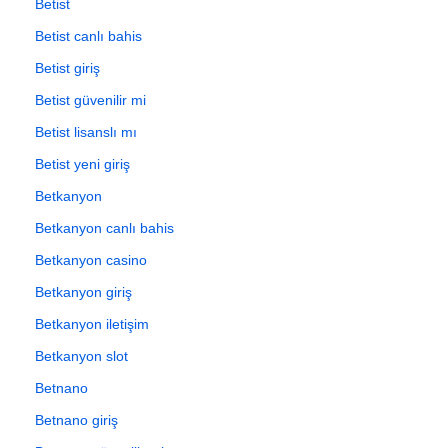
Betist
Betist canlı bahis
Betist giriş
Betist güvenilir mi
Betist lisanslı mı
Betist yeni giriş
Betkanyon
Betkanyon canlı bahis
Betkanyon casino
Betkanyon giriş
Betkanyon iletişim
Betkanyon slot
Betnano
Betnano giriş