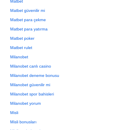
Matbet
Matbet güvenilir mi
Matbet para çekme
Matbet para yatırma
Matbet poker
Matbet rulet
Milanobet
Milanobet canlı casino
Milanobet deneme bonusu
Milanobet güvenilir mi
Milanobet spor bahisleri
Milanobet yorum
Misli
Misli bonusları