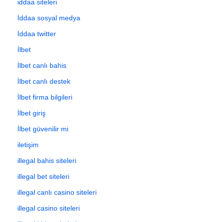
iddaa siteleri
İddaa sosyal medya
İddaa twitter
İlbet
İlbet canlı bahis
İlbet canlı destek
İlbet firma bilgileri
İlbet giriş
İlbet güvenilir mi
iletişim
illegal bahis siteleri
illegal bet siteleri
illegal canlı casino siteleri
illegal casino siteleri