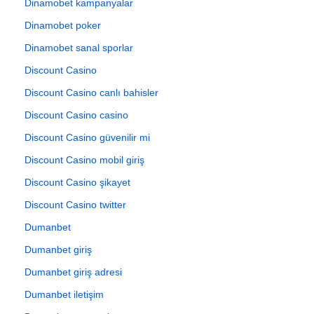
Dinamobet kampanyalar
Dinamobet poker
Dinamobet sanal sporlar
Discount Casino
Discount Casino canlı bahisler
Discount Casino casino
Discount Casino güvenilir mi
Discount Casino mobil giriş
Discount Casino şikayet
Discount Casino twitter
Dumanbet
Dumanbet giriş
Dumanbet giriş adresi
Dumanbet iletişim