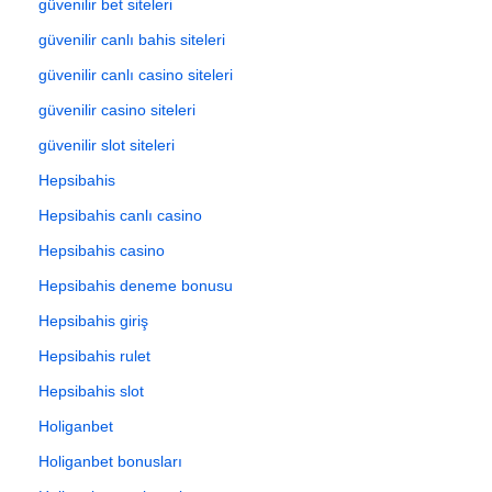
güvenilir bet siteleri
güvenilir canlı bahis siteleri
güvenilir canlı casino siteleri
güvenilir casino siteleri
güvenilir slot siteleri
Hepsibahis
Hepsibahis canlı casino
Hepsibahis casino
Hepsibahis deneme bonusu
Hepsibahis giriş
Hepsibahis rulet
Hepsibahis slot
Holiganbet
Holiganbet bonusları