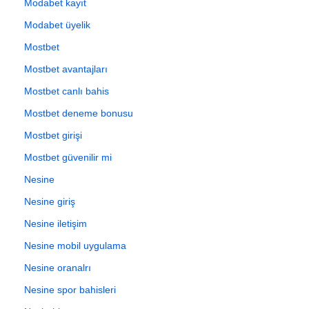
Modabet kayıt
Modabet üyelik
Mostbet
Mostbet avantajları
Mostbet canlı bahis
Mostbet deneme bonusu
Mostbet girişi
Mostbet güvenilir mi
Nesine
Nesine giriş
Nesine iletişim
Nesine mobil uygulama
Nesine oranalrı
Nesine spor bahisleri