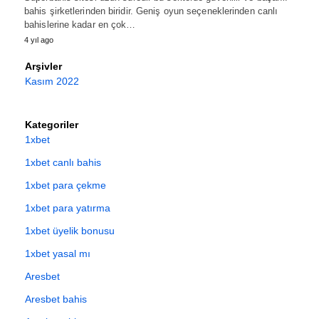
bahis şirketlerinden biridir. Geniş oyun seçeneklerinden canlı
bahislerine kadar en çok…
4 yıl ago
Arşivler
Kasım 2022
Kategoriler
1xbet
1xbet canlı bahis
1xbet para çekme
1xbet para yatırma
1xbet üyelik bonusu
1xbet yasal mı
Aresbet
Aresbet bahis