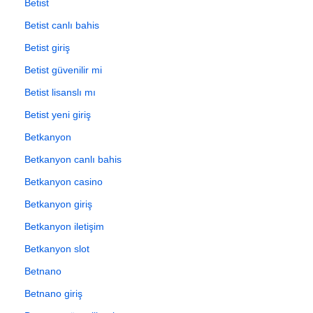
Betist
Betist canlı bahis
Betist giriş
Betist güvenilir mi
Betist lisanslı mı
Betist yeni giriş
Betkanyon
Betkanyon canlı bahis
Betkanyon casino
Betkanyon giriş
Betkanyon iletişim
Betkanyon slot
Betnano
Betnano giriş