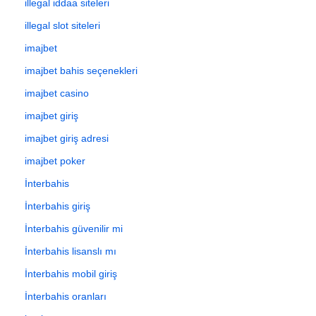
illegal iddaa siteleri
illegal slot siteleri
imajbet
imajbet bahis seçenekleri
imajbet casino
imajbet giriş
imajbet giriş adresi
imajbet poker
İnterbahis
İnterbahis giriş
İnterbahis güvenilir mi
İnterbahis lisanslı mı
İnterbahis mobil giriş
İnterbahis oranları