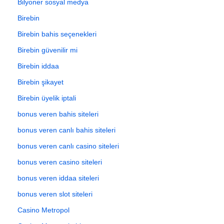
Bilyoner sosyal medya
Birebin
Birebin bahis seçenekleri
Birebin güvenilir mi
Birebin iddaa
Birebin şikayet
Birebin üyelik iptali
bonus veren bahis siteleri
bonus veren canlı bahis siteleri
bonus veren canlı casino siteleri
bonus veren casino siteleri
bonus veren iddaa siteleri
bonus veren slot siteleri
Casino Metropol