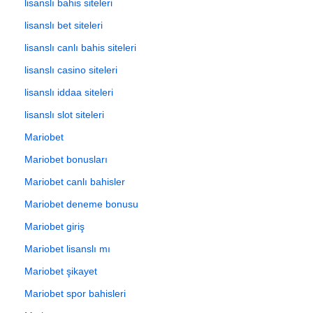
lisanslı bahis siteleri
lisanslı bet siteleri
lisanslı canlı bahis siteleri
lisanslı casino siteleri
lisanslı iddaa siteleri
lisanslı slot siteleri
Mariobet
Mariobet bonusları
Mariobet canlı bahisler
Mariobet deneme bonusu
Mariobet giriş
Mariobet lisanslı mı
Mariobet şikayet
Mariobet spor bahisleri