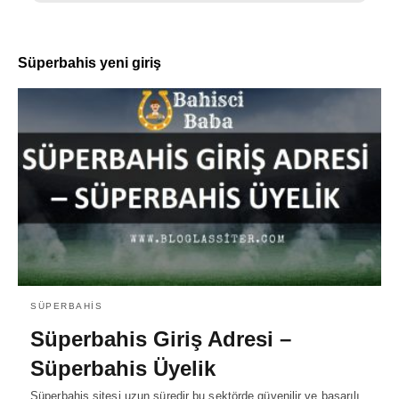
Süperbahis yeni giriş
SÜPERBAHIS
Süperbahis Giriş Adresi –
Süperbahis Üyelik
Süperbahis sitesi uzun süredir bu sektörde güvenilir ve başarılı