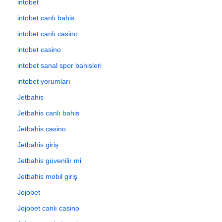
intobet
intobet canlı bahis
intobet canlı casino
intobet casino
intobet sanal spor bahisleri
intobet yorumları
Jetbahis
Jetbahis canlı bahis
Jetbahis casino
Jetbahis giriş
Jetbahis güvenilir mi
Jetbahis mobil giriş
Jojobet
Jojobet canlı casino