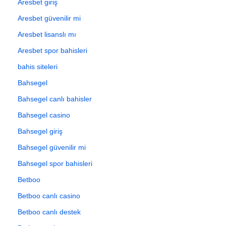
Aresbet giriş
Aresbet güvenilir mi
Aresbet lisanslı mı
Aresbet spor bahisleri
bahis siteleri
Bahsegel
Bahsegel canlı bahisler
Bahsegel casino
Bahsegel giriş
Bahsegel güvenilir mi
Bahsegel spor bahisleri
Betboo
Betboo canlı casino
Betboo canlı destek