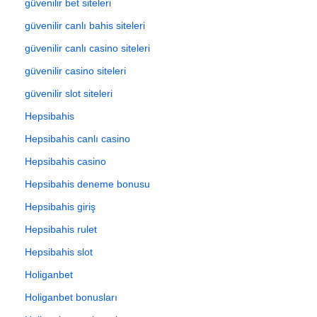
güvenilir bet siteleri
güvenilir canlı bahis siteleri
güvenilir canlı casino siteleri
güvenilir casino siteleri
güvenilir slot siteleri
Hepsibahis
Hepsibahis canlı casino
Hepsibahis casino
Hepsibahis deneme bonusu
Hepsibahis giriş
Hepsibahis rulet
Hepsibahis slot
Holiganbet
Holiganbet bonusları