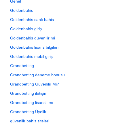
Genel
Goldenbahis
Goldenbahis canlı bahis
Goldenbahis giriş
Goldenbahis güvenilir mi
Goldenbahis lisans bilgileri
Goldenbahis mobil giriş
Grandbetting
Grandbetting deneme bonusu
Grandbetting Güvenilir Mi?
Grandbetting iletişim
Grandbetting lisanslı mı
Grandbetting Üyelik
güvenilir bahis siteleri