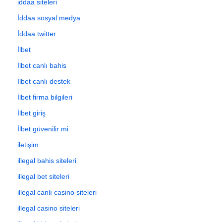
iddaa siteleri
İddaa sosyal medya
İddaa twitter
İlbet
İlbet canlı bahis
İlbet canlı destek
İlbet firma bilgileri
İlbet giriş
İlbet güvenilir mi
iletişim
illegal bahis siteleri
illegal bet siteleri
illegal canlı casino siteleri
illegal casino siteleri