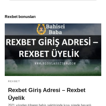
Rexbet bonusları
REXBET
Rexbet Giriş Adresi – Rexbet
Üyelik
2021 yılından itibaren bahis sektöründe kısa sürede başarılı