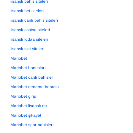
lisanslı bahis siteleri
lisanslı bet siteleri
lisanslı canlı bahis siteleri
lisanslı casino siteleri
lisanslı iddaa siteleri
lisanslı slot siteleri
Mariobet
Mariobet bonusları
Mariobet canlı bahisler
Mariobet deneme bonusu
Mariobet giriş
Mariobet lisanslı mı
Mariobet şikayet
Mariobet spor bahisleri