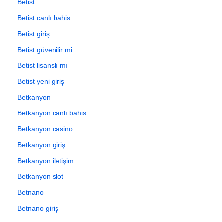
Betist
Betist canlı bahis
Betist giriş
Betist güvenilir mi
Betist lisanslı mı
Betist yeni giriş
Betkanyon
Betkanyon canlı bahis
Betkanyon casino
Betkanyon giriş
Betkanyon iletişim
Betkanyon slot
Betnano
Betnano giriş