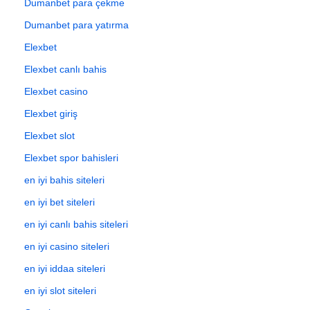
Dumanbet para çekme
Dumanbet para yatırma
Elexbet
Elexbet canlı bahis
Elexbet casino
Elexbet giriş
Elexbet slot
Elexbet spor bahisleri
en iyi bahis siteleri
en iyi bet siteleri
en iyi canlı bahis siteleri
en iyi casino siteleri
en iyi iddaa siteleri
en iyi slot siteleri