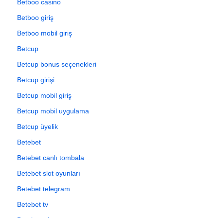
Betboo casino
Betboo giriş
Betboo mobil giriş
Betcup
Betcup bonus seçenekleri
Betcup girişi
Betcup mobil giriş
Betcup mobil uygulama
Betcup üyelik
Betebet
Betebet canlı tombala
Betebet slot oyunları
Betebet telegram
Betebet tv