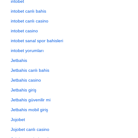
intobet
intobet canlı bahis
intobet canlı casino
intobet casino
intobet sanal spor bahisleri
intobet yorumları
Jetbahis
Jetbahis canlı bahis
Jetbahis casino
Jetbahis giriş
Jetbahis güvenilir mi
Jetbahis mobil giriş
Jojobet
Jojobet canlı casino