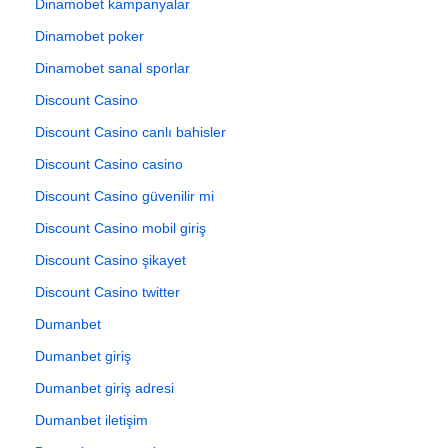
Dinamobet kampanyalar
Dinamobet poker
Dinamobet sanal sporlar
Discount Casino
Discount Casino canlı bahisler
Discount Casino casino
Discount Casino güvenilir mi
Discount Casino mobil giriş
Discount Casino şikayet
Discount Casino twitter
Dumanbet
Dumanbet giriş
Dumanbet giriş adresi
Dumanbet iletişim