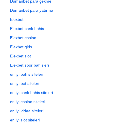
Dumanbet para çekme
Dumanbet para yatırma
Elexbet
Elexbet canlı bahis
Elexbet casino
Elexbet giriş
Elexbet slot
Elexbet spor bahisleri
en iyi bahis siteleri
en iyi bet siteleri
en iyi canlı bahis siteleri
en iyi casino siteleri
en iyi iddaa siteleri
en iyi slot siteleri