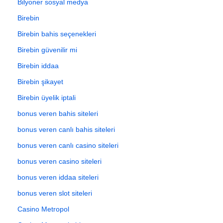
Bilyoner sosyal medya
Birebin
Birebin bahis seçenekleri
Birebin güvenilir mi
Birebin iddaa
Birebin şikayet
Birebin üyelik iptali
bonus veren bahis siteleri
bonus veren canlı bahis siteleri
bonus veren canlı casino siteleri
bonus veren casino siteleri
bonus veren iddaa siteleri
bonus veren slot siteleri
Casino Metropol