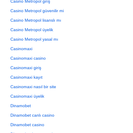
Casino Metropol giriş
Casino Metropol güvenilir mi
Casino Metropol lisanslı mı
Casino Metropol üyelik
Casino Metropol yasal mı
Casinomaxi
Casinomaxi casino
Casinomaxi giriş
Casinomaxi kayıt
Casinomaxi nasıl bir site
Casinomaxi üyelik
Dinamobet
Dinamobet canlı casino
Dinamobet casino