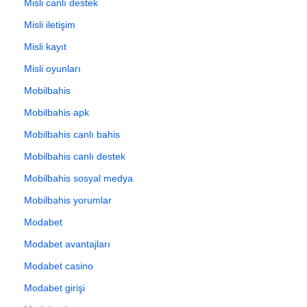
Misli canlı destek
Misli iletişim
Misli kayıt
Misli oyunları
Mobilbahis
Mobilbahis apk
Mobilbahis canlı bahis
Mobilbahis canlı destek
Mobilbahis sosyal medya
Mobilbahis yorumlar
Modabet
Modabet avantajları
Modabet casino
Modabet girişi