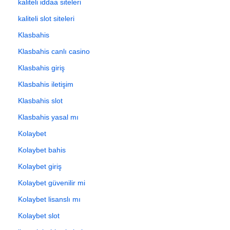
kaliteli iddaa siteleri
kaliteli slot siteleri
Klasbahis
Klasbahis canlı casino
Klasbahis giriş
Klasbahis iletişim
Klasbahis slot
Klasbahis yasal mı
Kolaybet
Kolaybet bahis
Kolaybet giriş
Kolaybet güvenilir mi
Kolaybet lisanslı mı
Kolaybet slot