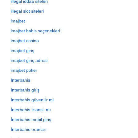
illegal iddaa siteleri
illegal slot siteleri
imajbet
imajbet bahis seçenekleri
imajbet casino
imajbet giriş
imajbet giriş adresi
imajbet poker
İnterbahis
İnterbahis giriş
İnterbahis güvenilir mi
İnterbahis lisanslı mı
İnterbahis mobil giriş
İnterbahis oranları