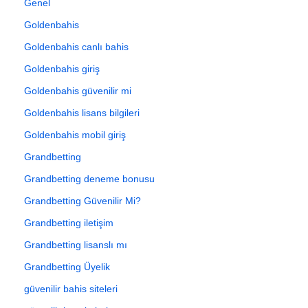
Genel
Goldenbahis
Goldenbahis canlı bahis
Goldenbahis giriş
Goldenbahis güvenilir mi
Goldenbahis lisans bilgileri
Goldenbahis mobil giriş
Grandbetting
Grandbetting deneme bonusu
Grandbetting Güvenilir Mi?
Grandbetting iletişim
Grandbetting lisanslı mı
Grandbetting Üyelik
güvenilir bahis siteleri