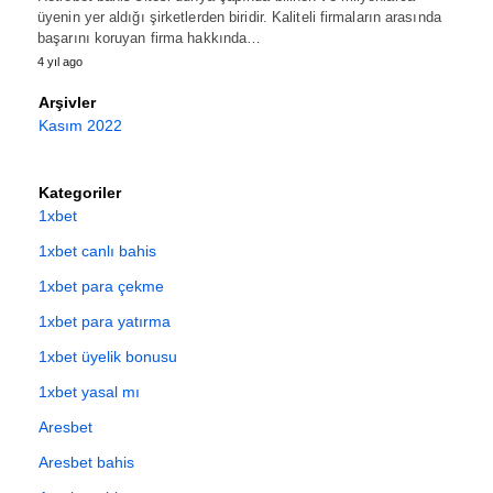
üyenin yer aldığı şirketlerden biridir. Kaliteli firmaların arasında
başarını koruyan firma hakkında…
4 yıl ago
Arşivler
Kasım 2022
Kategoriler
1xbet
1xbet canlı bahis
1xbet para çekme
1xbet para yatırma
1xbet üyelik bonusu
1xbet yasal mı
Aresbet
Aresbet bahis