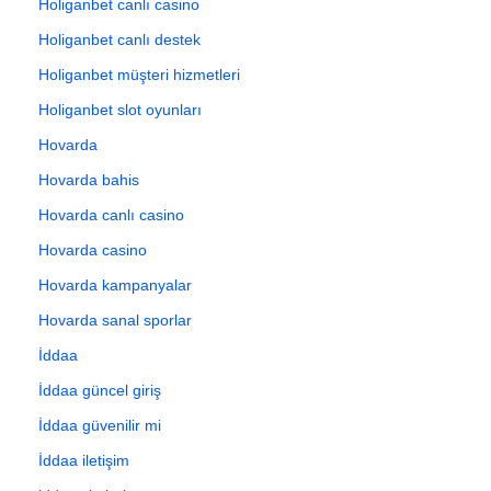
Holiganbet canlı casino
Holiganbet canlı destek
Holiganbet müşteri hizmetleri
Holiganbet slot oyunları
Hovarda
Hovarda bahis
Hovarda canlı casino
Hovarda casino
Hovarda kampanyalar
Hovarda sanal sporlar
İddaa
İddaa güncel giriş
İddaa güvenilir mi
İddaa iletişim