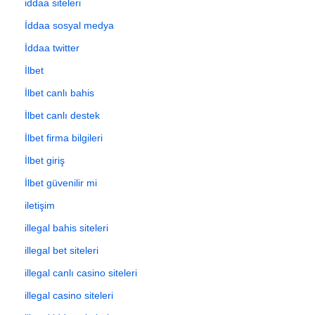
iddaa siteleri
İddaa sosyal medya
İddaa twitter
İlbet
İlbet canlı bahis
İlbet canlı destek
İlbet firma bilgileri
İlbet giriş
İlbet güvenilir mi
iletişim
illegal bahis siteleri
illegal bet siteleri
illegal canlı casino siteleri
illegal casino siteleri