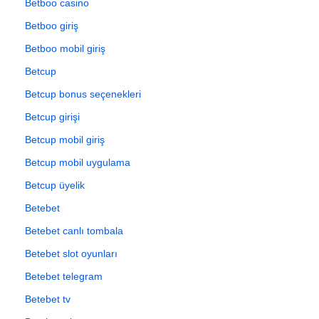
Betboo casino
Betboo giriş
Betboo mobil giriş
Betcup
Betcup bonus seçenekleri
Betcup girişi
Betcup mobil giriş
Betcup mobil uygulama
Betcup üyelik
Betebet
Betebet canlı tombala
Betebet slot oyunları
Betebet telegram
Betebet tv