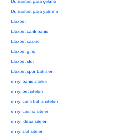
Dumanbet para çekme
Dumanbet para yatırma
Elexbet
Elexbet canlı bahis
Elexbet casino
Elexbet giriş
Elexbet slot
Elexbet spor bahisleri
en iyi bahis siteleri
en iyi bet siteleri
en iyi canlı bahis siteleri
en iyi casino siteleri
en iyi iddaa siteleri
en iyi slot siteleri