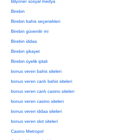
Bilyoner sosyal medya
Birebin
Birebin bahis seçenekleri
Birebin güvenilir mi
Birebin iddaa
Birebin şikayet
Birebin üyelik iptali
bonus veren bahis siteleri
bonus veren canlı bahis siteleri
bonus veren canlı casino siteleri
bonus veren casino siteleri
bonus veren iddaa siteleri
bonus veren slot siteleri
Casino Metropol