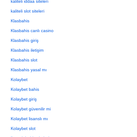
kaliteli iddaa siteleri
kaliteli slot siteleri
Klasbahis
Klasbahis canlı casino
Klasbahis giriş
Klasbahis iletişim
Klasbahis slot
Klasbahis yasal mı
Kolaybet
Kolaybet bahis
Kolaybet giriş
Kolaybet güvenilir mi
Kolaybet lisanslı mı
Kolaybet slot