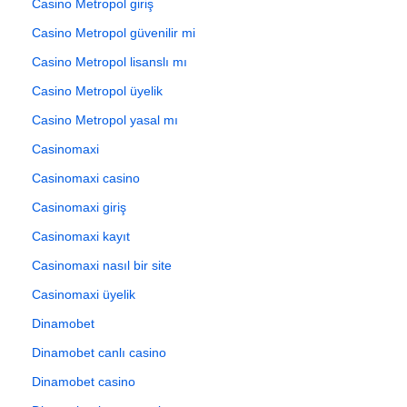
Casino Metropol giriş
Casino Metropol güvenilir mi
Casino Metropol lisanslı mı
Casino Metropol üyelik
Casino Metropol yasal mı
Casinomaxi
Casinomaxi casino
Casinomaxi giriş
Casinomaxi kayıt
Casinomaxi nasıl bir site
Casinomaxi üyelik
Dinamobet
Dinamobet canlı casino
Dinamobet casino