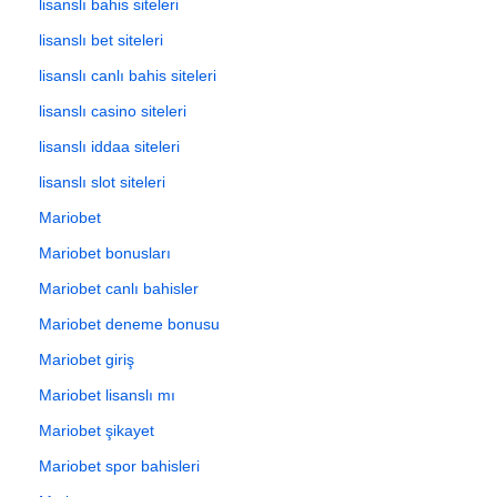
lisanslı bahis siteleri
lisanslı bet siteleri
lisanslı canlı bahis siteleri
lisanslı casino siteleri
lisanslı iddaa siteleri
lisanslı slot siteleri
Mariobet
Mariobet bonusları
Mariobet canlı bahisler
Mariobet deneme bonusu
Mariobet giriş
Mariobet lisanslı mı
Mariobet şikayet
Mariobet spor bahisleri