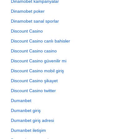
Dinamobet kampanyalar
Dinamobet poker
Dinamobet sanal sporlar
Discount Casino
Discount Casino canlı bahisler
Discount Casino casino
Discount Casino güvenilir mi
Discount Casino mobil giriş
Discount Casino şikayet
Discount Casino twitter
Dumanbet
Dumanbet giriş
Dumanbet giriş adresi
Dumanbet iletişim