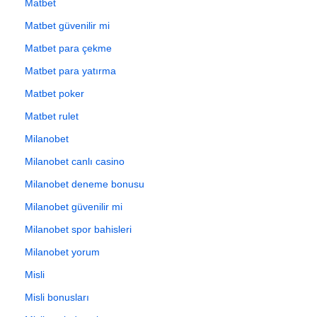
Matbet
Matbet güvenilir mi
Matbet para çekme
Matbet para yatırma
Matbet poker
Matbet rulet
Milanobet
Milanobet canlı casino
Milanobet deneme bonusu
Milanobet güvenilir mi
Milanobet spor bahisleri
Milanobet yorum
Misli
Misli bonusları