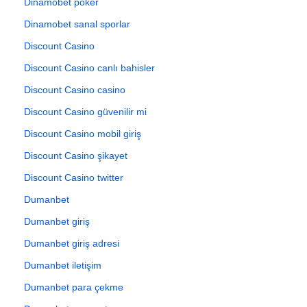
Dinamobet poker
Dinamobet sanal sporlar
Discount Casino
Discount Casino canlı bahisler
Discount Casino casino
Discount Casino güvenilir mi
Discount Casino mobil giriş
Discount Casino şikayet
Discount Casino twitter
Dumanbet
Dumanbet giriş
Dumanbet giriş adresi
Dumanbet iletişim
Dumanbet para çekme