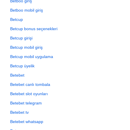
Betboo giriş
Betboo mobil giriş
Betcup
Betcup bonus seçenekleri
Betcup girişi
Betcup mobil giriş
Betcup mobil uygulama
Betcup üyelik
Betebet
Betebet canlı tombala
Betebet slot oyunları
Betebet telegram
Betebet tv
Betebet whatsapp