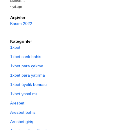
siteleri…
4 yıl ago
Arşivler
Kasım 2022
Kategoriler
1xbet
1xbet canlı bahis
1xbet para çekme
1xbet para yatırma
1xbet üyelik bonusu
1xbet yasal mı
Aresbet
Aresbet bahis
Aresbet giriş