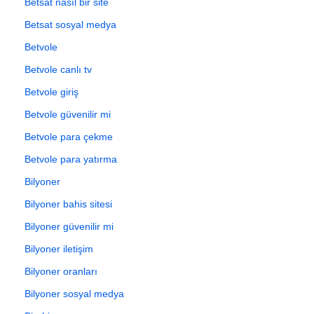
Betsat nasıl bir site
Betsat sosyal medya
Betvole
Betvole canlı tv
Betvole giriş
Betvole güvenilir mi
Betvole para çekme
Betvole para yatırma
Bilyoner
Bilyoner bahis sitesi
Bilyoner güvenilir mi
Bilyoner iletişim
Bilyoner oranları
Bilyoner sosyal medya