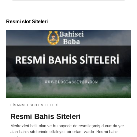
Resmi slot Siteleri
LISANSLI SLOT SITELERI
Resmi Bahis Siteleri
Merkezleri belli olan ve bu sayede de resmileşmiş durumda yer
alan bahis sitelerinde etkileyici bir ortam vardır. Resmi bahis