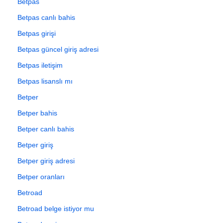
Betpas
Betpas canlı bahis
Betpas girişi
Betpas güncel giriş adresi
Betpas iletişim
Betpas lisanslı mı
Betper
Betper bahis
Betper canlı bahis
Betper giriş
Betper giriş adresi
Betper oranları
Betroad
Betroad belge istiyor mu