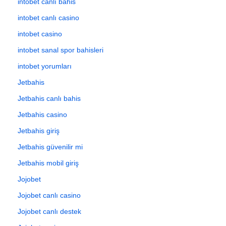
intobet canlı bahis
intobet canlı casino
intobet casino
intobet sanal spor bahisleri
intobet yorumları
Jetbahis
Jetbahis canlı bahis
Jetbahis casino
Jetbahis giriş
Jetbahis güvenilir mi
Jetbahis mobil giriş
Jojobet
Jojobet canlı casino
Jojobet canlı destek