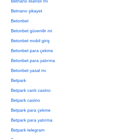
Betnano lisanslı mı
Betnano şikayet
Betonbet
Betonbet güvenilir mi
Betonbet mobil giriş
Betonbet para çekme
Betonbet para yatırma
Betonbet yasal mı
Betpark
Betpark canlı casino
Betpark casino
Betpark para çekme
Betpark para yatırma
Betpark telegram