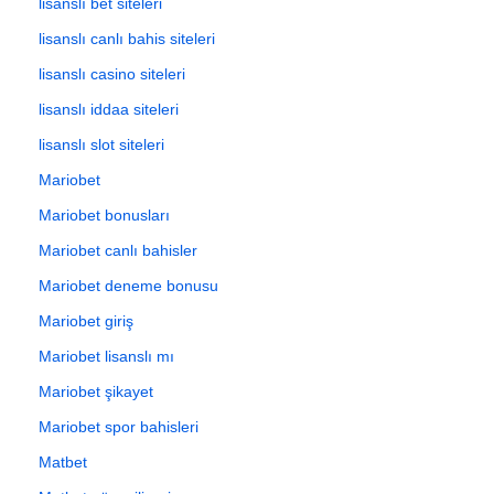
lisanslı bet siteleri
lisanslı canlı bahis siteleri
lisanslı casino siteleri
lisanslı iddaa siteleri
lisanslı slot siteleri
Mariobet
Mariobet bonusları
Mariobet canlı bahisler
Mariobet deneme bonusu
Mariobet giriş
Mariobet lisanslı mı
Mariobet şikayet
Mariobet spor bahisleri
Matbet