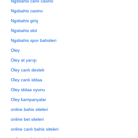
Ngsbahis canlı casino
Ngsbahis casino
Ngsbahis giriş
Ngsbahis slot
Ngsbahis spor bahisleri
Oley
Oley at yarışı
Oley canlı destek
Oley canlı iddaa
Oley iddaa oyunu
Oley kampanyalar
online bahis siteleri
online bet siteleri
online canlı bahis siteleri