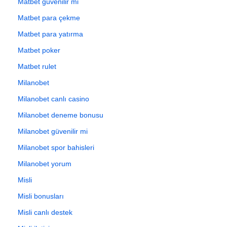
Matbet güvenilir mi
Matbet para çekme
Matbet para yatırma
Matbet poker
Matbet rulet
Milanobet
Milanobet canlı casino
Milanobet deneme bonusu
Milanobet güvenilir mi
Milanobet spor bahisleri
Milanobet yorum
Misli
Misli bonusları
Misli canlı destek