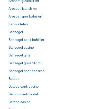
Aresbet güvenilir mi
Aresbet lisanslı mı
Aresbet spor bahisleri
bahis siteleri
Bahsegel
Bahsegel canlı bahisler
Bahsegel casino
Bahsegel giriş
Bahsegel güvenilir mi
Bahsegel spor bahisleri
Betboo
Betboo canlı casino
Betboo canlı destek
Betboo casino