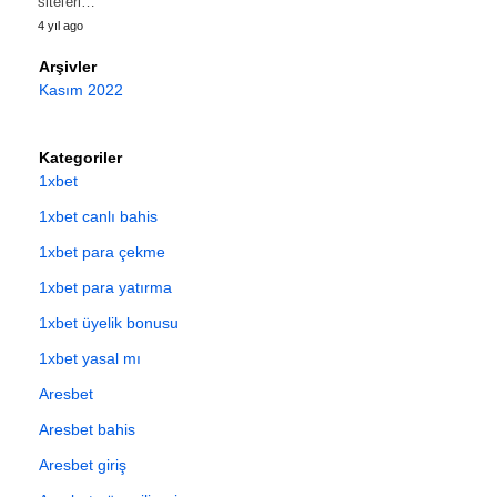
siteleri…
4 yıl ago
Arşivler
Kasım 2022
Kategoriler
1xbet
1xbet canlı bahis
1xbet para çekme
1xbet para yatırma
1xbet üyelik bonusu
1xbet yasal mı
Aresbet
Aresbet bahis
Aresbet giriş