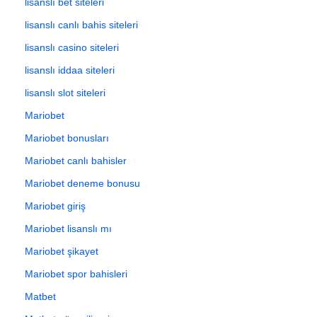
lisanslı bet siteleri
lisanslı canlı bahis siteleri
lisanslı casino siteleri
lisanslı iddaa siteleri
lisanslı slot siteleri
Mariobet
Mariobet bonusları
Mariobet canlı bahisler
Mariobet deneme bonusu
Mariobet giriş
Mariobet lisanslı mı
Mariobet şikayet
Mariobet spor bahisleri
Matbet