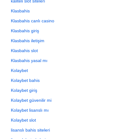
kaliteli slot siteleri
Klasbahis
Klasbahis canlı casino
Klasbahis giriş
Klasbahis iletişim
Klasbahis slot
Klasbahis yasal mı
Kolaybet
Kolaybet bahis
Kolaybet giriş
Kolaybet güvenilir mi
Kolaybet lisanslı mı
Kolaybet slot
lisanslı bahis siteleri