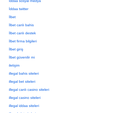
İddaa sosyal medya
İddaa twitter
İlbet
İlbet canlı bahis
İlbet canlı destek
İlbet firma bilgileri
İlbet giriş
İlbet güvenilir mi
iletişim
illegal bahis siteleri
illegal bet siteleri
illegal canlı casino siteleri
illegal casino siteleri
illegal iddaa siteleri