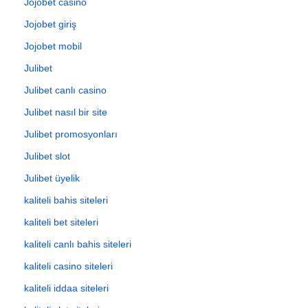
Jojobet casino
Jojobet giriş
Jojobet mobil
Julibet
Julibet canlı casino
Julibet nasıl bir site
Julibet promosyonları
Julibet slot
Julibet üyelik
kaliteli bahis siteleri
kaliteli bet siteleri
kaliteli canlı bahis siteleri
kaliteli casino siteleri
kaliteli iddaa siteleri