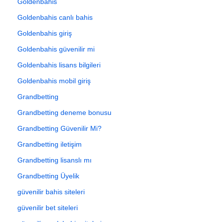
Goldenbahis
Goldenbahis canlı bahis
Goldenbahis giriş
Goldenbahis güvenilir mi
Goldenbahis lisans bilgileri
Goldenbahis mobil giriş
Grandbetting
Grandbetting deneme bonusu
Grandbetting Güvenilir Mi?
Grandbetting iletişim
Grandbetting lisanslı mı
Grandbetting Üyelik
güvenilir bahis siteleri
güvenilir bet siteleri