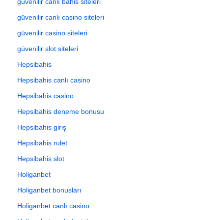
güvenilir canlı bahis siteleri
güvenilir canlı casino siteleri
güvenilir casino siteleri
güvenilir slot siteleri
Hepsibahis
Hepsibahis canlı casino
Hepsibahis casino
Hepsibahis deneme bonusu
Hepsibahis giriş
Hepsibahis rulet
Hepsibahis slot
Holiganbet
Holiganbet bonusları
Holiganbet canlı casino