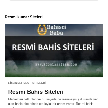
Resmi kumar Siteleri
LISANSLI SLOT SITELERI
Resmi Bahis Siteleri
Merkezleri belli olan ve bu sayede de resmileşmiş durumda yer
alan bahis sitelerinde etkileyici bir ortam vardır. Resmi bahis