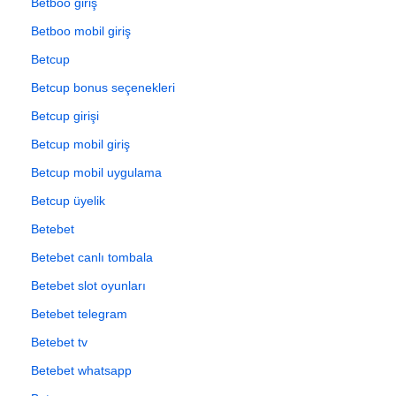
Betboo giriş
Betboo mobil giriş
Betcup
Betcup bonus seçenekleri
Betcup girişi
Betcup mobil giriş
Betcup mobil uygulama
Betcup üyelik
Betebet
Betebet canlı tombala
Betebet slot oyunları
Betebet telegram
Betebet tv
Betebet whatsapp