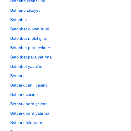
Betnano lisanslı mı
Betnano şikayet
Betonbet
Betonbet güvenilir mi
Betonbet mobil giriş
Betonbet para çekme
Betonbet para yatırma
Betonbet yasal mı
Betpark
Betpark canlı casino
Betpark casino
Betpark para çekme
Betpark para yatırma
Betpark telegram