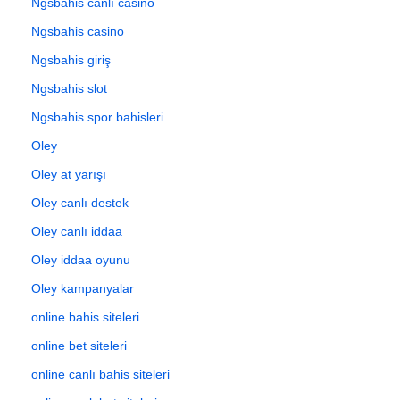
Ngsbahis canlı casino
Ngsbahis casino
Ngsbahis giriş
Ngsbahis slot
Ngsbahis spor bahisleri
Oley
Oley at yarışı
Oley canlı destek
Oley canlı iddaa
Oley iddaa oyunu
Oley kampanyalar
online bahis siteleri
online bet siteleri
online canlı bahis siteleri