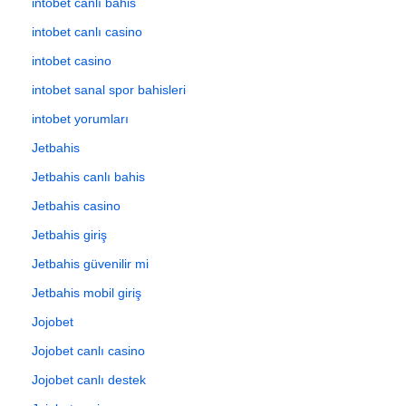
intobet canlı bahis
intobet canlı casino
intobet casino
intobet sanal spor bahisleri
intobet yorumları
Jetbahis
Jetbahis canlı bahis
Jetbahis casino
Jetbahis giriş
Jetbahis güvenilir mi
Jetbahis mobil giriş
Jojobet
Jojobet canlı casino
Jojobet canlı destek