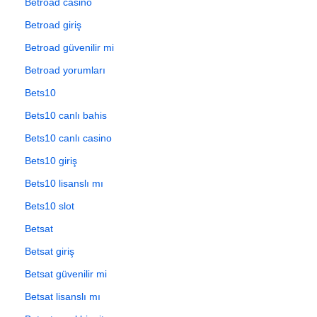
Betroad casino
Betroad giriş
Betroad güvenilir mi
Betroad yorumları
Bets10
Bets10 canlı bahis
Bets10 canlı casino
Bets10 giriş
Bets10 lisanslı mı
Bets10 slot
Betsat
Betsat giriş
Betsat güvenilir mi
Betsat lisanslı mı