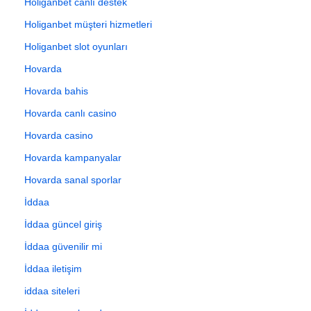
Holiganbet canlı destek
Holiganbet müşteri hizmetleri
Holiganbet slot oyunları
Hovarda
Hovarda bahis
Hovarda canlı casino
Hovarda casino
Hovarda kampanyalar
Hovarda sanal sporlar
İddaa
İddaa güncel giriş
İddaa güvenilir mi
İddaa iletişim
iddaa siteleri