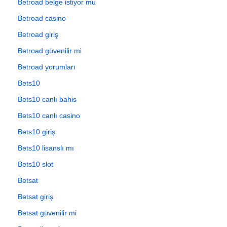
Betroad belge istiyor mu
Betroad casino
Betroad giriş
Betroad güvenilir mi
Betroad yorumları
Bets10
Bets10 canlı bahis
Bets10 canlı casino
Bets10 giriş
Bets10 lisanslı mı
Bets10 slot
Betsat
Betsat giriş
Betsat güvenilir mi