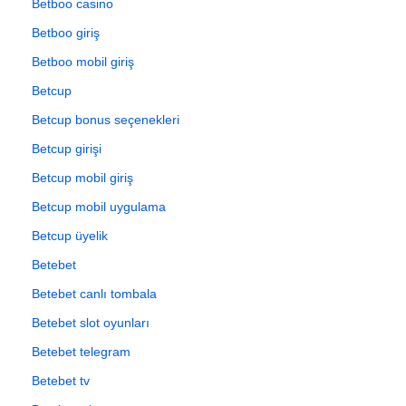
Betboo casino
Betboo giriş
Betboo mobil giriş
Betcup
Betcup bonus seçenekleri
Betcup girişi
Betcup mobil giriş
Betcup mobil uygulama
Betcup üyelik
Betebet
Betebet canlı tombala
Betebet slot oyunları
Betebet telegram
Betebet tv