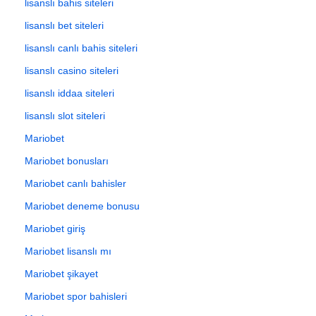
lisanslı bahis siteleri
lisanslı bet siteleri
lisanslı canlı bahis siteleri
lisanslı casino siteleri
lisanslı iddaa siteleri
lisanslı slot siteleri
Mariobet
Mariobet bonusları
Mariobet canlı bahisler
Mariobet deneme bonusu
Mariobet giriş
Mariobet lisanslı mı
Mariobet şikayet
Mariobet spor bahisleri