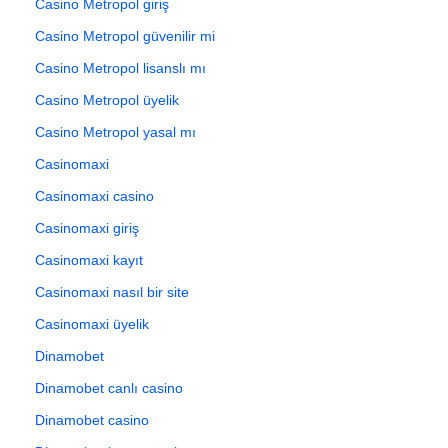
Casino Metropol giriş
Casino Metropol güvenilir mi
Casino Metropol lisanslı mı
Casino Metropol üyelik
Casino Metropol yasal mı
Casinomaxi
Casinomaxi casino
Casinomaxi giriş
Casinomaxi kayıt
Casinomaxi nasıl bir site
Casinomaxi üyelik
Dinamobet
Dinamobet canlı casino
Dinamobet casino