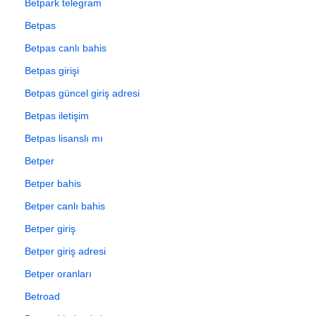
Betpark telegram
Betpas
Betpas canlı bahis
Betpas girişi
Betpas güncel giriş adresi
Betpas iletişim
Betpas lisanslı mı
Betper
Betper bahis
Betper canlı bahis
Betper giriş
Betper giriş adresi
Betper oranları
Betroad