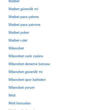
Matbet
Matbet güvenilir mi
Matbet para çekme
Matbet para yatırma
Matbet poker
Matbet rulet
Milanobet
Milanobet canlı casino
Milanobet deneme bonusu
Milanobet güvenilir mi
Milanobet spor bahisleri
Milanobet yorum
Misli
Misli bonusları