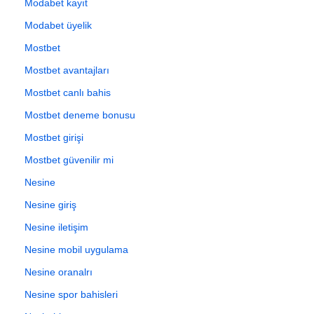
Modabet kayıt
Modabet üyelik
Mostbet
Mostbet avantajları
Mostbet canlı bahis
Mostbet deneme bonusu
Mostbet girişi
Mostbet güvenilir mi
Nesine
Nesine giriş
Nesine iletişim
Nesine mobil uygulama
Nesine oranalrı
Nesine spor bahisleri