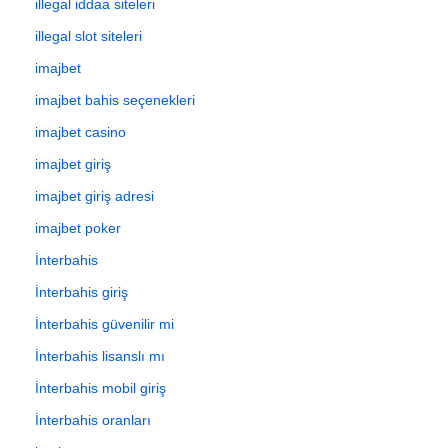
illegal iddaa siteleri
illegal slot siteleri
imajbet
imajbet bahis seçenekleri
imajbet casino
imajbet giriş
imajbet giriş adresi
imajbet poker
İnterbahis
İnterbahis giriş
İnterbahis güvenilir mi
İnterbahis lisanslı mı
İnterbahis mobil giriş
İnterbahis oranları