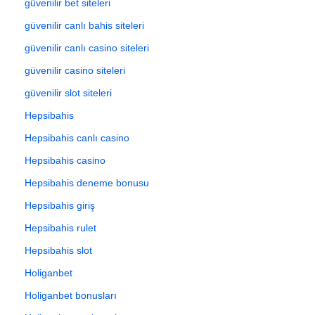
güvenilir bet siteleri
güvenilir canlı bahis siteleri
güvenilir canlı casino siteleri
güvenilir casino siteleri
güvenilir slot siteleri
Hepsibahis
Hepsibahis canlı casino
Hepsibahis casino
Hepsibahis deneme bonusu
Hepsibahis giriş
Hepsibahis rulet
Hepsibahis slot
Holiganbet
Holiganbet bonusları