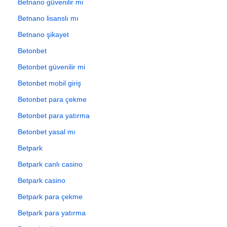
Betnano güvenilir mi
Betnano lisanslı mı
Betnano şikayet
Betonbet
Betonbet güvenilir mi
Betonbet mobil giriş
Betonbet para çekme
Betonbet para yatırma
Betonbet yasal mı
Betpark
Betpark canlı casino
Betpark casino
Betpark para çekme
Betpark para yatırma