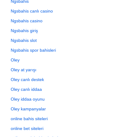
Ngsbahis
Ngsbahis canlı casino
Ngsbahis casino
Ngsbahis giriş
Ngsbahis slot
Ngsbahis spor bahisleri
Oley
Oley at yarışı
Oley canlı destek
Oley canlı iddaa
Oley iddaa oyunu
Oley kampanyalar
online bahis siteleri
online bet siteleri