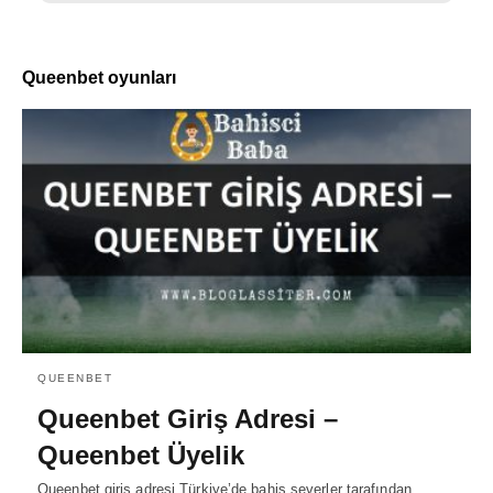
Queenbet oyunları
QUEENBET
Queenbet Giriş Adresi –
Queenbet Üyelik
Queenbet giriş adresi Türkiye’de bahis severler tarafından