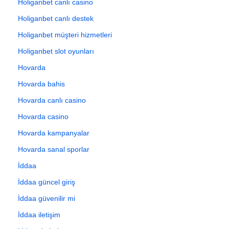
Holiganbet canlı casino
Holiganbet canlı destek
Holiganbet müşteri hizmetleri
Holiganbet slot oyunları
Hovarda
Hovarda bahis
Hovarda canlı casino
Hovarda casino
Hovarda kampanyalar
Hovarda sanal sporlar
İddaa
İddaa güncel giriş
İddaa güvenilir mi
İddaa iletişim