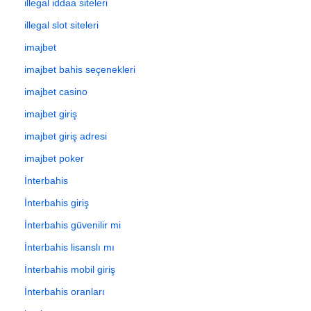
illegal iddaa siteleri
illegal slot siteleri
imajbet
imajbet bahis seçenekleri
imajbet casino
imajbet giriş
imajbet giriş adresi
imajbet poker
İnterbahis
İnterbahis giriş
İnterbahis güvenilir mi
İnterbahis lisanslı mı
İnterbahis mobil giriş
İnterbahis oranları