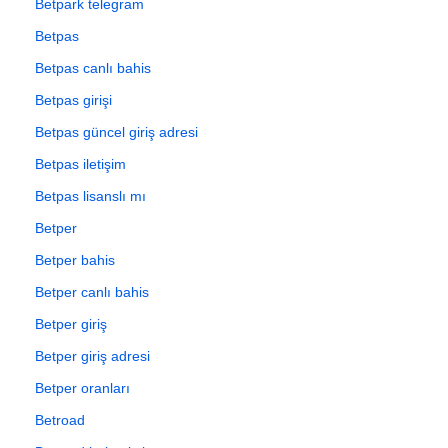
Betpark telegram
Betpas
Betpas canlı bahis
Betpas girişi
Betpas güncel giriş adresi
Betpas iletişim
Betpas lisanslı mı
Betper
Betper bahis
Betper canlı bahis
Betper giriş
Betper giriş adresi
Betper oranları
Betroad