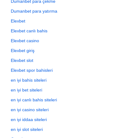
Dumanbet para çekme
Dumanbet para yatırma
Elexbet
Elexbet canlı bahis
Elexbet casino
Elexbet giriş
Elexbet slot
Elexbet spor bahisleri
en iyi bahis siteleri
en iyi bet siteleri
en iyi canlı bahis siteleri
en iyi casino siteleri
en iyi iddaa siteleri
en iyi slot siteleri