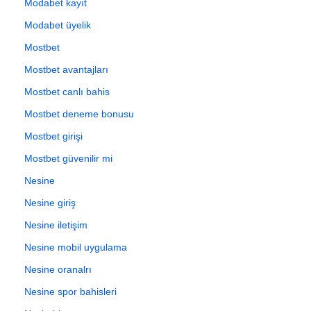
Modabet kayıt
Modabet üyelik
Mostbet
Mostbet avantajları
Mostbet canlı bahis
Mostbet deneme bonusu
Mostbet girişi
Mostbet güvenilir mi
Nesine
Nesine giriş
Nesine iletişim
Nesine mobil uygulama
Nesine oranalrı
Nesine spor bahisleri