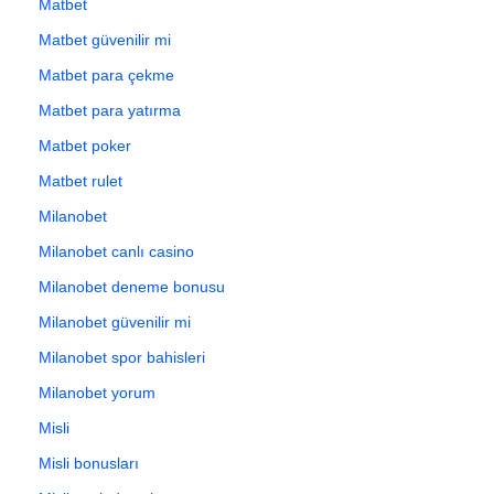
Matbet
Matbet güvenilir mi
Matbet para çekme
Matbet para yatırma
Matbet poker
Matbet rulet
Milanobet
Milanobet canlı casino
Milanobet deneme bonusu
Milanobet güvenilir mi
Milanobet spor bahisleri
Milanobet yorum
Misli
Misli bonusları