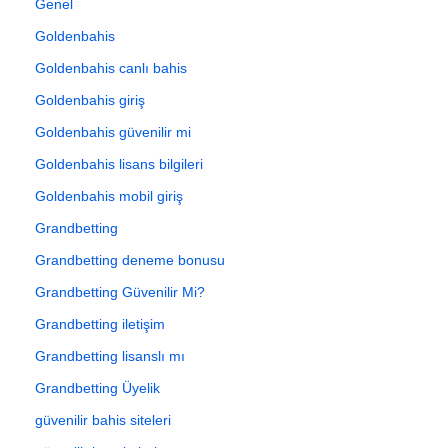
Genel
Goldenbahis
Goldenbahis canlı bahis
Goldenbahis giriş
Goldenbahis güvenilir mi
Goldenbahis lisans bilgileri
Goldenbahis mobil giriş
Grandbetting
Grandbetting deneme bonusu
Grandbetting Güvenilir Mi?
Grandbetting iletişim
Grandbetting lisanslı mı
Grandbetting Üyelik
güvenilir bahis siteleri