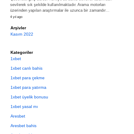
sevilerek sık şekilde kullanılmaktadır. Arama motorları
üzerinden yapılan araştırmalar ile uzunca bir zamandır…
4 yıl ago
Arşivler
Kasım 2022
Kategoriler
1xbet
1xbet canlı bahis
1xbet para çekme
1xbet para yatırma
1xbet üyelik bonusu
1xbet yasal mı
Aresbet
Aresbet bahis