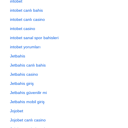
intobet
intobet canlı bahis
intobet canlı casino
intobet casino
intobet sanal spor bahisleri
intobet yorumları
Jetbahis
Jetbahis canlı bahis
Jetbahis casino
Jetbahis giriş
Jetbahis güvenilir mi
Jetbahis mobil giriş
Jojobet
Jojobet canlı casino