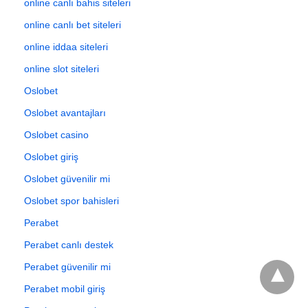
online canlı bahis siteleri
online canlı bet siteleri
online iddaa siteleri
online slot siteleri
Oslobet
Oslobet avantajları
Oslobet casino
Oslobet giriş
Oslobet güvenilir mi
Oslobet spor bahisleri
Perabet
Perabet canlı destek
Perabet güvenilir mi
Perabet mobil giriş