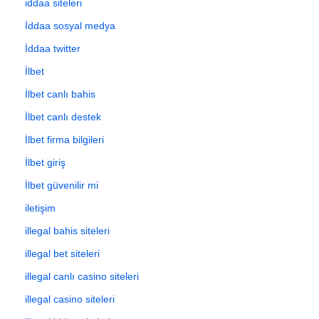
iddaa siteleri
İddaa sosyal medya
İddaa twitter
İlbet
İlbet canlı bahis
İlbet canlı destek
İlbet firma bilgileri
İlbet giriş
İlbet güvenilir mi
iletişim
illegal bahis siteleri
illegal bet siteleri
illegal canlı casino siteleri
illegal casino siteleri