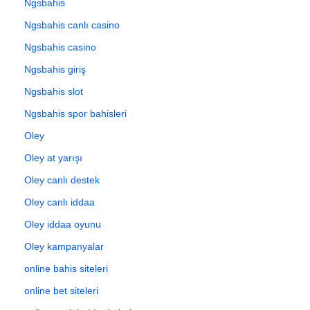
Ngsbahis
Ngsbahis canlı casino
Ngsbahis casino
Ngsbahis giriş
Ngsbahis slot
Ngsbahis spor bahisleri
Oley
Oley at yarışı
Oley canlı destek
Oley canlı iddaa
Oley iddaa oyunu
Oley kampanyalar
online bahis siteleri
online bet siteleri