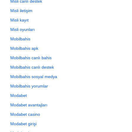
Misli canlı destek
Misli iletişim
Misli kayıt
Misli oyunları
Mobilbahis
Mobilbahis apk
Mobilbahis canlı bahis
Mobilbahis canlı destek
Mobilbahis sosyal medya
Mobilbahis yorumlar
Modabet
Modabet avantajları
Modabet casino
Modabet girişi