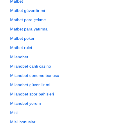
Matbet
Matbet güvenilir mi
Matbet para çekme
Matbet para yatırma
Matbet poker
Matbet rulet
Milanobet
Milanobet canlı casino
Milanobet deneme bonusu
Milanobet güvenilir mi
Milanobet spor bahisleri
Milanobet yorum
Misli
Misli bonusları