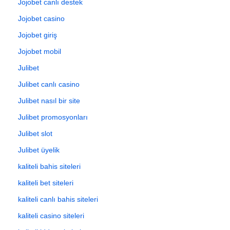
Jojobet canlı destek
Jojobet casino
Jojobet giriş
Jojobet mobil
Julibet
Julibet canlı casino
Julibet nasıl bir site
Julibet promosyonları
Julibet slot
Julibet üyelik
kaliteli bahis siteleri
kaliteli bet siteleri
kaliteli canlı bahis siteleri
kaliteli casino siteleri