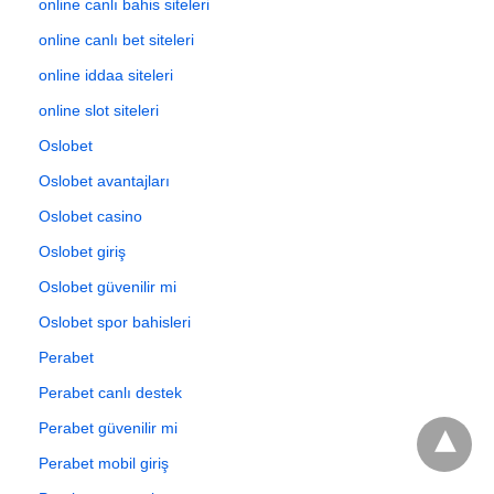
online canlı bahis siteleri
online canlı bet siteleri
online iddaa siteleri
online slot siteleri
Oslobet
Oslobet avantajları
Oslobet casino
Oslobet giriş
Oslobet güvenilir mi
Oslobet spor bahisleri
Perabet
Perabet canlı destek
Perabet güvenilir mi
Perabet mobil giriş