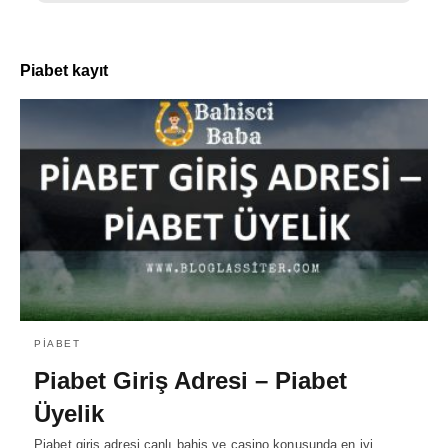
Piabet kayıt
PIABET
Piabet Giriş Adresi – Piabet
Üyelik
Piabet giriş adresi canlı bahis ve casino konusunda en iyi