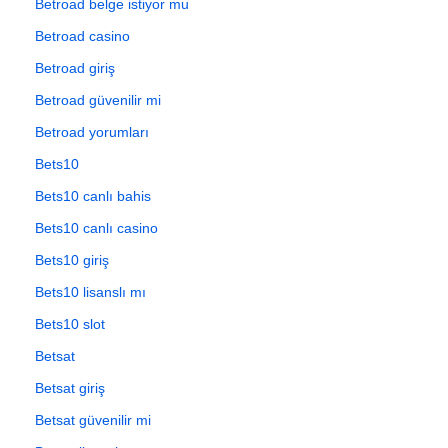
Betroad belge istiyor mu
Betroad casino
Betroad giriş
Betroad güvenilir mi
Betroad yorumları
Bets10
Bets10 canlı bahis
Bets10 canlı casino
Bets10 giriş
Bets10 lisanslı mı
Bets10 slot
Betsat
Betsat giriş
Betsat güvenilir mi