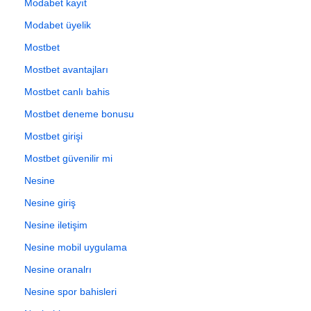
Modabet kayıt
Modabet üyelik
Mostbet
Mostbet avantajları
Mostbet canlı bahis
Mostbet deneme bonusu
Mostbet girişi
Mostbet güvenilir mi
Nesine
Nesine giriş
Nesine iletişim
Nesine mobil uygulama
Nesine oranalrı
Nesine spor bahisleri