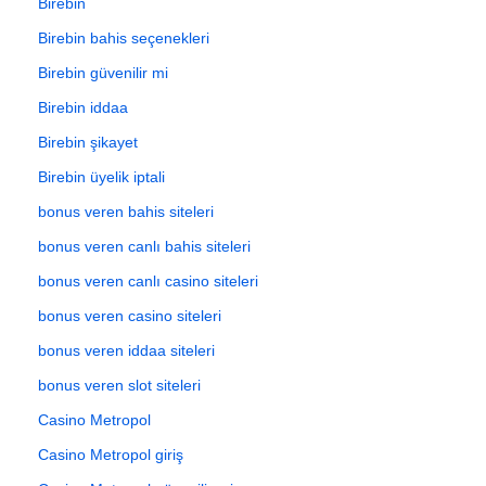
Birebin
Birebin bahis seçenekleri
Birebin güvenilir mi
Birebin iddaa
Birebin şikayet
Birebin üyelik iptali
bonus veren bahis siteleri
bonus veren canlı bahis siteleri
bonus veren canlı casino siteleri
bonus veren casino siteleri
bonus veren iddaa siteleri
bonus veren slot siteleri
Casino Metropol
Casino Metropol giriş