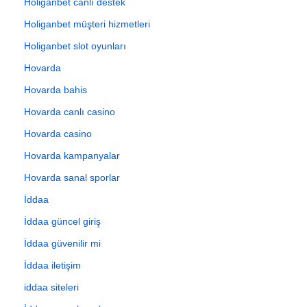
Holiganbet canlı destek
Holiganbet müşteri hizmetleri
Holiganbet slot oyunları
Hovarda
Hovarda bahis
Hovarda canlı casino
Hovarda casino
Hovarda kampanyalar
Hovarda sanal sporlar
İddaa
İddaa güncel giriş
İddaa güvenilir mi
İddaa iletişim
iddaa siteleri