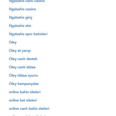
Ngsbahis canlı casino
Ngsbahis casino
Ngsbahis giriş
Ngsbahis slot
Ngsbahis spor bahisleri
Oley
Oley at yarışı
Oley canlı destek
Oley canlı iddaa
Oley iddaa oyunu
Oley kampanyalar
online bahis siteleri
online bet siteleri
online canlı bahis siteleri