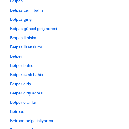
Betpas
Betpas canlı bahis
Betpas girişi
Betpas güncel giriş adresi
Betpas iletişim
Betpas lisanslı mı
Betper
Betper bahis
Betper canlı bahis
Betper giriş
Betper giriş adresi
Betper oranları
Betroad
Betroad belge istiyor mu