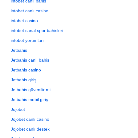
intobet canlı bahis
intobet canlı casino
intobet casino
intobet sanal spor bahisleri
intobet yorumları
Jetbahis
Jetbahis canlı bahis
Jetbahis casino
Jetbahis giriş
Jetbahis güvenilir mi
Jetbahis mobil giriş
Jojobet
Jojobet canlı casino
Jojobet canlı destek