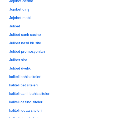
Jojobet casino
Jojobet giriş
Jojobet mobil
Julibet
Julibet canlı casino
Julibet nasıl bir site
Julibet promosyonları
Julibet slot
Julibet üyelik
kaliteli bahis siteleri
kaliteli bet siteleri
kaliteli canlı bahis siteleri
kaliteli casino siteleri
kaliteli iddaa siteleri