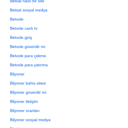
Betsat nasıl bir site
Betsat sosyal medya
Betvole
Betvole canlı tv
Betvole giriş
Betvole güvenilir mi
Betvole para çekme
Betvole para yatırma
Bilyoner
Bilyoner bahis sitesi
Bilyoner güvenilir mi
Bilyoner iletişim
Bilyoner oranları
Bilyoner sosyal medya