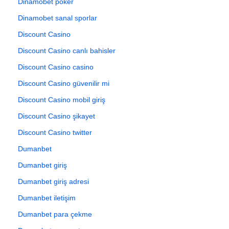
Dinamobet poker
Dinamobet sanal sporlar
Discount Casino
Discount Casino canlı bahisler
Discount Casino casino
Discount Casino güvenilir mi
Discount Casino mobil giriş
Discount Casino şikayet
Discount Casino twitter
Dumanbet
Dumanbet giriş
Dumanbet giriş adresi
Dumanbet iletişim
Dumanbet para çekme