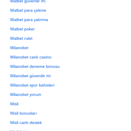
Matbet güvenilir mi
Matbet para çekme
Matbet para yatırma
Matbet poker
Matbet rulet
Milanobet
Milanobet canlı casino
Milanobet deneme bonusu
Milanobet güvenilir mi
Milanobet spor bahisleri
Milanobet yorum
Misli
Misli bonusları
Misli canlı destek