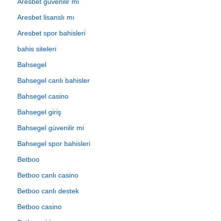
Aresbet güvenilir mi
Aresbet lisanslı mı
Aresbet spor bahisleri
bahis siteleri
Bahsegel
Bahsegel canlı bahisler
Bahsegel casino
Bahsegel giriş
Bahsegel güvenilir mi
Bahsegel spor bahisleri
Betboo
Betboo canlı casino
Betboo canlı destek
Betboo casino