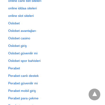
online canlı bet siteleri
online iddaa siteleri
online slot siteleri
Oslobet
Oslobet avantajları
Oslobet casino
Oslobet giriş
Oslobet güvenilir mi
Oslobet spor bahisleri
Perabet
Perabet canlı destek
Perabet güvenilir mi
Perabet mobil giriş
Perabet para çekme