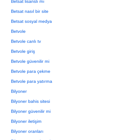
Betsat lisanslı mı
Betsat nasıl bir site
Betsat sosyal medya
Betvole
Betvole canlı tv
Betvole giriş
Betvole güvenilir mi
Betvole para çekme
Betvole para yatırma
Bilyoner
Bilyoner bahis sitesi
Bilyoner güvenilir mi
Bilyoner iletişim
Bilyoner oranları