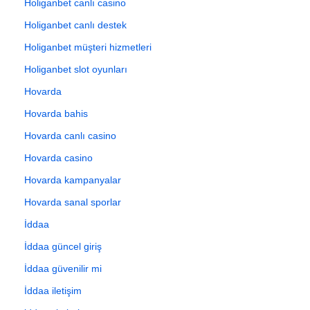
Holiganbet canlı casino
Holiganbet canlı destek
Holiganbet müşteri hizmetleri
Holiganbet slot oyunları
Hovarda
Hovarda bahis
Hovarda canlı casino
Hovarda casino
Hovarda kampanyalar
Hovarda sanal sporlar
İddaa
İddaa güncel giriş
İddaa güvenilir mi
İddaa iletişim