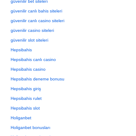
güvenilir bet siteleri
güvenilir canlı bahis siteleri
güvenilir canlı casino siteleri
güvenilir casino siteleri
güvenilir slot siteleri
Hepsibahis
Hepsibahis canlı casino
Hepsibahis casino
Hepsibahis deneme bonusu
Hepsibahis giriş
Hepsibahis rulet
Hepsibahis slot
Holiganbet
Holiganbet bonusları