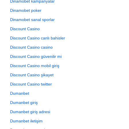
Dinamobet kampanyalar
Dinamobet poker
Dinamobet sanal sporlar
Discount Casino
Discount Casino canlı bahisler
Discount Casino casino
Discount Casino güvenilir mi
Discount Casino mobil giriş
Discount Casino şikayet
Discount Casino twitter
Dumanbet
Dumanbet giriş
Dumanbet giriş adresi
Dumanbet iletişim