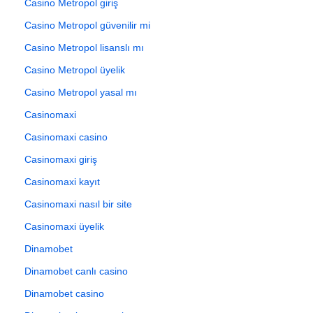
Casino Metropol giriş
Casino Metropol güvenilir mi
Casino Metropol lisanslı mı
Casino Metropol üyelik
Casino Metropol yasal mı
Casinomaxi
Casinomaxi casino
Casinomaxi giriş
Casinomaxi kayıt
Casinomaxi nasıl bir site
Casinomaxi üyelik
Dinamobet
Dinamobet canlı casino
Dinamobet casino