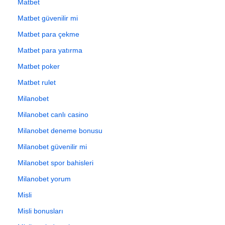
Matbet
Matbet güvenilir mi
Matbet para çekme
Matbet para yatırma
Matbet poker
Matbet rulet
Milanobet
Milanobet canlı casino
Milanobet deneme bonusu
Milanobet güvenilir mi
Milanobet spor bahisleri
Milanobet yorum
Misli
Misli bonusları