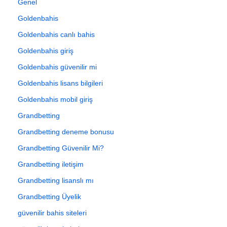
Genel
Goldenbahis
Goldenbahis canlı bahis
Goldenbahis giriş
Goldenbahis güvenilir mi
Goldenbahis lisans bilgileri
Goldenbahis mobil giriş
Grandbetting
Grandbetting deneme bonusu
Grandbetting Güvenilir Mi?
Grandbetting iletişim
Grandbetting lisanslı mı
Grandbetting Üyelik
güvenilir bahis siteleri