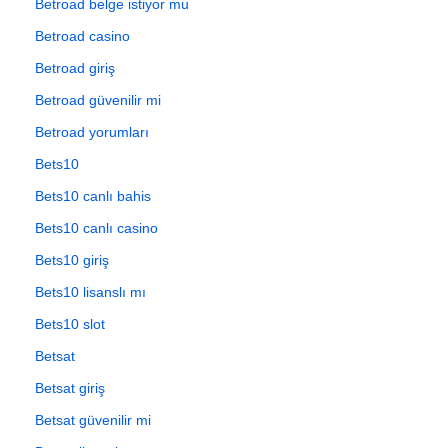
Betroad belge istiyor mu
Betroad casino
Betroad giriş
Betroad güvenilir mi
Betroad yorumları
Bets10
Bets10 canlı bahis
Bets10 canlı casino
Bets10 giriş
Bets10 lisanslı mı
Bets10 slot
Betsat
Betsat giriş
Betsat güvenilir mi