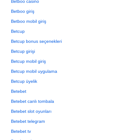
Betboo casino
Betboo giriş
Betboo mobil giriş
Betcup
Betcup bonus seçenekleri
Betcup girişi
Betcup mobil giriş
Betcup mobil uygulama
Betcup üyelik
Betebet
Betebet canlı tombala
Betebet slot oyunları
Betebet telegram
Betebet tv