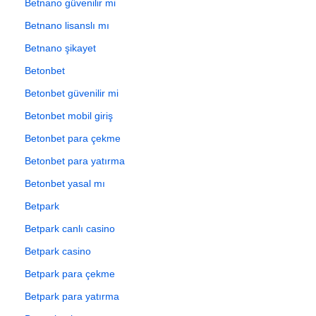
Betnano güvenilir mi
Betnano lisanslı mı
Betnano şikayet
Betonbet
Betonbet güvenilir mi
Betonbet mobil giriş
Betonbet para çekme
Betonbet para yatırma
Betonbet yasal mı
Betpark
Betpark canlı casino
Betpark casino
Betpark para çekme
Betpark para yatırma