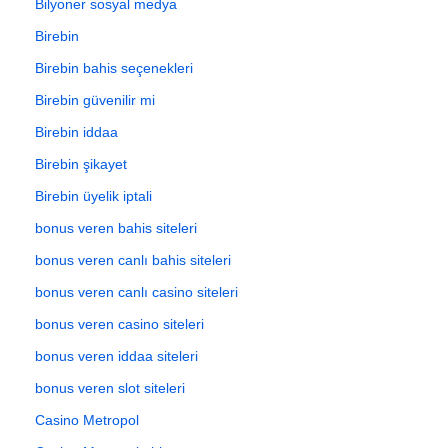
Bilyoner sosyal medya
Birebin
Birebin bahis seçenekleri
Birebin güvenilir mi
Birebin iddaa
Birebin şikayet
Birebin üyelik iptali
bonus veren bahis siteleri
bonus veren canlı bahis siteleri
bonus veren canlı casino siteleri
bonus veren casino siteleri
bonus veren iddaa siteleri
bonus veren slot siteleri
Casino Metropol