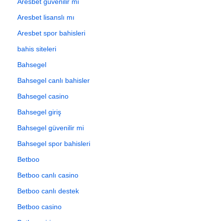
Aresbet güvenilir mi
Aresbet lisanslı mı
Aresbet spor bahisleri
bahis siteleri
Bahsegel
Bahsegel canlı bahisler
Bahsegel casino
Bahsegel giriş
Bahsegel güvenilir mi
Bahsegel spor bahisleri
Betboo
Betboo canlı casino
Betboo canlı destek
Betboo casino