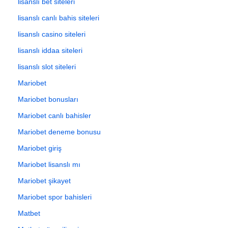
lisanslı bet siteleri
lisanslı canlı bahis siteleri
lisanslı casino siteleri
lisanslı iddaa siteleri
lisanslı slot siteleri
Mariobet
Mariobet bonusları
Mariobet canlı bahisler
Mariobet deneme bonusu
Mariobet giriş
Mariobet lisanslı mı
Mariobet şikayet
Mariobet spor bahisleri
Matbet