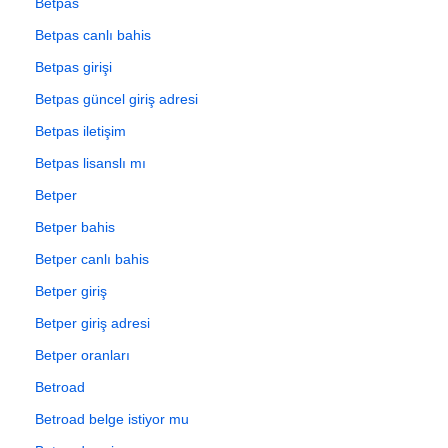
Betpas
Betpas canlı bahis
Betpas girişi
Betpas güncel giriş adresi
Betpas iletişim
Betpas lisanslı mı
Betper
Betper bahis
Betper canlı bahis
Betper giriş
Betper giriş adresi
Betper oranları
Betroad
Betroad belge istiyor mu