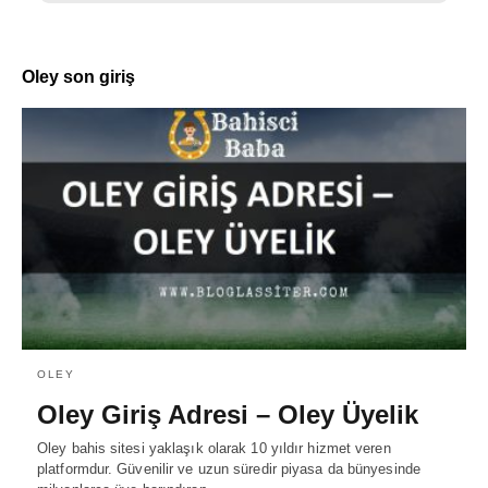
Oley son giriş
OLEY
Oley Giriş Adresi – Oley Üyelik
Oley bahis sitesi yaklaşık olarak 10 yıldır hizmet veren
platformdur. Güvenilir ve uzun süredir piyasa da bünyesinde