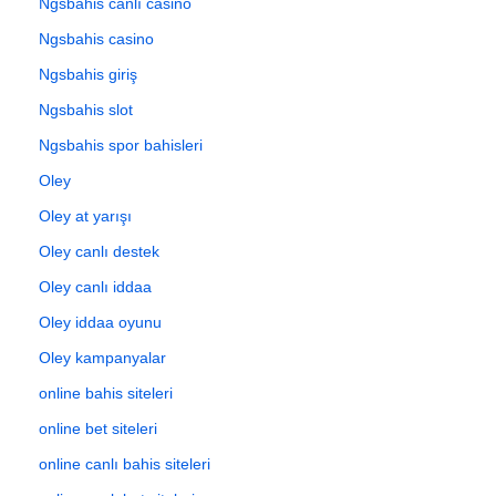
Ngsbahis canlı casino
Ngsbahis casino
Ngsbahis giriş
Ngsbahis slot
Ngsbahis spor bahisleri
Oley
Oley at yarışı
Oley canlı destek
Oley canlı iddaa
Oley iddaa oyunu
Oley kampanyalar
online bahis siteleri
online bet siteleri
online canlı bahis siteleri