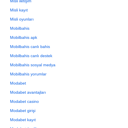
Misli iletişim
Misli kayıt
Misli oyunları
Mobilbahis
Mobilbahis apk
Mobilbahis canlı bahis
Mobilbahis canlı destek
Mobilbahis sosyal medya
Mobilbahis yorumlar
Modabet
Modabet avantajları
Modabet casino
Modabet girişi
Modabet kayıt