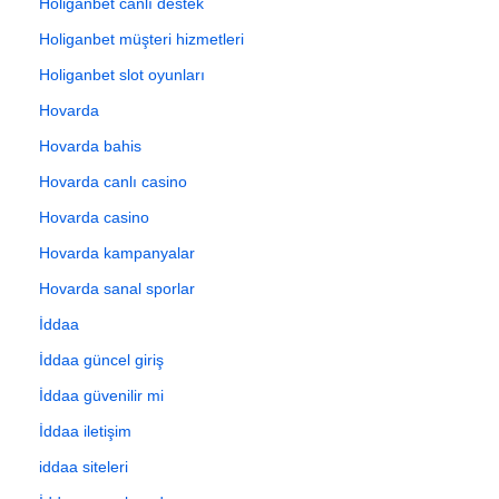
Holiganbet canlı destek
Holiganbet müşteri hizmetleri
Holiganbet slot oyunları
Hovarda
Hovarda bahis
Hovarda canlı casino
Hovarda casino
Hovarda kampanyalar
Hovarda sanal sporlar
İddaa
İddaa güncel giriş
İddaa güvenilir mi
İddaa iletişim
iddaa siteleri