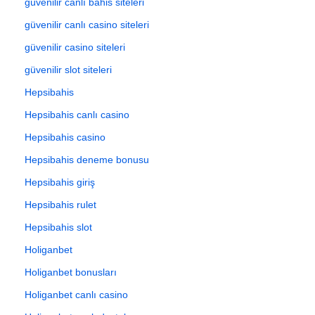
güvenilir canlı bahis siteleri
güvenilir canlı casino siteleri
güvenilir casino siteleri
güvenilir slot siteleri
Hepsibahis
Hepsibahis canlı casino
Hepsibahis casino
Hepsibahis deneme bonusu
Hepsibahis giriş
Hepsibahis rulet
Hepsibahis slot
Holiganbet
Holiganbet bonusları
Holiganbet canlı casino