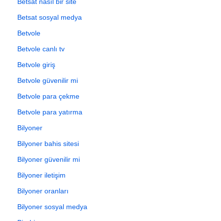
Betsat nasıl bir site
Betsat sosyal medya
Betvole
Betvole canlı tv
Betvole giriş
Betvole güvenilir mi
Betvole para çekme
Betvole para yatırma
Bilyoner
Bilyoner bahis sitesi
Bilyoner güvenilir mi
Bilyoner iletişim
Bilyoner oranları
Bilyoner sosyal medya