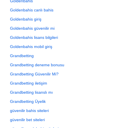
Goldenbahis
Goldenbahis canlı bahis
Goldenbahis giriş
Goldenbahis güvenilir mi
Goldenbahis lisans bilgileri
Goldenbahis mobil giriş
Grandbetting
Grandbetting deneme bonusu
Grandbetting Güvenilir Mi?
Grandbetting iletişim
Grandbetting lisanslı mı
Grandbetting Üyelik
güvenilir bahis siteleri
güvenilir bet siteleri