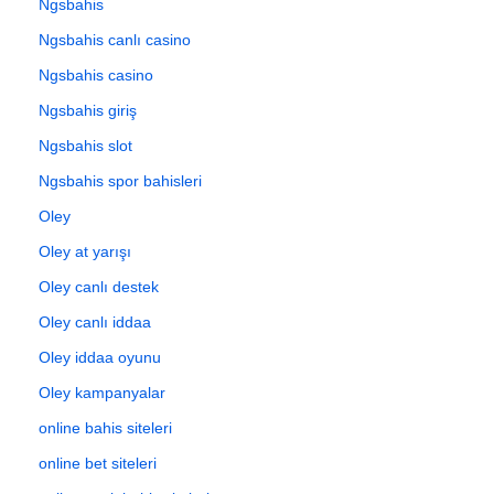
Ngsbahis
Ngsbahis canlı casino
Ngsbahis casino
Ngsbahis giriş
Ngsbahis slot
Ngsbahis spor bahisleri
Oley
Oley at yarışı
Oley canlı destek
Oley canlı iddaa
Oley iddaa oyunu
Oley kampanyalar
online bahis siteleri
online bet siteleri