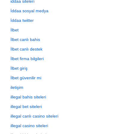
iddaa siteleri
İddaa sosyal medya
İddaa twitter
İlbet
İlbet canlı bahis
İlbet canlı destek
İlbet firma bilgileri
İlbet giriş
İlbet güvenilir mi
iletişim
illegal bahis siteleri
illegal bet siteleri
illegal canlı casino siteleri
illegal casino siteleri