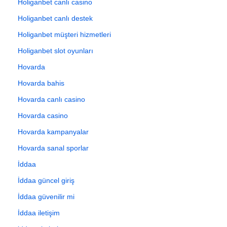
Holiganbet canlı casino
Holiganbet canlı destek
Holiganbet müşteri hizmetleri
Holiganbet slot oyunları
Hovarda
Hovarda bahis
Hovarda canlı casino
Hovarda casino
Hovarda kampanyalar
Hovarda sanal sporlar
İddaa
İddaa güncel giriş
İddaa güvenilir mi
İddaa iletişim