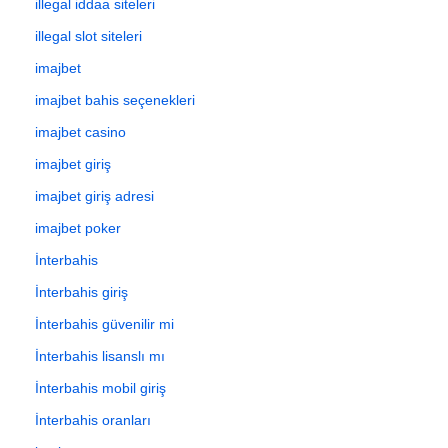
illegal iddaa siteleri
illegal slot siteleri
imajbet
imajbet bahis seçenekleri
imajbet casino
imajbet giriş
imajbet giriş adresi
imajbet poker
İnterbahis
İnterbahis giriş
İnterbahis güvenilir mi
İnterbahis lisanslı mı
İnterbahis mobil giriş
İnterbahis oranları