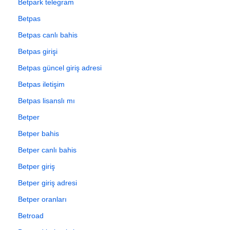
Betpark telegram
Betpas
Betpas canlı bahis
Betpas girişi
Betpas güncel giriş adresi
Betpas iletişim
Betpas lisanslı mı
Betper
Betper bahis
Betper canlı bahis
Betper giriş
Betper giriş adresi
Betper oranları
Betroad