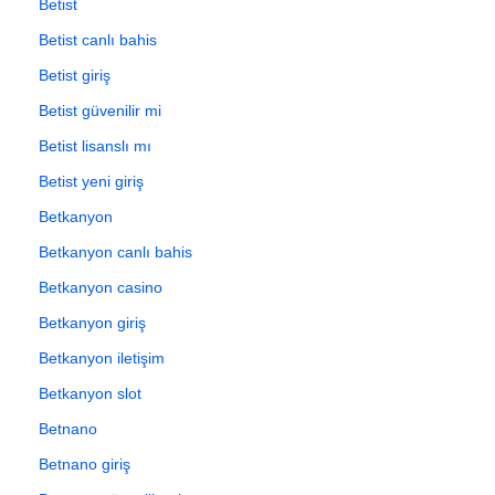
Betist
Betist canlı bahis
Betist giriş
Betist güvenilir mi
Betist lisanslı mı
Betist yeni giriş
Betkanyon
Betkanyon canlı bahis
Betkanyon casino
Betkanyon giriş
Betkanyon iletişim
Betkanyon slot
Betnano
Betnano giriş