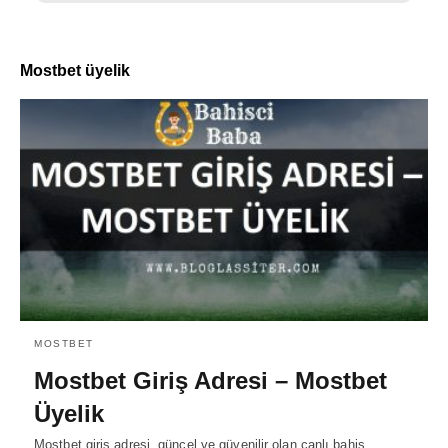
Mostbet üyelik
MOSTBET
Mostbet Giriş Adresi – Mostbet
Üyelik
Mostbet giriş adresi, güncel ve güvenilir olan canlı bahis