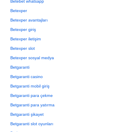
Betebet whatsapp
Betexper
Betexper avantajları
Betexper giriş
Betexper iletişim
Betexper slot
Betexper sosyal medya
Betgaranti
Betgaranti casino
Betgaranti mobil giriş
Betgaranti para çekme
Betgaranti para yatırma
Betgaranti şikayet
Betgaranti slot oyunları