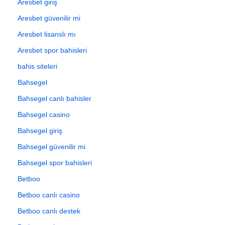
Aresbet giriş
Aresbet güvenilir mi
Aresbet lisanslı mı
Aresbet spor bahisleri
bahis siteleri
Bahsegel
Bahsegel canlı bahisler
Bahsegel casino
Bahsegel giriş
Bahsegel güvenilir mi
Bahsegel spor bahisleri
Betboo
Betboo canlı casino
Betboo canlı destek