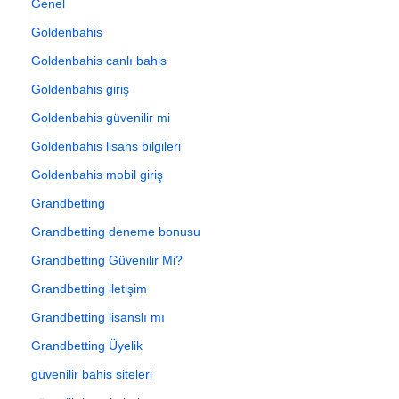
Genel
Goldenbahis
Goldenbahis canlı bahis
Goldenbahis giriş
Goldenbahis güvenilir mi
Goldenbahis lisans bilgileri
Goldenbahis mobil giriş
Grandbetting
Grandbetting deneme bonusu
Grandbetting Güvenilir Mi?
Grandbetting iletişim
Grandbetting lisanslı mı
Grandbetting Üyelik
güvenilir bahis siteleri