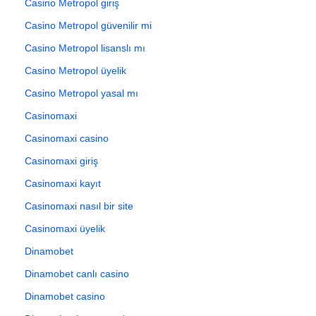
Casino Metropol giriş
Casino Metropol güvenilir mi
Casino Metropol lisanslı mı
Casino Metropol üyelik
Casino Metropol yasal mı
Casinomaxi
Casinomaxi casino
Casinomaxi giriş
Casinomaxi kayıt
Casinomaxi nasıl bir site
Casinomaxi üyelik
Dinamobet
Dinamobet canlı casino
Dinamobet casino