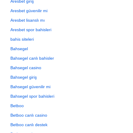
Aresbet giriş
Aresbet güvenilir mi
Aresbet lisanslı mı
Aresbet spor bahisleri
bahis siteleri
Bahsegel
Bahsegel canlı bahisler
Bahsegel casino
Bahsegel giriş
Bahsegel güvenilir mi
Bahsegel spor bahisleri
Betboo
Betboo canlı casino
Betboo canlı destek