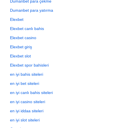
Dumanbet para çekme
Dumanbet para yatırma
Elexbet
Elexbet canlı bahis
Elexbet casino
Elexbet giriş
Elexbet slot
Elexbet spor bahisleri
en iyi bahis siteleri
en iyi bet siteleri
en iyi canlı bahis siteleri
en iyi casino siteleri
en iyi iddaa siteleri
en iyi slot siteleri