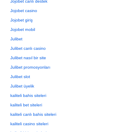
Jojobet canlı destek
Jojobet casino
Jojobet giriş
Jojobet mobil
Julibet
Julibet canlı casino
Julibet nasıl bir site
Julibet promosyonları
Julibet slot
Julibet üyelik
kaliteli bahis siteleri
kaliteli bet siteleri
kaliteli canlı bahis siteleri
kaliteli casino siteleri