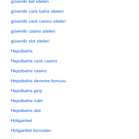
güvenilir bet siteleri
güvenilir canlı bahis siteleri
güvenilir canlı casino siteleri
güvenilir casino siteleri
güvenilir slot siteleri
Hepsibahis
Hepsibahis canlı casino
Hepsibahis casino
Hepsibahis deneme bonusu
Hepsibahis giriş
Hepsibahis rulet
Hepsibahis slot
Holiganbet
Holiganbet bonusları