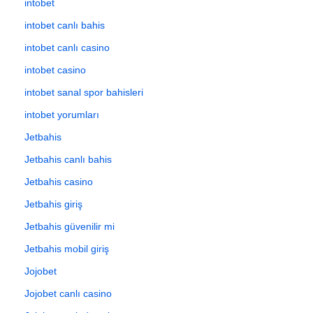
intobet
intobet canlı bahis
intobet canlı casino
intobet casino
intobet sanal spor bahisleri
intobet yorumları
Jetbahis
Jetbahis canlı bahis
Jetbahis casino
Jetbahis giriş
Jetbahis güvenilir mi
Jetbahis mobil giriş
Jojobet
Jojobet canlı casino