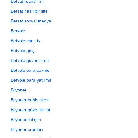
Betsat lisanslı mı
Betsat nasıl bir site
Betsat sosyal medya
Betvole
Betvole canlı tv
Betvole giriş
Betvole güvenilir mi
Betvole para çekme
Betvole para yatırma
Bilyoner
Bilyoner bahis sitesi
Bilyoner güvenilir mi
Bilyoner iletişim
Bilyoner oranları