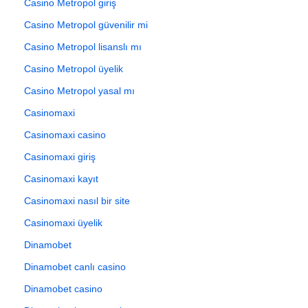
Casino Metropol giriş
Casino Metropol güvenilir mi
Casino Metropol lisanslı mı
Casino Metropol üyelik
Casino Metropol yasal mı
Casinomaxi
Casinomaxi casino
Casinomaxi giriş
Casinomaxi kayıt
Casinomaxi nasıl bir site
Casinomaxi üyelik
Dinamobet
Dinamobet canlı casino
Dinamobet casino