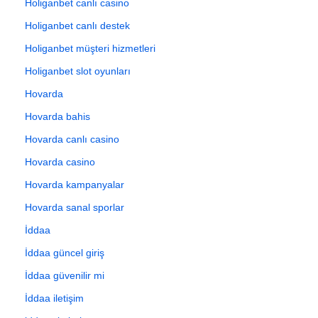
Holiganbet canlı casino
Holiganbet canlı destek
Holiganbet müşteri hizmetleri
Holiganbet slot oyunları
Hovarda
Hovarda bahis
Hovarda canlı casino
Hovarda casino
Hovarda kampanyalar
Hovarda sanal sporlar
İddaa
İddaa güncel giriş
İddaa güvenilir mi
İddaa iletişim