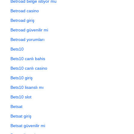
Betroad belge istiyor mu
Betroad casino
Betroad giriş
Betroad güvenilir mi
Betroad yorumları
Bets10
Bets10 canlı bahis
Bets10 canlı casino
Bets10 giriş
Bets10 lisanslı mı
Bets10 slot
Betsat
Betsat giriş
Betsat güvenilir mi