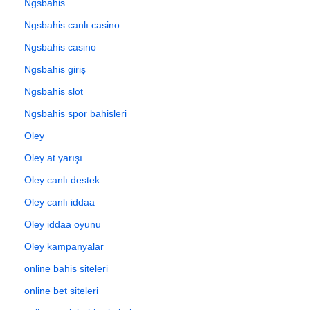
Ngsbahis
Ngsbahis canlı casino
Ngsbahis casino
Ngsbahis giriş
Ngsbahis slot
Ngsbahis spor bahisleri
Oley
Oley at yarışı
Oley canlı destek
Oley canlı iddaa
Oley iddaa oyunu
Oley kampanyalar
online bahis siteleri
online bet siteleri