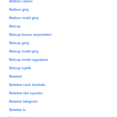
Betboo casino
Betboo giriş
Betboo mobil giriş
Betcup
Betcup bonus seçenekleri
Betcup girişi
Betcup mobil giriş
Betcup mobil uygulama
Betcup üyelik
Betebet
Betebet canlı tombala
Betebet slot oyunları
Betebet telegram
Betebet tv