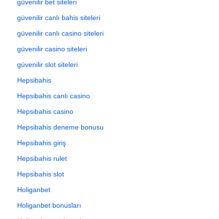
güvenilir bet siteleri
güvenilir canlı bahis siteleri
güvenilir canlı casino siteleri
güvenilir casino siteleri
güvenilir slot siteleri
Hepsibahis
Hepsibahis canlı casino
Hepsibahis casino
Hepsibahis deneme bonusu
Hepsibahis giriş
Hepsibahis rulet
Hepsibahis slot
Holiganbet
Holiganbet bonusları