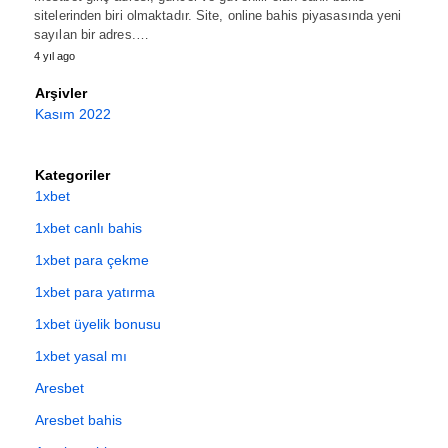
sitelerinden biri olmaktadır. Site, online bahis piyasasında yeni
sayılan bir adres.…
4 yıl ago
Arşivler
Kasım 2022
Kategoriler
1xbet
1xbet canlı bahis
1xbet para çekme
1xbet para yatırma
1xbet üyelik bonusu
1xbet yasal mı
Aresbet
Aresbet bahis