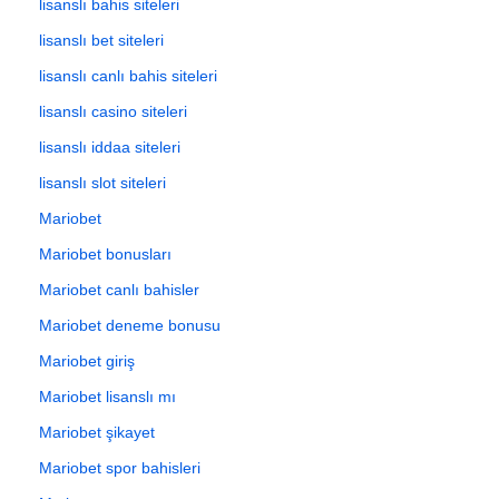
lisanslı bahis siteleri
lisanslı bet siteleri
lisanslı canlı bahis siteleri
lisanslı casino siteleri
lisanslı iddaa siteleri
lisanslı slot siteleri
Mariobet
Mariobet bonusları
Mariobet canlı bahisler
Mariobet deneme bonusu
Mariobet giriş
Mariobet lisanslı mı
Mariobet şikayet
Mariobet spor bahisleri