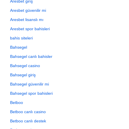
Aresbet giriş
Aresbet güvenilir mi
Aresbet lisanslı mı
Aresbet spor bahisleri
bahis siteleri
Bahsegel
Bahsegel canlı bahisler
Bahsegel casino
Bahsegel giriş
Bahsegel güvenilir mi
Bahsegel spor bahisleri
Betboo
Betboo canlı casino
Betboo canlı destek