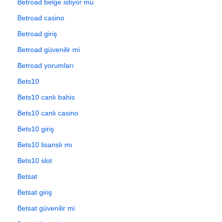
Betroad belge istiyor mu
Betroad casino
Betroad giriş
Betroad güvenilir mi
Betroad yorumları
Bets10
Bets10 canlı bahis
Bets10 canlı casino
Bets10 giriş
Bets10 lisanslı mı
Bets10 slot
Betsat
Betsat giriş
Betsat güvenilir mi