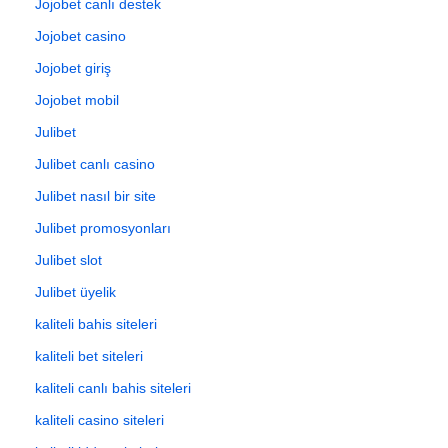
Jojobet canlı destek
Jojobet casino
Jojobet giriş
Jojobet mobil
Julibet
Julibet canlı casino
Julibet nasıl bir site
Julibet promosyonları
Julibet slot
Julibet üyelik
kaliteli bahis siteleri
kaliteli bet siteleri
kaliteli canlı bahis siteleri
kaliteli casino siteleri