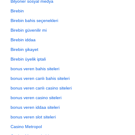
Bilyoner sosyal medya
Birebin
Birebin bahis seçenekleri
Birebin güvenilir mi
Birebin iddaa
Birebin şikayet
Birebin üyelik iptali
bonus veren bahis siteleri
bonus veren canlı bahis siteleri
bonus veren canlı casino siteleri
bonus veren casino siteleri
bonus veren iddaa siteleri
bonus veren slot siteleri
Casino Metropol