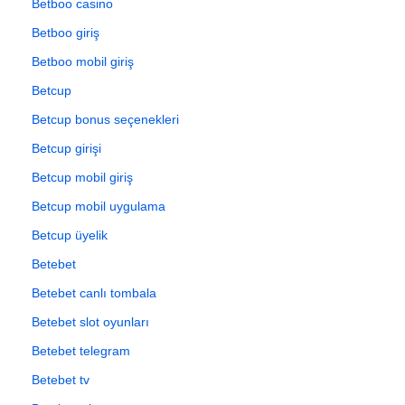
Betboo casino
Betboo giriş
Betboo mobil giriş
Betcup
Betcup bonus seçenekleri
Betcup girişi
Betcup mobil giriş
Betcup mobil uygulama
Betcup üyelik
Betebet
Betebet canlı tombala
Betebet slot oyunları
Betebet telegram
Betebet tv