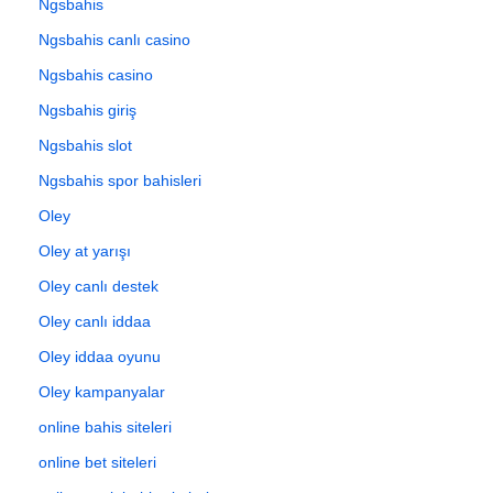
Ngsbahis
Ngsbahis canlı casino
Ngsbahis casino
Ngsbahis giriş
Ngsbahis slot
Ngsbahis spor bahisleri
Oley
Oley at yarışı
Oley canlı destek
Oley canlı iddaa
Oley iddaa oyunu
Oley kampanyalar
online bahis siteleri
online bet siteleri