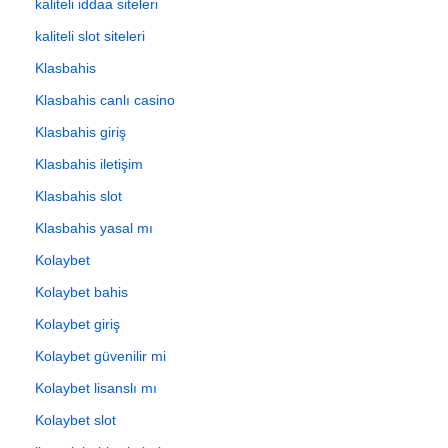
kaliteli iddaa siteleri
kaliteli slot siteleri
Klasbahis
Klasbahis canlı casino
Klasbahis giriş
Klasbahis iletişim
Klasbahis slot
Klasbahis yasal mı
Kolaybet
Kolaybet bahis
Kolaybet giriş
Kolaybet güvenilir mi
Kolaybet lisanslı mı
Kolaybet slot