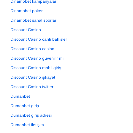
Dinamobet kampanyalar
Dinamobet poker
Dinamobet sanal sporlar
Discount Casino
Discount Casino canlı bahisler
Discount Casino casino
Discount Casino güvenilir mi
Discount Casino mobil giriş
Discount Casino şikayet
Discount Casino twitter
Dumanbet
Dumanbet giriş
Dumanbet giriş adresi
Dumanbet iletişim