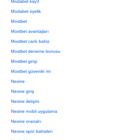
Modabet kayıt
Modabet üyelik
Mostbet
Mostbet avantajları
Mostbet canlı bahis
Mostbet deneme bonusu
Mostbet girişi
Mostbet güvenilir mi
Nesine
Nesine giriş
Nesine iletişim
Nesine mobil uygulama
Nesine oranalrı
Nesine spor bahisleri