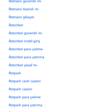
Betnano güvenilir mi
Betnano lisanslı mı
Betnano şikayet
Betonbet
Betonbet güvenilir mi
Betonbet mobil giriş
Betonbet para çekme
Betonbet para yatırma
Betonbet yasal mı
Betpark
Betpark canlı casino
Betpark casino
Betpark para çekme
Betpark para yatırma