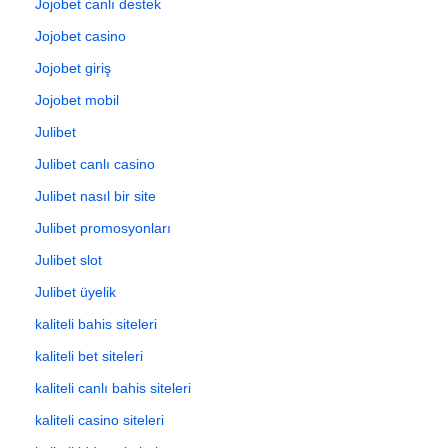
Jojobet canlı destek
Jojobet casino
Jojobet giriş
Jojobet mobil
Julibet
Julibet canlı casino
Julibet nasıl bir site
Julibet promosyonları
Julibet slot
Julibet üyelik
kaliteli bahis siteleri
kaliteli bet siteleri
kaliteli canlı bahis siteleri
kaliteli casino siteleri