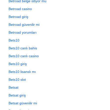
Betroad belge istiyor mu
Betroad casino
Betroad giriş
Betroad güvenilir mi
Betroad yorumları
Bets10
Bets10 canlı bahis
Bets10 canlı casino
Bets10 giriş
Bets10 lisanslı mı
Bets10 slot
Betsat
Betsat giriş
Betsat güvenilir mi