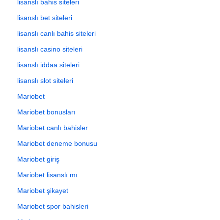
lisanslı bahis siteleri
lisanslı bet siteleri
lisanslı canlı bahis siteleri
lisanslı casino siteleri
lisanslı iddaa siteleri
lisanslı slot siteleri
Mariobet
Mariobet bonusları
Mariobet canlı bahisler
Mariobet deneme bonusu
Mariobet giriş
Mariobet lisanslı mı
Mariobet şikayet
Mariobet spor bahisleri