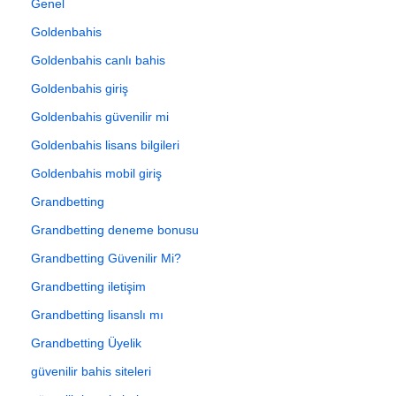
Genel
Goldenbahis
Goldenbahis canlı bahis
Goldenbahis giriş
Goldenbahis güvenilir mi
Goldenbahis lisans bilgileri
Goldenbahis mobil giriş
Grandbetting
Grandbetting deneme bonusu
Grandbetting Güvenilir Mi?
Grandbetting iletişim
Grandbetting lisanslı mı
Grandbetting Üyelik
güvenilir bahis siteleri