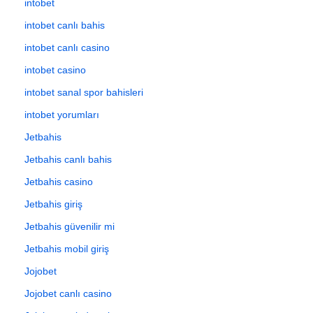
intobet
intobet canlı bahis
intobet canlı casino
intobet casino
intobet sanal spor bahisleri
intobet yorumları
Jetbahis
Jetbahis canlı bahis
Jetbahis casino
Jetbahis giriş
Jetbahis güvenilir mi
Jetbahis mobil giriş
Jojobet
Jojobet canlı casino