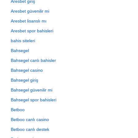
Aresbet giriş
Aresbet güvenilir mi
Aresbet lisanslı mı
Aresbet spor bahisleri
bahis siteleri
Bahsegel
Bahsegel canlı bahisler
Bahsegel casino
Bahsegel giriş
Bahsegel güvenilir mi
Bahsegel spor bahisleri
Betboo
Betboo canlı casino
Betboo canlı destek