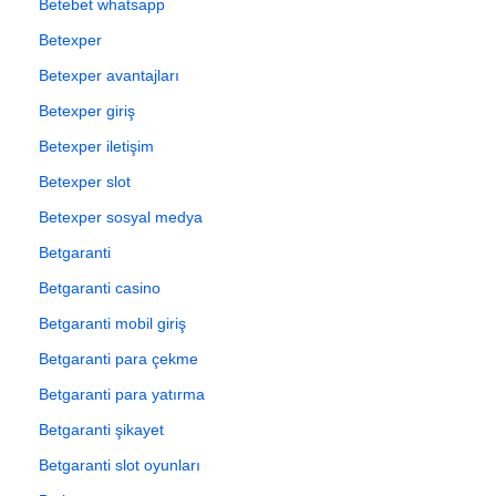
Betebet whatsapp
Betexper
Betexper avantajları
Betexper giriş
Betexper iletişim
Betexper slot
Betexper sosyal medya
Betgaranti
Betgaranti casino
Betgaranti mobil giriş
Betgaranti para çekme
Betgaranti para yatırma
Betgaranti şikayet
Betgaranti slot oyunları