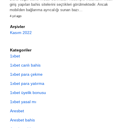
giriş yapılan bahis sitelerini seçtikleri görülmektedir. Ancak
mobilden bağlanma ayrıcalığı sunan bazı…
4 yıl ago
Arşivler
Kasım 2022
Kategoriler
1xbet
1xbet canlı bahis
1xbet para çekme
1xbet para yatırma
1xbet üyelik bonusu
1xbet yasal mı
Aresbet
Aresbet bahis