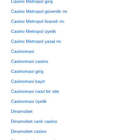
Casino Metropol giriş
Casino Metropol güvenilir mi
Casino Metropol lisanslı mı
Casino Metropol üyelik
Casino Metropol yasal mı
Casinomaxi
Casinomaxi casino
Casinomaxi giriş
Casinomaxi kayıt
Casinomaxi nasıl bir site
Casinomaxi üyelik
Dinamobet
Dinamobet canlı casino
Dinamobet casino