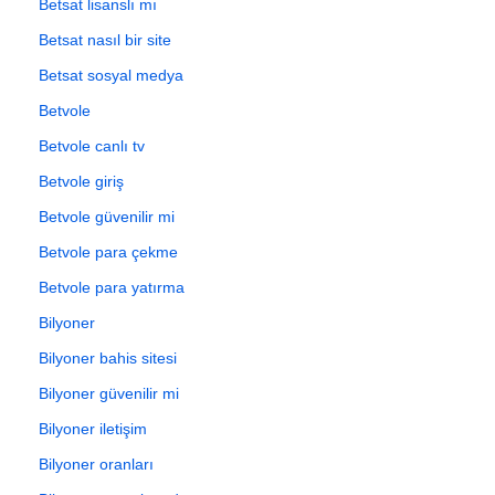
Betsat lisanslı mı
Betsat nasıl bir site
Betsat sosyal medya
Betvole
Betvole canlı tv
Betvole giriş
Betvole güvenilir mi
Betvole para çekme
Betvole para yatırma
Bilyoner
Bilyoner bahis sitesi
Bilyoner güvenilir mi
Bilyoner iletişim
Bilyoner oranları