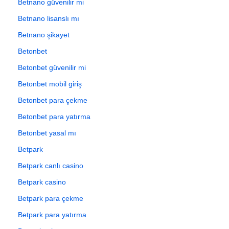
Betnano güvenilir mi
Betnano lisanslı mı
Betnano şikayet
Betonbet
Betonbet güvenilir mi
Betonbet mobil giriş
Betonbet para çekme
Betonbet para yatırma
Betonbet yasal mı
Betpark
Betpark canlı casino
Betpark casino
Betpark para çekme
Betpark para yatırma