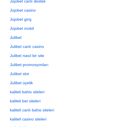
Jojobet canlı destek
Jojobet casino
Jojobet giriş
Jojobet mobil
Julibet
Julibet canlı casino
Julibet nasıl bir site
Julibet promosyonları
Julibet slot
Julibet üyelik
kaliteli bahis siteleri
kaliteli bet siteleri
kaliteli canlı bahis siteleri
kaliteli casino siteleri