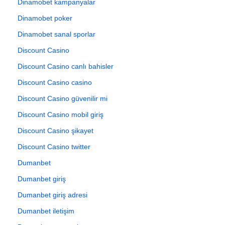
Dinamobet kampanyalar
Dinamobet poker
Dinamobet sanal sporlar
Discount Casino
Discount Casino canlı bahisler
Discount Casino casino
Discount Casino güvenilir mi
Discount Casino mobil giriş
Discount Casino şikayet
Discount Casino twitter
Dumanbet
Dumanbet giriş
Dumanbet giriş adresi
Dumanbet iletişim