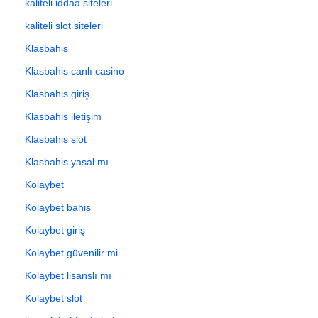
kaliteli iddaa siteleri
kaliteli slot siteleri
Klasbahis
Klasbahis canlı casino
Klasbahis giriş
Klasbahis iletişim
Klasbahis slot
Klasbahis yasal mı
Kolaybet
Kolaybet bahis
Kolaybet giriş
Kolaybet güvenilir mi
Kolaybet lisanslı mı
Kolaybet slot