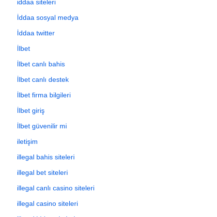
iddaa siteleri
İddaa sosyal medya
İddaa twitter
İlbet
İlbet canlı bahis
İlbet canlı destek
İlbet firma bilgileri
İlbet giriş
İlbet güvenilir mi
iletişim
illegal bahis siteleri
illegal bet siteleri
illegal canlı casino siteleri
illegal casino siteleri