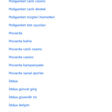
Holiganbet canlı casino
Holiganbet canlı destek
Holiganbet müşteri hizmetleri
Holiganbet slot oyunları
Hovarda
Hovarda bahis
Hovarda canlı casino
Hovarda casino
Hovarda kampanyalar
Hovarda sanal sporlar
İddaa
İddaa güncel giriş
İddaa güvenilir mi
İddaa iletişim