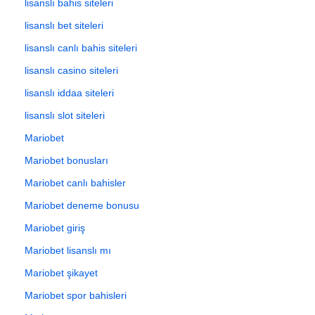
lisanslı bahis siteleri
lisanslı bet siteleri
lisanslı canlı bahis siteleri
lisanslı casino siteleri
lisanslı iddaa siteleri
lisanslı slot siteleri
Mariobet
Mariobet bonusları
Mariobet canlı bahisler
Mariobet deneme bonusu
Mariobet giriş
Mariobet lisanslı mı
Mariobet şikayet
Mariobet spor bahisleri