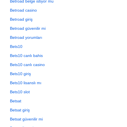
Betroad belge istiyor mu
Betroad casino
Betroad giriş
Betroad güvenilir mi
Betroad yorumları
Bets10
Bets10 canlı bahis
Bets10 canlı casino
Bets10 giriş
Bets10 lisanslı mı
Bets10 slot
Betsat
Betsat giriş
Betsat güvenilir mi