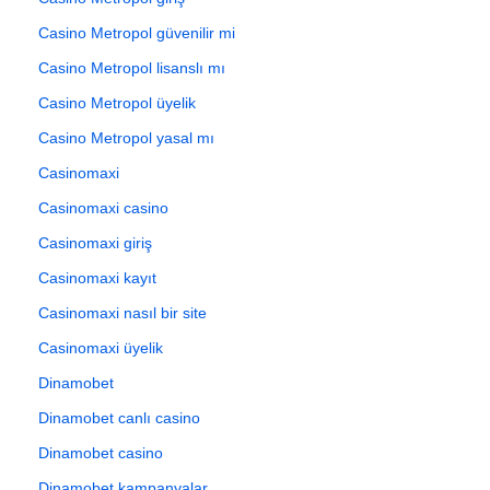
Casino Metropol güvenilir mi
Casino Metropol lisanslı mı
Casino Metropol üyelik
Casino Metropol yasal mı
Casinomaxi
Casinomaxi casino
Casinomaxi giriş
Casinomaxi kayıt
Casinomaxi nasıl bir site
Casinomaxi üyelik
Dinamobet
Dinamobet canlı casino
Dinamobet casino
Dinamobet kampanyalar