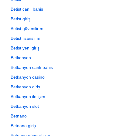
Betist canlı bahis
Betist giriş
Betist güvenilir mi
Betist lisanslı mı
Betist yeni giriş
Betkanyon
Betkanyon canlı bahis
Betkanyon casino
Betkanyon giriş
Betkanyon iletişim
Betkanyon slot
Betnano
Betnano giriş
Betnano güvenilir mi