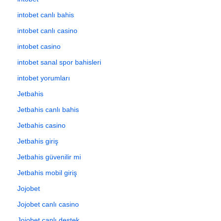
intobet canlı bahis
intobet canlı casino
intobet casino
intobet sanal spor bahisleri
intobet yorumları
Jetbahis
Jetbahis canlı bahis
Jetbahis casino
Jetbahis giriş
Jetbahis güvenilir mi
Jetbahis mobil giriş
Jojobet
Jojobet canlı casino
Jojobet canlı destek