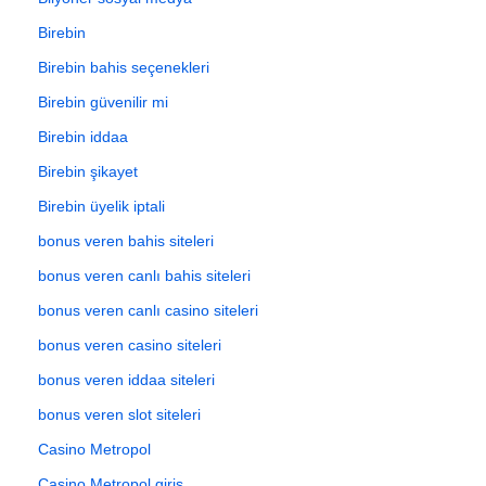
Birebin
Birebin bahis seçenekleri
Birebin güvenilir mi
Birebin iddaa
Birebin şikayet
Birebin üyelik iptali
bonus veren bahis siteleri
bonus veren canlı bahis siteleri
bonus veren canlı casino siteleri
bonus veren casino siteleri
bonus veren iddaa siteleri
bonus veren slot siteleri
Casino Metropol
Casino Metropol giriş