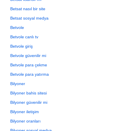
Betsat nasıl bir site
Betsat sosyal medya
Betvole
Betvole canlı tv
Betvole giriş
Betvole güvenilir mi
Betvole para çekme
Betvole para yatırma
Bilyoner
Bilyoner bahis sitesi
Bilyoner güvenilir mi
Bilyoner iletişim
Bilyoner oranları
Bilyoner sosyal medya