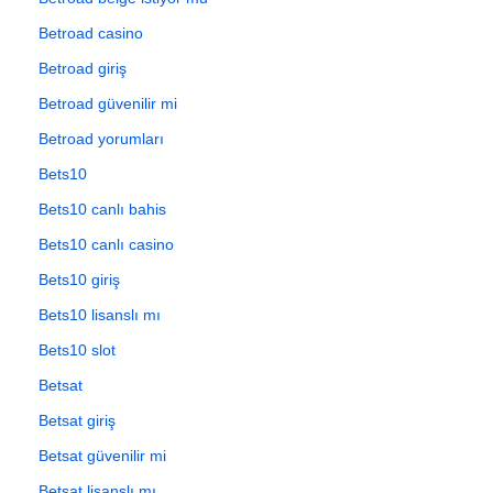
Betroad casino
Betroad giriş
Betroad güvenilir mi
Betroad yorumları
Bets10
Bets10 canlı bahis
Bets10 canlı casino
Bets10 giriş
Bets10 lisanslı mı
Bets10 slot
Betsat
Betsat giriş
Betsat güvenilir mi
Betsat lisanslı mı