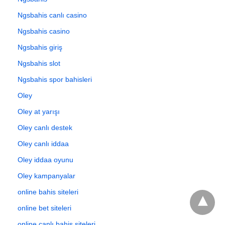
Ngsbahis canlı casino
Ngsbahis casino
Ngsbahis giriş
Ngsbahis slot
Ngsbahis spor bahisleri
Oley
Oley at yarışı
Oley canlı destek
Oley canlı iddaa
Oley iddaa oyunu
Oley kampanyalar
online bahis siteleri
online bet siteleri
online canlı bahis siteleri