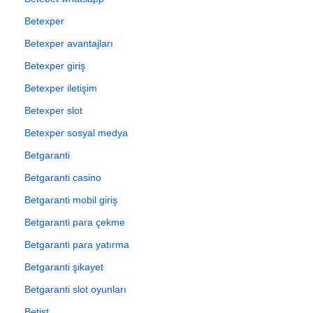
Betexper
Betexper avantajları
Betexper giriş
Betexper iletişim
Betexper slot
Betexper sosyal medya
Betgaranti
Betgaranti casino
Betgaranti mobil giriş
Betgaranti para çekme
Betgaranti para yatırma
Betgaranti şikayet
Betgaranti slot oyunları
Betist