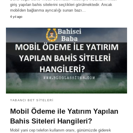
giriş yapılan bahis sitelerini seçtikleri görülmektedir. Ancak
mobilden bağlanma ayrıcalığı sunan bazı…
4 yıl ago
YABANCI BET SITELERI
Mobil Ödeme ile Yatırım Yapılan
Bahis Siteleri Hangileri?
Mobil yani cep telefon kullanım oranı, günümüzde giderek