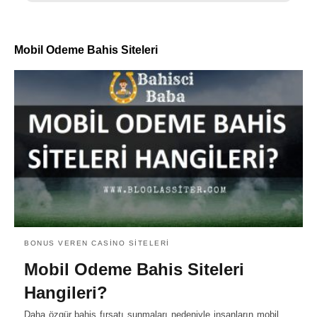
Mobil Odeme Bahis Siteleri
BONUS VEREN CASINO SITELERI
Mobil Odeme Bahis Siteleri
Hangileri?
Daha özgür bahis fırsatı sunmaları nedeniyle insanların mobil