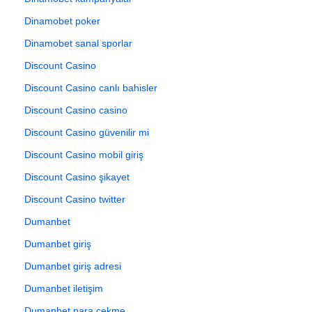
Dinamobet poker
Dinamobet sanal sporlar
Discount Casino
Discount Casino canlı bahisler
Discount Casino casino
Discount Casino güvenilir mi
Discount Casino mobil giriş
Discount Casino şikayet
Discount Casino twitter
Dumanbet
Dumanbet giriş
Dumanbet giriş adresi
Dumanbet iletişim
Dumanbet para çekme