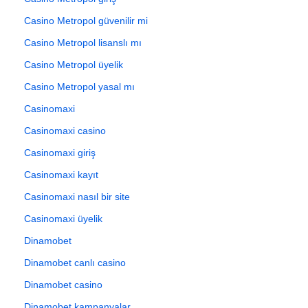
Casino Metropol güvenilir mi
Casino Metropol lisanslı mı
Casino Metropol üyelik
Casino Metropol yasal mı
Casinomaxi
Casinomaxi casino
Casinomaxi giriş
Casinomaxi kayıt
Casinomaxi nasıl bir site
Casinomaxi üyelik
Dinamobet
Dinamobet canlı casino
Dinamobet casino
Dinamobet kampanyalar