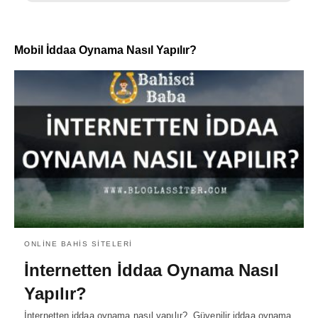
Mobil İddaa Oynama Nasıl Yapılır?
ONLINE BAHIS SITELERI
İnternetten İddaa Oynama Nasıl
Yapılır?
İnternetten iddaa oynama nasıl yapılır? Güvenilir iddaa oynama