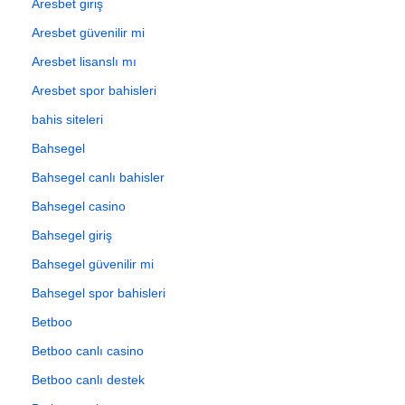
Aresbet giriş
Aresbet güvenilir mi
Aresbet lisanslı mı
Aresbet spor bahisleri
bahis siteleri
Bahsegel
Bahsegel canlı bahisler
Bahsegel casino
Bahsegel giriş
Bahsegel güvenilir mi
Bahsegel spor bahisleri
Betboo
Betboo canlı casino
Betboo canlı destek