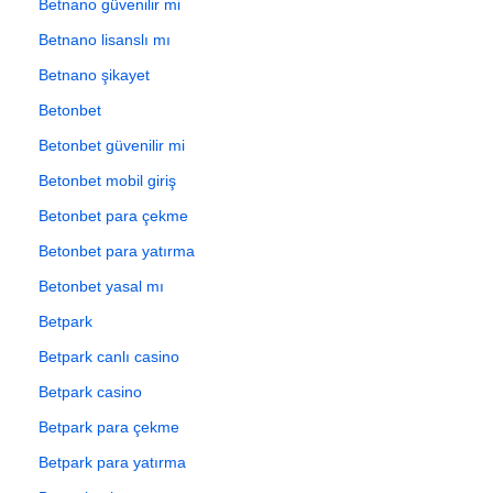
Betnano güvenilir mi
Betnano lisanslı mı
Betnano şikayet
Betonbet
Betonbet güvenilir mi
Betonbet mobil giriş
Betonbet para çekme
Betonbet para yatırma
Betonbet yasal mı
Betpark
Betpark canlı casino
Betpark casino
Betpark para çekme
Betpark para yatırma