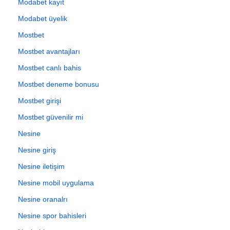
Modabet kayıt
Modabet üyelik
Mostbet
Mostbet avantajları
Mostbet canlı bahis
Mostbet deneme bonusu
Mostbet girişi
Mostbet güvenilir mi
Nesine
Nesine giriş
Nesine iletişim
Nesine mobil uygulama
Nesine oranalrı
Nesine spor bahisleri