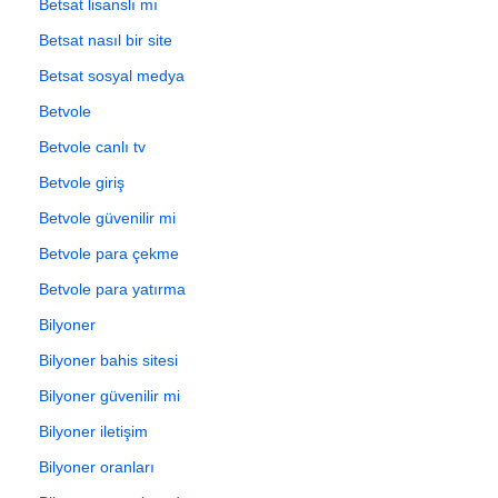
Betsat lisanslı mı
Betsat nasıl bir site
Betsat sosyal medya
Betvole
Betvole canlı tv
Betvole giriş
Betvole güvenilir mi
Betvole para çekme
Betvole para yatırma
Bilyoner
Bilyoner bahis sitesi
Bilyoner güvenilir mi
Bilyoner iletişim
Bilyoner oranları