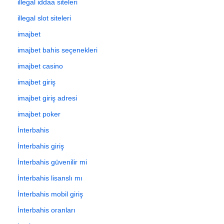
illegal iddaa siteleri
illegal slot siteleri
imajbet
imajbet bahis seçenekleri
imajbet casino
imajbet giriş
imajbet giriş adresi
imajbet poker
İnterbahis
İnterbahis giriş
İnterbahis güvenilir mi
İnterbahis lisanslı mı
İnterbahis mobil giriş
İnterbahis oranları