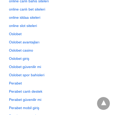
online canlı bahis siteleri
online canlı bet siteleri
online iddaa siteleri
online slot siteleri
Oslobet
Oslobet avantajları
Oslobet casino
Oslobet giriş
Oslobet güvenilir mi
Oslobet spor bahisleri
Perabet
Perabet canlı destek
Perabet güvenilir mi
Perabet mobil giriş