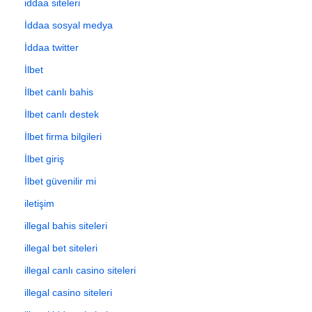
iddaa siteleri
İddaa sosyal medya
İddaa twitter
İlbet
İlbet canlı bahis
İlbet canlı destek
İlbet firma bilgileri
İlbet giriş
İlbet güvenilir mi
iletişim
illegal bahis siteleri
illegal bet siteleri
illegal canlı casino siteleri
illegal casino siteleri