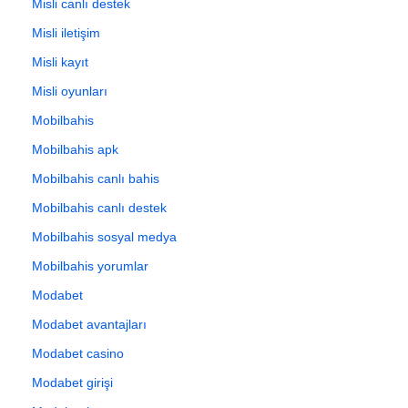
Misli canlı destek
Misli iletişim
Misli kayıt
Misli oyunları
Mobilbahis
Mobilbahis apk
Mobilbahis canlı bahis
Mobilbahis canlı destek
Mobilbahis sosyal medya
Mobilbahis yorumlar
Modabet
Modabet avantajları
Modabet casino
Modabet girişi