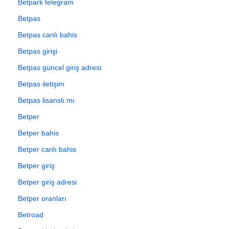
Betpark telegram
Betpas
Betpas canlı bahis
Betpas girişi
Betpas güncel giriş adresi
Betpas iletişim
Betpas lisanslı mı
Betper
Betper bahis
Betper canlı bahis
Betper giriş
Betper giriş adresi
Betper oranları
Betroad