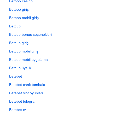
Betboo casino
Betboo giriş
Betboo mobil giriş
Betcup
Betcup bonus seçenekleri
Betcup girişi
Betcup mobil giriş
Betcup mobil uygulama
Betcup üyelik
Betebet
Betebet canlı tombala
Betebet slot oyunları
Betebet telegram
Betebet tv