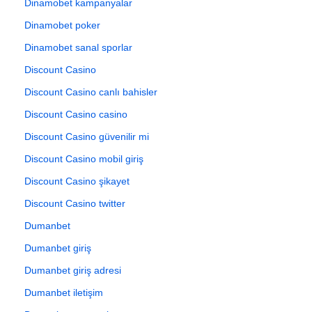
Dinamobet kampanyalar
Dinamobet poker
Dinamobet sanal sporlar
Discount Casino
Discount Casino canlı bahisler
Discount Casino casino
Discount Casino güvenilir mi
Discount Casino mobil giriş
Discount Casino şikayet
Discount Casino twitter
Dumanbet
Dumanbet giriş
Dumanbet giriş adresi
Dumanbet iletişim