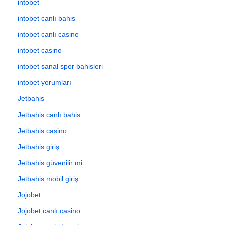
intobet
intobet canlı bahis
intobet canlı casino
intobet casino
intobet sanal spor bahisleri
intobet yorumları
Jetbahis
Jetbahis canlı bahis
Jetbahis casino
Jetbahis giriş
Jetbahis güvenilir mi
Jetbahis mobil giriş
Jojobet
Jojobet canlı casino