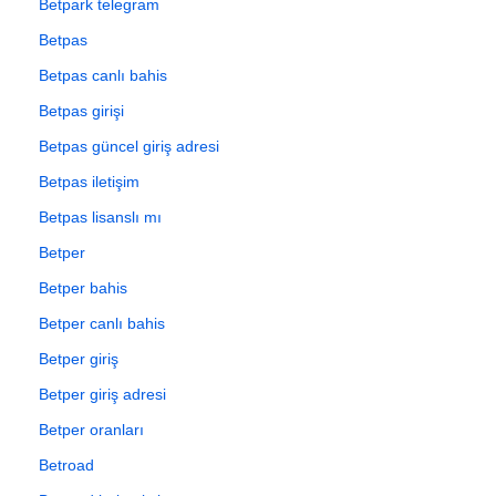
Betpark telegram
Betpas
Betpas canlı bahis
Betpas girişi
Betpas güncel giriş adresi
Betpas iletişim
Betpas lisanslı mı
Betper
Betper bahis
Betper canlı bahis
Betper giriş
Betper giriş adresi
Betper oranları
Betroad