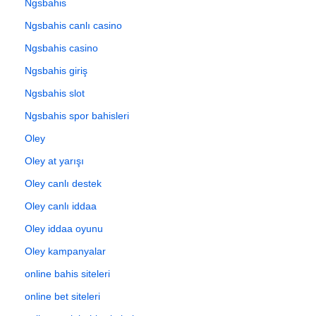
Ngsbahis
Ngsbahis canlı casino
Ngsbahis casino
Ngsbahis giriş
Ngsbahis slot
Ngsbahis spor bahisleri
Oley
Oley at yarışı
Oley canlı destek
Oley canlı iddaa
Oley iddaa oyunu
Oley kampanyalar
online bahis siteleri
online bet siteleri