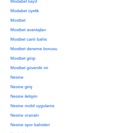
Modabet kayıt
Modabet üyelik
Mostbet
Mostbet avantajları
Mostbet canlı bahis
Mostbet deneme bonusu
Mostbet girişi
Mostbet güvenilir mi
Nesine
Nesine giriş
Nesine iletişim
Nesine mobil uygulama
Nesine oranalrı
Nesine spor bahisleri