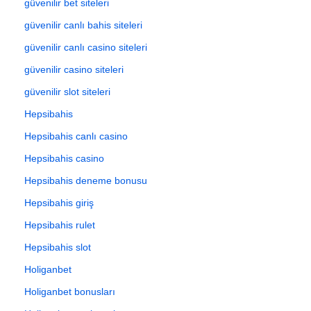
güvenilir bet siteleri
güvenilir canlı bahis siteleri
güvenilir canlı casino siteleri
güvenilir casino siteleri
güvenilir slot siteleri
Hepsibahis
Hepsibahis canlı casino
Hepsibahis casino
Hepsibahis deneme bonusu
Hepsibahis giriş
Hepsibahis rulet
Hepsibahis slot
Holiganbet
Holiganbet bonusları