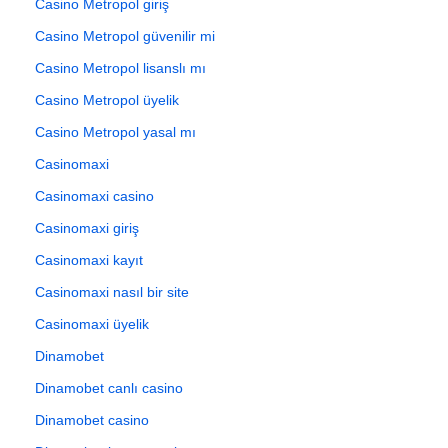
Casino Metropol giriş
Casino Metropol güvenilir mi
Casino Metropol lisanslı mı
Casino Metropol üyelik
Casino Metropol yasal mı
Casinomaxi
Casinomaxi casino
Casinomaxi giriş
Casinomaxi kayıt
Casinomaxi nasıl bir site
Casinomaxi üyelik
Dinamobet
Dinamobet canlı casino
Dinamobet casino