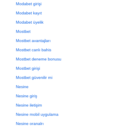
Modabet girişi
Modabet kayıt
Modabet üyelik
Mostbet
Mostbet avantajları
Mostbet canlı bahis
Mostbet deneme bonusu
Mostbet girişi
Mostbet güvenilir mi
Nesine
Nesine giriş
Nesine iletişim
Nesine mobil uygulama
Nesine oranalrı