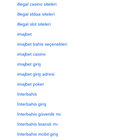
illegal casino siteleri
illegal iddaa siteleri
illegal slot siteleri
imajbet
imajbet bahis seçenekleri
imajbet casino
imajbet giriş
imajbet giriş adresi
imajbet poker
İnterbahis
İnterbahis giriş
İnterbahis güvenilir mi
İnterbahis lisanslı mı
İnterbahis mobil giriş