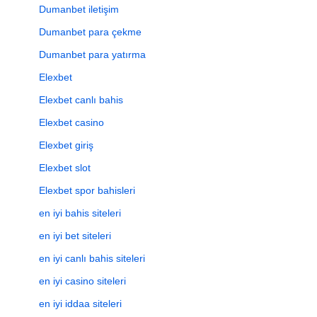
Dumanbet iletişim
Dumanbet para çekme
Dumanbet para yatırma
Elexbet
Elexbet canlı bahis
Elexbet casino
Elexbet giriş
Elexbet slot
Elexbet spor bahisleri
en iyi bahis siteleri
en iyi bet siteleri
en iyi canlı bahis siteleri
en iyi casino siteleri
en iyi iddaa siteleri