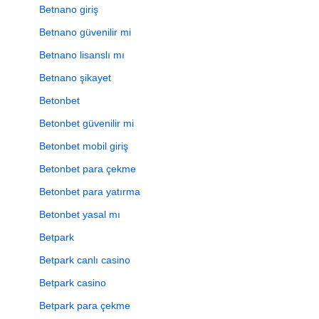
Betnano giriş
Betnano güvenilir mi
Betnano lisanslı mı
Betnano şikayet
Betonbet
Betonbet güvenilir mi
Betonbet mobil giriş
Betonbet para çekme
Betonbet para yatırma
Betonbet yasal mı
Betpark
Betpark canlı casino
Betpark casino
Betpark para çekme