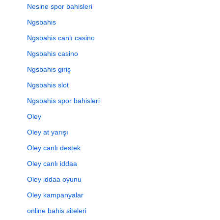
Nesine spor bahisleri
Ngsbahis
Ngsbahis canlı casino
Ngsbahis casino
Ngsbahis giriş
Ngsbahis slot
Ngsbahis spor bahisleri
Oley
Oley at yarışı
Oley canlı destek
Oley canlı iddaa
Oley iddaa oyunu
Oley kampanyalar
online bahis siteleri