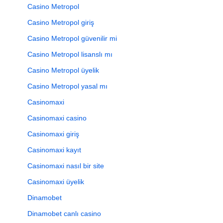
Casino Metropol
Casino Metropol giriş
Casino Metropol güvenilir mi
Casino Metropol lisanslı mı
Casino Metropol üyelik
Casino Metropol yasal mı
Casinomaxi
Casinomaxi casino
Casinomaxi giriş
Casinomaxi kayıt
Casinomaxi nasıl bir site
Casinomaxi üyelik
Dinamobet
Dinamobet canlı casino