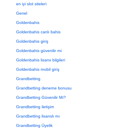
en iyi slot siteleri
Genel
Goldenbahis
Goldenbahis canlı bahis
Goldenbahis giriş
Goldenbahis güvenilir mi
Goldenbahis lisans bilgileri
Goldenbahis mobil giriş
Grandbetting
Grandbetting deneme bonusu
Grandbetting Güvenilir Mi?
Grandbetting iletişim
Grandbetting lisanslı mı
Grandbetting Üyelik