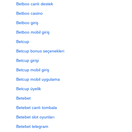
Betboo canlı destek
Betboo casino
Betboo giriş
Betboo mobil giriş
Betcup
Betcup bonus seçenekleri
Betcup girişi
Betcup mobil giriş
Betcup mobil uygulama
Betcup üyelik
Betebet
Betebet canlı tombala
Betebet slot oyunları
Betebet telegram