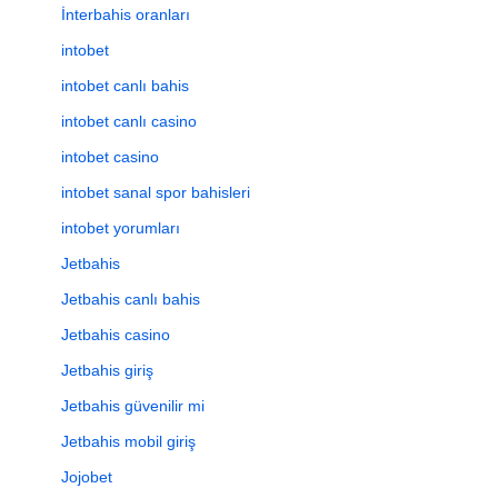
İnterbahis oranları
intobet
intobet canlı bahis
intobet canlı casino
intobet casino
intobet sanal spor bahisleri
intobet yorumları
Jetbahis
Jetbahis canlı bahis
Jetbahis casino
Jetbahis giriş
Jetbahis güvenilir mi
Jetbahis mobil giriş
Jojobet