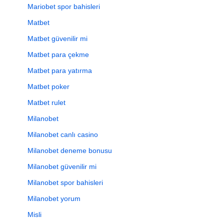
Mariobet spor bahisleri
Matbet
Matbet güvenilir mi
Matbet para çekme
Matbet para yatırma
Matbet poker
Matbet rulet
Milanobet
Milanobet canlı casino
Milanobet deneme bonusu
Milanobet güvenilir mi
Milanobet spor bahisleri
Milanobet yorum
Misli