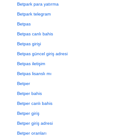
Betpark para yatırma
Betpark telegram
Betpas
Betpas canlı bahis
Betpas girişi
Betpas güncel giriş adresi
Betpas iletişim
Betpas lisanslı mı
Betper
Betper bahis
Betper canlı bahis
Betper giriş
Betper giriş adresi
Betper oranları