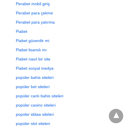
Perabet mobil giriş
Perabet para çekme
Perabet para yatırma
Piabet
Piabet güvenilir mi
Piabet lisanslı mı
Piabet nasıl bir site
Piabet sosyal medya
popüler bahis siteleri
popüler bet siteleri
popüler canlı bahis siteleri
popüler casino siteleri
popüler iddaa siteleri
popüler slot siteleri