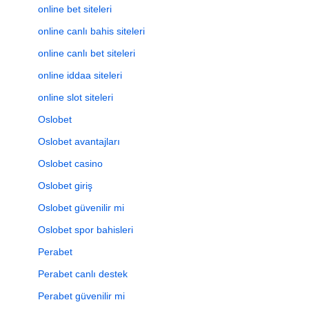
online bet siteleri
online canlı bahis siteleri
online canlı bet siteleri
online iddaa siteleri
online slot siteleri
Oslobet
Oslobet avantajları
Oslobet casino
Oslobet giriş
Oslobet güvenilir mi
Oslobet spor bahisleri
Perabet
Perabet canlı destek
Perabet güvenilir mi