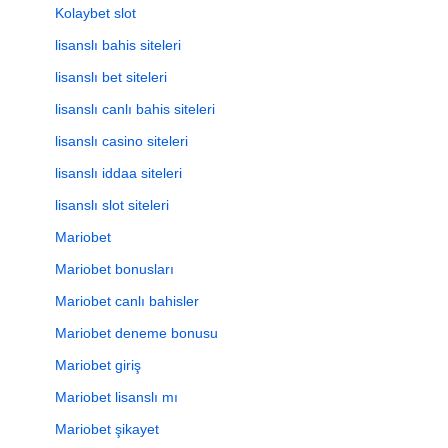
Kolaybet slot
lisanslı bahis siteleri
lisanslı bet siteleri
lisanslı canlı bahis siteleri
lisanslı casino siteleri
lisanslı iddaa siteleri
lisanslı slot siteleri
Mariobet
Mariobet bonusları
Mariobet canlı bahisler
Mariobet deneme bonusu
Mariobet giriş
Mariobet lisanslı mı
Mariobet şikayet