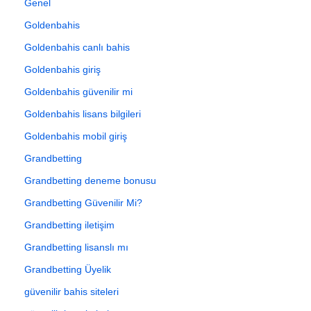
Genel
Goldenbahis
Goldenbahis canlı bahis
Goldenbahis giriş
Goldenbahis güvenilir mi
Goldenbahis lisans bilgileri
Goldenbahis mobil giriş
Grandbetting
Grandbetting deneme bonusu
Grandbetting Güvenilir Mi?
Grandbetting iletişim
Grandbetting lisanslı mı
Grandbetting Üyelik
güvenilir bahis siteleri