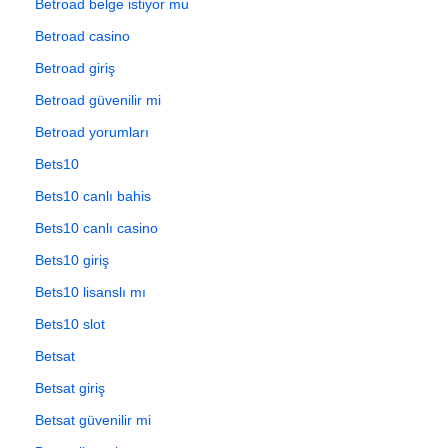
Betroad belge istiyor mu
Betroad casino
Betroad giriş
Betroad güvenilir mi
Betroad yorumları
Bets10
Bets10 canlı bahis
Bets10 canlı casino
Bets10 giriş
Bets10 lisanslı mı
Bets10 slot
Betsat
Betsat giriş
Betsat güvenilir mi