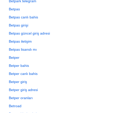
Betpark telegram
Betpas
Betpas canlı bahis
Betpas girişi
Betpas güncel giriş adresi
Betpas iletişim
Betpas lisanslı mı
Betper
Betper bahis
Betper canlı bahis
Betper giriş
Betper giriş adresi
Betper oranları
Betroad