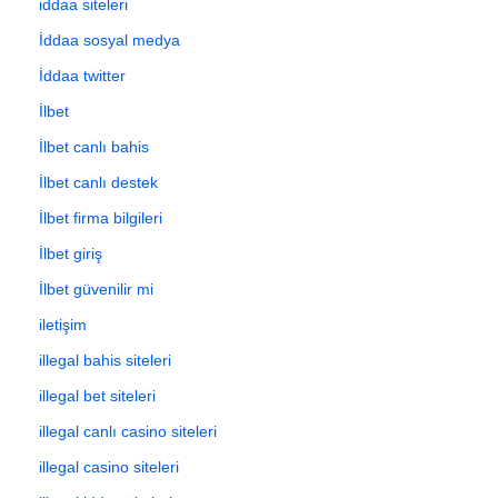
iddaa siteleri
İddaa sosyal medya
İddaa twitter
İlbet
İlbet canlı bahis
İlbet canlı destek
İlbet firma bilgileri
İlbet giriş
İlbet güvenilir mi
iletişim
illegal bahis siteleri
illegal bet siteleri
illegal canlı casino siteleri
illegal casino siteleri