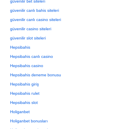
güvenilir bet siteleri
güvenilir canlı bahis siteleri
güvenilir canlı casino siteleri
güvenilir casino siteleri
güvenilir slot siteleri
Hepsibahis
Hepsibahis canlı casino
Hepsibahis casino
Hepsibahis deneme bonusu
Hepsibahis giriş
Hepsibahis rulet
Hepsibahis slot
Holiganbet
Holiganbet bonusları