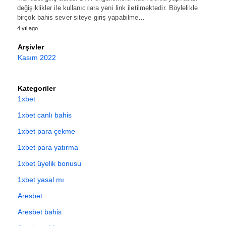
değişiklikler ile kullanıcılara yeni link iletilmektedir. Böylelikle
birçok bahis sever siteye giriş yapabilme…
4 yıl ago
Arşivler
Kasım 2022
Kategoriler
1xbet
1xbet canlı bahis
1xbet para çekme
1xbet para yatırma
1xbet üyelik bonusu
1xbet yasal mı
Aresbet
Aresbet bahis