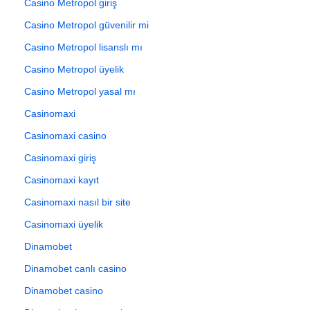
Casino Metropol giriş
Casino Metropol güvenilir mi
Casino Metropol lisanslı mı
Casino Metropol üyelik
Casino Metropol yasal mı
Casinomaxi
Casinomaxi casino
Casinomaxi giriş
Casinomaxi kayıt
Casinomaxi nasıl bir site
Casinomaxi üyelik
Dinamobet
Dinamobet canlı casino
Dinamobet casino