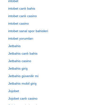
intobet
intobet canlı bahis
intobet canlı casino
intobet casino
intobet sanal spor bahisleri
intobet yorumları
Jetbahis
Jetbahis canlı bahis
Jetbahis casino
Jetbahis giriş
Jetbahis güvenilir mi
Jetbahis mobil giriş
Jojobet
Jojobet canlı casino