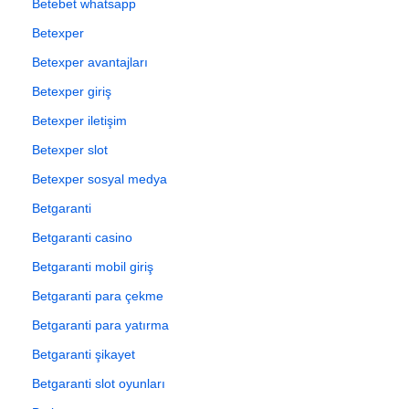
Betebet whatsapp
Betexper
Betexper avantajları
Betexper giriş
Betexper iletişim
Betexper slot
Betexper sosyal medya
Betgaranti
Betgaranti casino
Betgaranti mobil giriş
Betgaranti para çekme
Betgaranti para yatırma
Betgaranti şikayet
Betgaranti slot oyunları