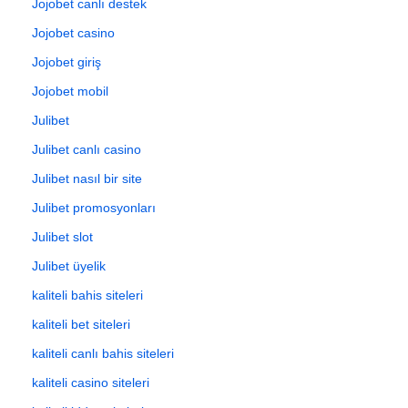
Jojobet canlı destek
Jojobet casino
Jojobet giriş
Jojobet mobil
Julibet
Julibet canlı casino
Julibet nasıl bir site
Julibet promosyonları
Julibet slot
Julibet üyelik
kaliteli bahis siteleri
kaliteli bet siteleri
kaliteli canlı bahis siteleri
kaliteli casino siteleri