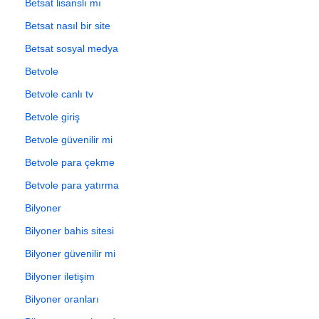
Betsat lisanslı mı
Betsat nasıl bir site
Betsat sosyal medya
Betvole
Betvole canlı tv
Betvole giriş
Betvole güvenilir mi
Betvole para çekme
Betvole para yatırma
Bilyoner
Bilyoner bahis sitesi
Bilyoner güvenilir mi
Bilyoner iletişim
Bilyoner oranları